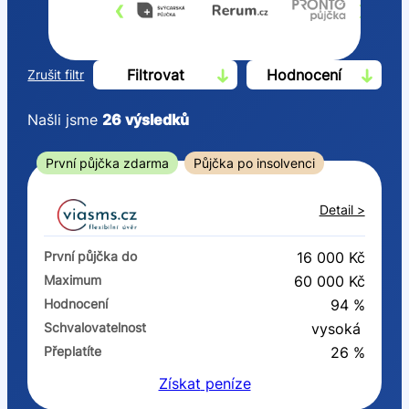
‹
›
Filtrovat
Hodnocení
Zrušit filtr
Našli jsme
26
výsledků
Cena
První půjčka zdarma
Půjčka po insolvenci
Od
Do
Detail >
První půjčka zdarma
První půjčka do
16 000 Kč
–
Maximum
60 000 Kč
Hodnocení
94 %
ano
Schvalovatelnost
vysoká
ne
Přeplatíte
26 %
Získat
peníze
Ve zkušebce