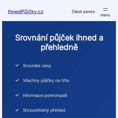
Přeskočit
na
IhnedPůjčky.cz
Získat peníze
obsah
Srovnání půjček ihned a
přehledně
Srovnání ceny
Všechny půjčky na trhu
Informace pohromadě
Srozumitelný přehled