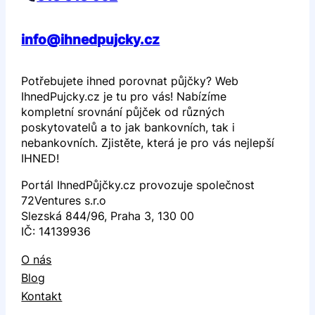
info@ihnedpujcky.cz
Potřebujete ihned porovnat půjčky? Web
IhnedPujcky.cz je tu pro vás! Nabízíme
kompletní srovnání půjček od různých
poskytovatelů a to jak bankovních, tak i
nebankovních. Zjistěte, která je pro vás nejlepší
IHNED!
Portál IhnedPůjčky.cz provozuje společnost
72Ventures s.r.o
Slezská 844/96, Praha 3, 130 00
IČ: 14139936
O nás
Blog
Kontakt