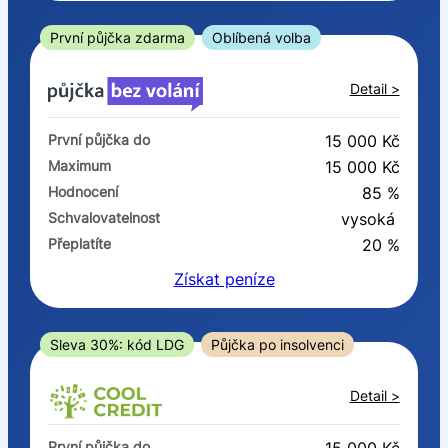
ano
ne
První půjčka zdarma
Oblíbená volba
V exekuci
Detail >
ano
První půjčka do
15 000 Kč
ne
Maximum
15 000 Kč
Hodnocení
85 %
Po insolvenci
Schvalovatelnost
vysoká
ano
Přeplatíte
20 %
ne
Získat
peníze
V hotovosti
ano
Sleva 30%: kód LDG
Půjčka po insolvenci
ne
Detail >
První půjčka do