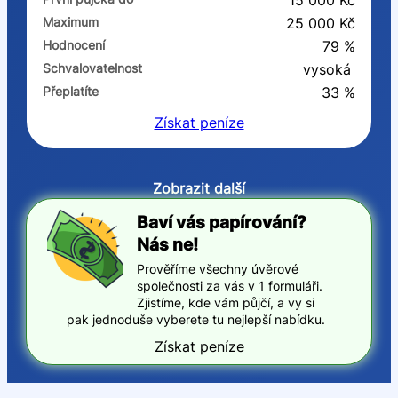
15 000 Kč
Maximum
25 000 Kč
Hodnocení
79 %
Schvalovatelnost
vysoká
Přeplatíte
33 %
Získat
peníze
Zobrazit další
Baví vás papírování?
Nás ne!
Prověříme všechny úvěrové
společnosti za vás v 1 formuláři.
Zjistíme, kde vám půjčí, a vy si
pak jednoduše vyberete tu nejlepší nabídku.
Získat peníze