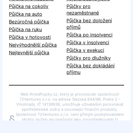
Půjčka na cokoliv
Půjčky pro
nezaměstnané
Půjčka na auto
Půjčka bez doložení
Bezúročná půjčka
příjmů
Půjčka na ruku
Půjčka po insolvenci
Půjčka v hotovosti
Půjčka v insolvenci
Nejvýhodnější půjčka
Půjčka v exekuci
Nejlevnější půjčka
Půjčky pro dlužníky
Půjčka bez dokládání
příjmu
Web IhnedPujcky.cz, který je provozován společností
72Ventures s.r.o. na adrese Slezská 844/96, Praha 3 –
Vinohrady, IČ 14139936, umožňuje uživatelům porovnávat
spotřebitelské úvěry a související finanční produkty.
Společnost 72Ventures s.r.o. není přímým poskytovatelem
§
těchto služeb ani nepůsobí jako zprostředkovatel či
poradce dle §85 odst. 1 zákona č. 257/2016 Sb., o
spotřebitelském úvěru. Webové stránky slouží pouze k