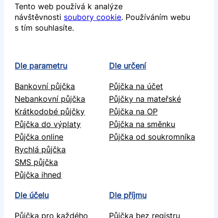
Tento web používá k analýze
návštěvnosti
soubory cookie
. Používáním webu
s tím souhlasíte.
Dle parametru
Dle určení
Bankovní půjčka
Půjčka na účet
Nebankovní půjčka
Půjčky na mateřské
Krátkodobé půjčky
Půjčka na OP
Půjčka do výplaty
Půjčka na směnku
Půjčka online
Půjčka od soukromníka
Rychlá půjčka
SMS půjčka
Půjčka ihned
Dle účelu
Dle příjmu
Půjčka pro každého
Půjčka bez registru