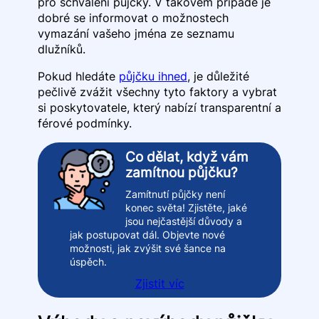
pro schválení půjčky. V takovém případě je
dobré se informovat o možnostech
vymazání vašeho jména ze seznamu
dlužníků.
Pokud hledáte
půjčku ihned
, je důležité
pečlivě zvážit všechny tyto faktory a vybrat
si poskytovatele, který nabízí transparentní a
férové podmínky.
Co dělat, když vám
zamítnou půjčku?
Zamítnutí půjčky není
konec světa! Zjistěte, jaké
jsou nejčastější důvody a
jak postupovat dál. Objevte nové
možnosti, jak zvýšit své šance na
úspěch.
Zjistit víc