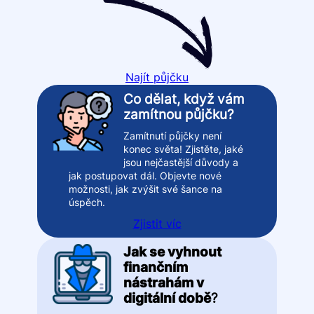
Najít půjčku
Co dělat, když vám
zamítnou půjčku?
Zamítnutí půjčky není
konec světa! Zjistěte, jaké
jsou nejčastější důvody a
jak postupovat dál. Objevte nové
možnosti, jak zvýšit své šance na
úspěch.
Zjistit víc
Jak se vyhnout
finančním
nástrahám v
digitální době
?