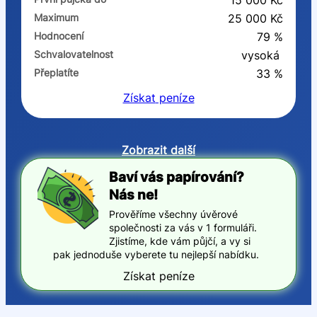
15 000 Kč
Maximum
25 000 Kč
Hodnocení
79 %
Schvalovatelnost
vysoká
Přeplatíte
33 %
Získat
peníze
Zobrazit další
Baví vás papírování?
Nás ne!
Prověříme všechny úvěrové
společnosti za vás v 1 formuláři.
Zjistíme, kde vám půjčí, a vy si
pak jednoduše vyberete tu nejlepší nabídku.
Získat peníze