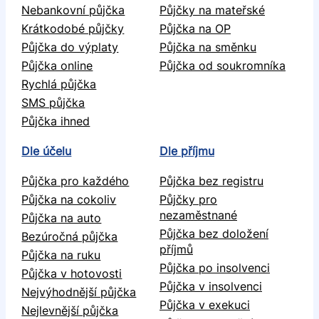
Nebankovní půjčka
Půjčky na mateřské
Krátkodobé půjčky
Půjčka na OP
Půjčka do výplaty
Půjčka na směnku
Půjčka online
Půjčka od soukromníka
Rychlá půjčka
SMS půjčka
Půjčka ihned
Dle účelu
Dle příjmu
Půjčka pro každého
Půjčka bez registru
Půjčka na cokoliv
Půjčky pro
nezaměstnané
Půjčka na auto
Půjčka bez doložení
Bezúročná půjčka
příjmů
Půjčka na ruku
Půjčka po insolvenci
Půjčka v hotovosti
Půjčka v insolvenci
Nejvýhodnější půjčka
Půjčka v exekuci
Nejlevnější půjčka