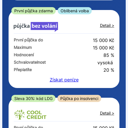
ano
ne
První půjčka zdarma
Oblíbená volba
V exekuci
Detail >
ano
První půjčka do
15 000 Kč
ne
Maximum
15 000 Kč
Hodnocení
85 %
Po insolvenci
Schvalovatelnost
vysoká
ano
Přeplatíte
20 %
ne
Získat
peníze
V hotovosti
ano
Sleva 30%: kód LDG
Půjčka po insolvenci
ne
Detail >
První půjčka do