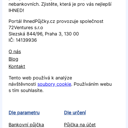
nebankovních. Zjistěte, která je pro vás nejlepší
IHNED!
Portál IhnedPůjčky.cz provozuje společnost
72Ventures s.r.o
Slezská 844/96, Praha 3, 130 00
IČ: 14139936
O nás
Blog
Kontakt
Tento web používá k analýze
návštěvnosti
soubory cookie
. Používáním webu
s tím souhlasíte.
Dle parametru
Dle určení
Bankovní půjčka
Půjčka na účet