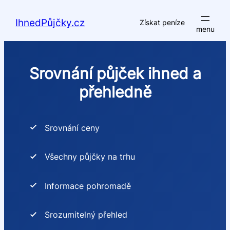
Přeskočit
na
IhnedPůjčky.cz
Získat peníze
obsah
Srovnání půjček ihned a
přehledně
Srovnání ceny
Všechny půjčky na trhu
Informace pohromadě
Srozumitelný přehled