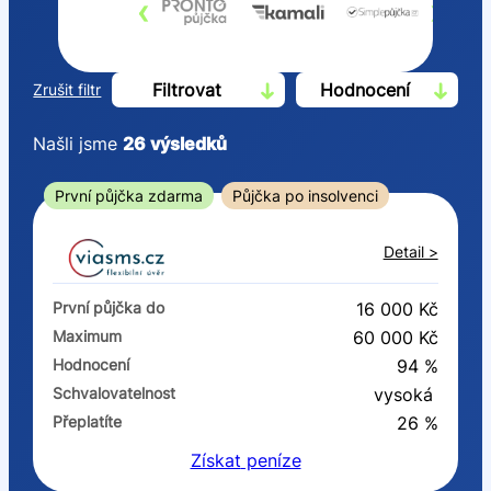
‹
›
Filtrovat
Hodnocení
Zrušit filtr
Našli jsme
26
výsledků
Cena
První půjčka zdarma
Půjčka po insolvenci
Od
Do
Detail >
První půjčka zdarma
První půjčka do
16 000 Kč
–
Maximum
60 000 Kč
Hodnocení
94 %
ano
Schvalovatelnost
vysoká
ne
Přeplatíte
26 %
Získat
peníze
Ve zkušebce