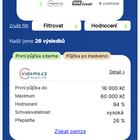
‹
›
Filtrovat
Hodnocení
Zrušit filtr
Našli jsme
26
výsledků
Cena
První půjčka zdarma
Půjčka po insolvenci
Od
Do
Detail >
První půjčka zdarma
První půjčka do
16 000 Kč
–
Maximum
60 000 Kč
Hodnocení
94 %
ano
Schvalovatelnost
vysoká
ne
Přeplatíte
26 %
Získat
peníze
Ve zkušebce