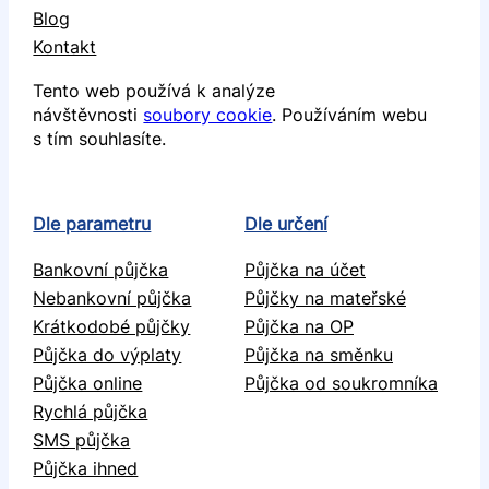
Blog
Kontakt
Tento web používá k analýze
návštěvnosti
soubory cookie
. Používáním webu
s tím souhlasíte.
Dle parametru
Dle určení
Bankovní půjčka
Půjčka na účet
Nebankovní půjčka
Půjčky na mateřské
Krátkodobé půjčky
Půjčka na OP
Půjčka do výplaty
Půjčka na směnku
Půjčka online
Půjčka od soukromníka
Rychlá půjčka
SMS půjčka
Půjčka ihned