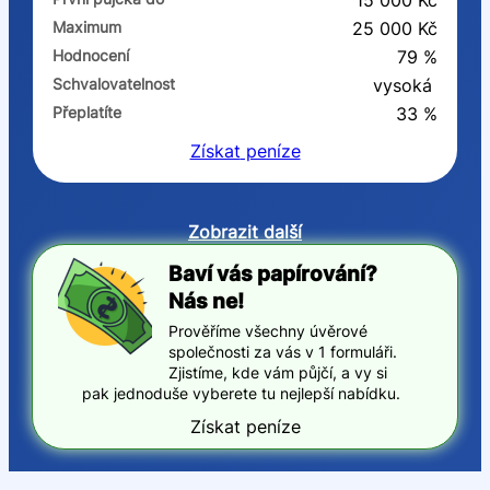
15 000 Kč
Maximum
25 000 Kč
Hodnocení
79 %
Schvalovatelnost
vysoká
Přeplatíte
33 %
Získat
peníze
Zobrazit další
Baví vás papírování?
Nás ne!
Prověříme všechny úvěrové
společnosti za vás v 1 formuláři.
Zjistíme, kde vám půjčí, a vy si
pak jednoduše vyberete tu nejlepší nabídku.
Získat peníze