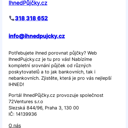
IhnedPůjčky.cz
318 318 652
info@ihnedpujcky.cz
Potřebujete ihned porovnat půjčky? Web
IhnedPujcky.cz je tu pro vás! Nabízíme
kompletní srovnání půjček od různých
poskytovatelů a to jak bankovních, tak i
nebankovních. Zjistěte, která je pro vás nejlepší
IHNED!
Portál IhnedPůjčky.cz provozuje společnost
72Ventures s.r.o
Slezská 844/96, Praha 3, 130 00
IČ: 14139936
O nás