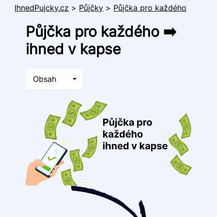
IhnedPujcky.cz
>
Půjčky
>
Půjčka pro každého
Půjčka pro každého ➡️
ihned v kapse
Obsah