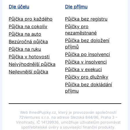
Dle účelu
Dle příjmu
Půjčka pro každého
Půjčka bez registru
Půjčka na cokoliv
Půjčky pro
nezaměstnané
Půjčka na auto
Půjčka bez doložení
Bezúročná půjčka
příjmů
Půjčka na ruku
Půjčka po insolvenci
Půjčka v hotovosti
Půjčka v insolvenci
Nejvýhodnější půjčka
Půjčka v exekuci
Nejlevnější půjčka
Půjčky pro dlužníky
Půjčka bez dokládání
příjmu
Web IhnedPujcky.cz, který je provozován společností
72Ventures s.r.o. na adrese Slezská 844/96, Praha 3 –
Vinohrady, IČ 14139936, umožňuje uživatelům porovnávat
spotřebitelské úvěry a související finanční produkty.