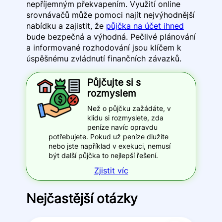
nepříjemným překvapením. Využití online
srovnávačů může pomoci najít nejvýhodnější
nabídku a zajistit, že
půjčka na účet ihned
bude bezpečná a výhodná. Pečlivé plánování
a informované rozhodování jsou klíčem k
úspěšnému zvládnutí finančních závazků.
Půjčujte si s
rozmyslem
Než o půjčku zažádáte, v
klidu si rozmyslete, zda
peníze navíc opravdu
potřebujete. Pokud už peníze dlužíte
nebo jste například v exekuci, nemusí
být další půjčka to nejlepší řešení.
Zjistit víc
Nejčastější otázky