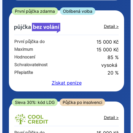
ano
ne
První půjčka zdarma
Oblíbená volba
V exekuci
Detail >
ano
První půjčka do
15 000 Kč
ne
Maximum
15 000 Kč
Hodnocení
85 %
Po insolvenci
Schvalovatelnost
vysoká
ano
Přeplatíte
20 %
ne
Získat
peníze
V hotovosti
ano
Sleva 30%: kód LDG
Půjčka po insolvenci
ne
Detail >
První půjčka do