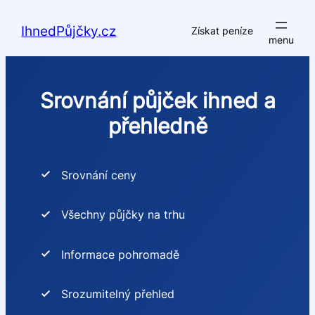
Přeskočit
na
IhnedPůjčky.cz
Získat peníze
obsah
Srovnání půjček ihned a
přehledně
Srovnání ceny
Všechny půjčky na trhu
Informace pohromadě
Srozumitelný přehled