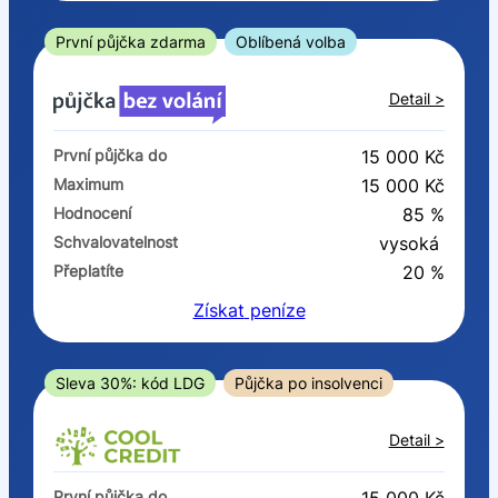
ano
ne
První půjčka zdarma
Oblíbená volba
V exekuci
Detail >
ano
První půjčka do
15 000 Kč
ne
Maximum
15 000 Kč
Hodnocení
85 %
Po insolvenci
Schvalovatelnost
vysoká
ano
Přeplatíte
20 %
ne
Získat
peníze
V hotovosti
ano
Sleva 30%: kód LDG
Půjčka po insolvenci
ne
Detail >
První půjčka do