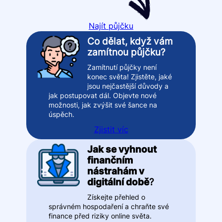
Najít půjčku
Co dělat, když vám
zamítnou půjčku?
Zamítnutí půjčky není
konec světa! Zjistěte, jaké
jsou nejčastější důvody a
jak postupovat dál. Objevte nové
možnosti, jak zvýšit své šance na
úspěch.
Zjistit víc
Jak se vyhnout
finančním
nástrahám v
digitální době
?
Získejte přehled o
správném hospodaření a chraňte své
finance před riziky online světa.