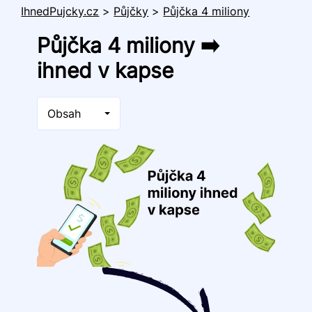
IhnedPujcky.cz
>
Půjčky
>
Půjčka 4 miliony
Půjčka 4 miliony ➡️
ihned v kapse
Obsah