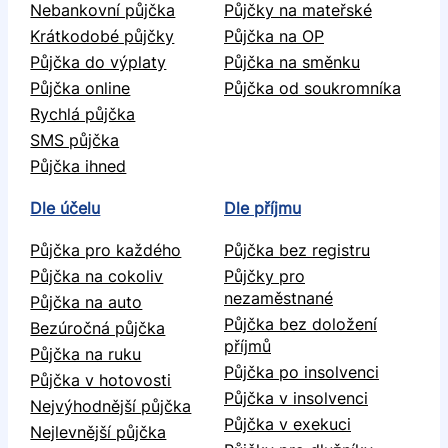
Nebankovní půjčka
Půjčky na mateřské
Krátkodobé půjčky
Půjčka na OP
Půjčka do výplaty
Půjčka na směnku
Půjčka online
Půjčka od soukromníka
Rychlá půjčka
SMS půjčka
Půjčka ihned
Dle účelu
Dle příjmu
Půjčka pro každého
Půjčka bez registru
Půjčka na cokoliv
Půjčky pro
nezaměstnané
Půjčka na auto
Půjčka bez doložení
Bezúročná půjčka
příjmů
Půjčka na ruku
Půjčka po insolvenci
Půjčka v hotovosti
Půjčka v insolvenci
Nejvýhodnější půjčka
Půjčka v exekuci
Nejlevnější půjčka