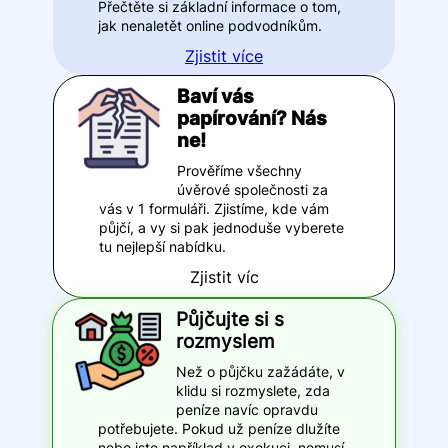
Přečtěte si základní informace o tom,
jak nenaletět online podvodníkům.
Zjistit více
Baví vás
papírování? Nás
ne!
Prověříme všechny
úvěrové společnosti za
vás v 1 formuláři. Zjistíme, kde vám
půjčí, a vy si pak jednoduše vyberete
tu nejlepší nabídku.
Zjistit víc
Půjčujte si s
rozmyslem
Než o půjčku zažádáte, v
klidu si rozmyslete, zda
peníze navíc opravdu
potřebujete. Pokud už peníze dlužíte
nebo jste například v exekuci, nemusí