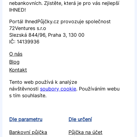
nebankovních. Zjistěte, která je pro vás nejlepší
IHNED!
Portál IhnedPůjčky.cz provozuje společnost
72Ventures s.r.o
Slezská 844/96, Praha 3, 130 00
IČ: 14139936
O nás
Blog
Kontakt
Tento web používá k analýze
návštěvnosti
soubory cookie
. Používáním webu
s tím souhlasíte.
Dle parametru
Dle určení
Bankovní půjčka
Půjčka na účet