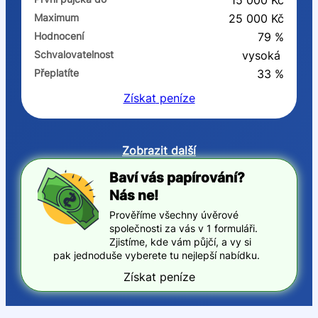
15 000 Kč
Maximum
25 000 Kč
Hodnocení
79 %
Schvalovatelnost
vysoká
Přeplatíte
33 %
Získat
peníze
Zobrazit další
Baví vás papírování?
Nás ne!
Prověříme všechny úvěrové
společnosti za vás v 1 formuláři.
Zjistíme, kde vám půjčí, a vy si
pak jednoduše vyberete tu nejlepší nabídku.
Získat peníze