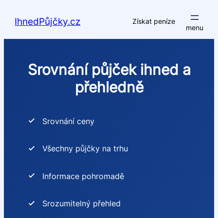
Přeskočit
na
IhnedPůjčky.cz
Získat peníze
obsah
Srovnání půjček ihned a
přehledně
Srovnání ceny
Všechny půjčky na trhu
Informace pohromadě
Srozumitelný přehled