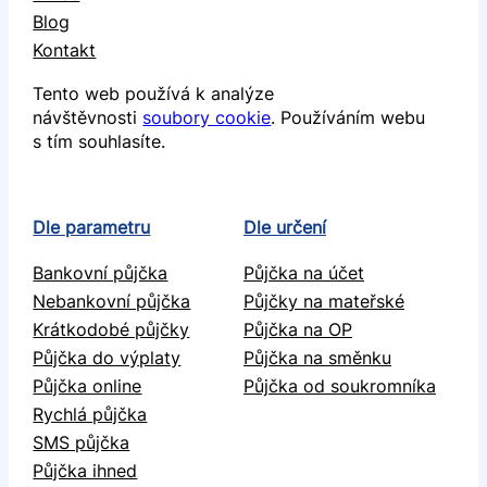
Blog
Kontakt
Tento web používá k analýze
návštěvnosti
soubory cookie
. Používáním webu
s tím souhlasíte.
Dle parametru
Dle určení
Bankovní půjčka
Půjčka na účet
Nebankovní půjčka
Půjčky na mateřské
Krátkodobé půjčky
Půjčka na OP
Půjčka do výplaty
Půjčka na směnku
Půjčka online
Půjčka od soukromníka
Rychlá půjčka
SMS půjčka
Půjčka ihned