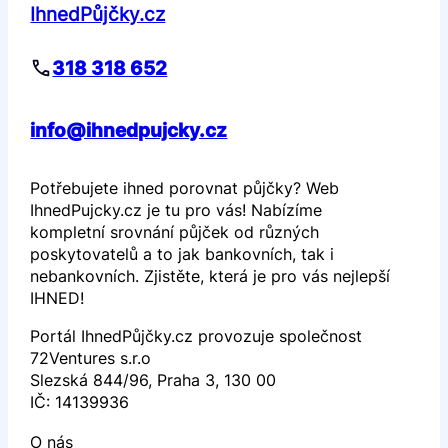
IhnedPůjčky.cz
318 318 652
info@ihnedpujcky.cz
Potřebujete ihned porovnat půjčky? Web
IhnedPujcky.cz je tu pro vás! Nabízíme
kompletní srovnání půjček od různých
poskytovatelů a to jak bankovních, tak i
nebankovních. Zjistěte, která je pro vás nejlepší
IHNED!
Portál IhnedPůjčky.cz provozuje společnost
72Ventures s.r.o
Slezská 844/96, Praha 3, 130 00
IČ: 14139936
O nás