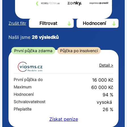
‹
›
Filtrovat
Hodnocení
Zrušit filtr
Našli jsme
26
výsledků
Cena
První půjčka zdarma
Půjčka po insolvenci
Od
Do
Detail >
První půjčka zdarma
První půjčka do
16 000 Kč
–
Maximum
60 000 Kč
Hodnocení
94 %
ano
Schvalovatelnost
vysoká
ne
Přeplatíte
26 %
Získat
peníze
Ve zkušebce