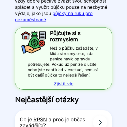
vždy dobré pečlivě zvážit svou schopnost
splácet a využít půjčku pouze na nezbytné
výdaje, jako jsou
půjčky na ruku pro
nezaměstnané
.
Půjčujte si s
rozmyslem
Než o půjčku zažádáte, v
klidu si rozmyslete, zda
peníze navíc opravdu
potřebujete. Pokud už peníze dlužíte
nebo jste například v exekuci, nemusí
být další půjčka to nejlepší řešení.
Zjistit víc
Nejčastější otázky
Co je
RPSN
a proč je občas
zavádějící?