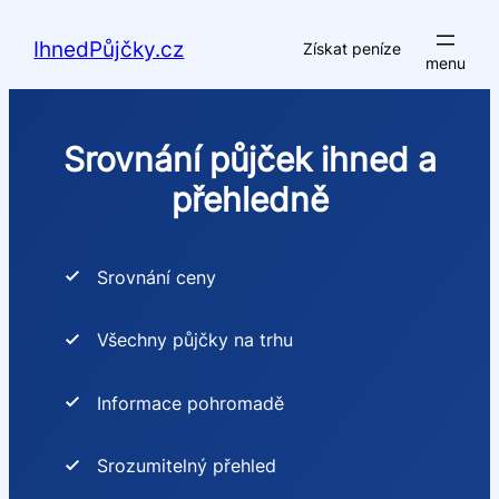
Přeskočit
na
IhnedPůjčky.cz
Získat peníze
obsah
Srovnání půjček ihned a
přehledně
Srovnání ceny
Všechny půjčky na trhu
Informace pohromadě
Srozumitelný přehled