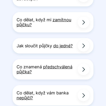
Co dělat, když mi
zamítnou
půjčku?
Jak sloučit půjčky
do jedné?
Co znamená
předschválená
půjčka?
Co dělat, když vám banka
nepůjčí?