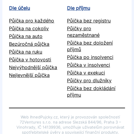
Dle účelu
Dle příjmu
Půjčka pro každého
Půjčka bez registru
Půjčka na cokoliv
Půjčky pro
nezaměstnané
Půjčka na auto
Půjčka bez doložení
Bezúročná půjčka
příjmů
Půjčka na ruku
Půjčka po insolvenci
Půjčka v hotovosti
Půjčka v insolvenci
Nejvýhodnější půjčka
Půjčka v exekuci
Nejlevnější půjčka
Půjčky pro dlužníky
Půjčka bez dokládání
příjmu
Web IhnedPujcky.cz, který je provozován společností
72Ventures s.r.o. na adrese Slezská 844/96, Praha 3 –
Vinohrady, IČ 14139936, umožňuje uživatelům porovnávat
spotřebitelské úvěry a související finanční produkty.