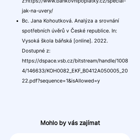
z:https://www.bankovnipoplatky.cz/special-
jak-na-uvery/
Bc. Jana Kohoutková. Analýza a srovnání
spotřebních úvěrů v České republice. In:
Vysoká škola báňská [online]. 2022.
Dostupné z:
https://dspace.vsb.cz/bitstream/handle/1008
4/146633/KOH0082_EKF_B0412A050005_20
22.pdf?sequence=1&isAllowed=y
Mohlo by vás zajímat