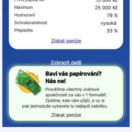
15 000 Kč
Maximum
25 000 Kč
Hodnocení
79 %
Schvalovatelnost
vysoká
Přeplatíte
33 %
Získat
peníze
Zobrazit další
Baví vás papírování?
Nás ne!
Prověříme všechny úvěrové
společnosti za vás v 1 formuláři.
Zjistíme, kde vám půjčí, a vy si
pak jednoduše vyberete tu nejlepší nabídku.
Získat peníze