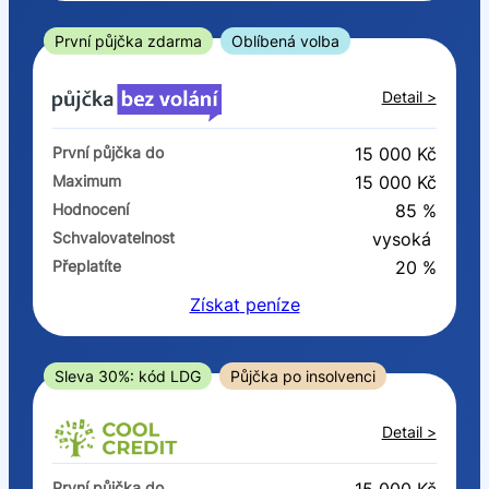
ano
ne
První půjčka zdarma
Oblíbená volba
V exekuci
Detail >
ano
První půjčka do
15 000 Kč
ne
Maximum
15 000 Kč
Hodnocení
85 %
Po insolvenci
Schvalovatelnost
vysoká
ano
Přeplatíte
20 %
ne
Získat
peníze
V hotovosti
ano
Sleva 30%: kód LDG
Půjčka po insolvenci
ne
Detail >
První půjčka do