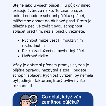
Stejně jako u všech půjček, i u půjčky ihned
existuje úvěrové riziko. To znamená, že
pokud nebudete schopni půjčku splácet,
můžete se dostat do dluhové pasti. Proto je
důležité pečlivě zvážit svou schopnost
splácet před tím, než si půjčku vezmete.
Rychlost může vést k impulzivním
rozhodnutím
Riziko zadlužení na nevhodný účel
Úvěrové riziko
Vždy je dobré si předem promyslet, zda je
půjčka opravdu nezbytná a zda ji budete
schopni splácet. Rychlost vyřízení by neměla
být jediným faktorem, který ovlivní vaše
rozhodnutí.
Co dělat, když vám
zamítnou půjčku?