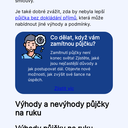
smlouvy.
Je také dobré zvážit, zda by nebyla lepší
půjčka bez dokládání příjmů
, která může
nabídnout jiné výhody a podmínky.
Co dělat, když vám
zamítnou půjčku?
Zamítnutí půjčky není
konec světa! Zjistěte, jaké
jsou nejčastější důvody a
jak postupovat dál. Objevte nové
možnosti, jak zvýšit své šance na
úspěch.
Zjistit víc
Výhody a nevýhody půjčky
na ruku