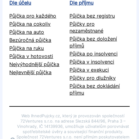
Dle účelu
Dle příjmu
Půjčka pro každého
Půjčka bez registru
Půjčka na cokoliv
Půjčky pro
nezaměstnané
Půjčka na auto
Půjčka bez doložení
Bezúročná půjčka
příjmů
Půjčka na ruku
Půjčka po insolvenci
Půjčka v hotovosti
Půjčka v insolvenci
Nejvýhodnější půjčka
Půjčka v exekuci
Nejlevnější půjčka
Půjčky pro dlužníky
Půjčka bez dokládání
příjmu
Web IhnedPujcky.cz, který je provozován společností
72Ventures s.r.o. na adrese Slezská 844/96, Praha 3 –
Vinohrady, IČ 14139936, umožňuje uživatelům porovnávat
spotřebitelské úvěry a související finanční produkty.
Společnost 72Ventures s.r.o. není přímým poskytovatelem