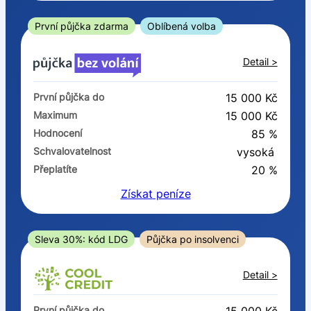
ano
ne
První půjčka zdarma
Oblíbená volba
V exekuci
Detail >
ano
První půjčka do
15 000 Kč
ne
Maximum
15 000 Kč
Hodnocení
85 %
Po insolvenci
Schvalovatelnost
vysoká
ano
Přeplatíte
20 %
ne
Získat
peníze
V hotovosti
ano
Sleva 30%: kód LDG
Půjčka po insolvenci
ne
Detail >
První půjčka do