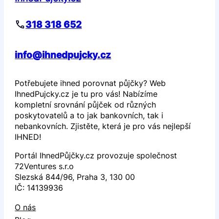
318 318 652
info@ihnedpujcky.cz
Potřebujete ihned porovnat půjčky? Web
IhnedPujcky.cz je tu pro vás! Nabízíme
kompletní srovnání půjček od různých
poskytovatelů a to jak bankovních, tak i
nebankovních. Zjistěte, která je pro vás nejlepší
IHNED!
Portál IhnedPůjčky.cz provozuje společnost
72Ventures s.r.o
Slezská 844/96, Praha 3, 130 00
IČ: 14139936
O nás