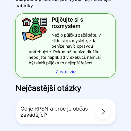
nabídky.
Půjčujte si s
rozmyslem
Než o půjčku zažádáte, v
klidu si rozmyslete, zda
peníze navíc opravdu
potřebujete. Pokud už peníze dlužíte
nebo jste například v exekuci, nemusí
být další půjčka to nejlepší řešení.
Zjistit víc
Nejčastější otázky
Co je
RPSN
a proč je občas
zavádějící?