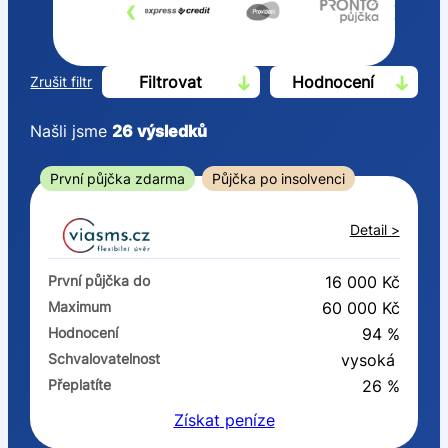
‹
›
Filtrovat
Hodnocení
Zrušit filtr
Našli jsme
26
výsledků
Cena
První půjčka zdarma
Půjčka po insolvenci
Od
Do
Detail >
První půjčka zdarma
První půjčka do
16 000 Kč
–
Maximum
60 000 Kč
Hodnocení
94 %
ano
Schvalovatelnost
vysoká
ne
Přeplatíte
26 %
Získat
peníze
Ve zkušebce