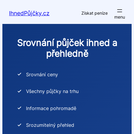
Přeskočit
na
IhnedPůjčky.cz
Získat peníze
obsah
Srovnání půjček ihned a
přehledně
Srovnání ceny
Všechny půjčky na trhu
Informace pohromadě
Srozumitelný přehled