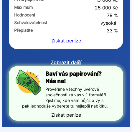
15 000 Kč
Maximum
25 000 Kč
Hodnocení
79 %
Schvalovatelnost
vysoká
Přeplatíte
33 %
Získat
peníze
Zobrazit další
Baví vás papírování?
Nás ne!
Prověříme všechny úvěrové
společnosti za vás v 1 formuláři.
Zjistíme, kde vám půjčí, a vy si
pak jednoduše vyberete tu nejlepší nabídku.
Získat peníze