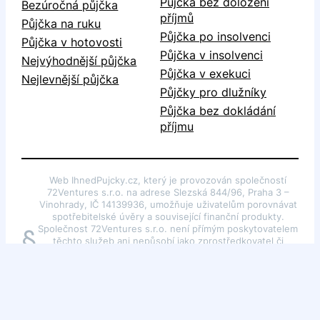
Půjčka bez doložení
Bezúročná půjčka
příjmů
Půjčka na ruku
Půjčka po insolvenci
Půjčka v hotovosti
Půjčka v insolvenci
Nejvýhodnější půjčka
Půjčka v exekuci
Nejlevnější půjčka
Půjčky pro dlužníky
Půjčka bez dokládání
příjmu
Web IhnedPujcky.cz, který je provozován společností
72Ventures s.r.o. na adrese Slezská 844/96, Praha 3 –
Vinohrady, IČ 14139936, umožňuje uživatelům porovnávat
spotřebitelské úvěry a související finanční produkty.
Společnost 72Ventures s.r.o. není přímým poskytovatelem
§
těchto služeb ani nepůsobí jako zprostředkovatel či
poradce dle §85 odst. 1 zákona č. 257/2016 Sb., o
spotřebitelském úvěru. Webové stránky slouží pouze k
poskytování obecných informací o finančních produktech.
Autorská práva k portálu náleží společnosti 72Ventures
s.r.o.