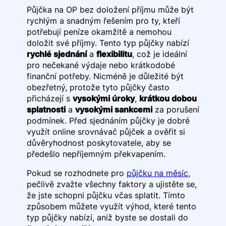
Půjčka na OP bez doložení příjmu může být
rychlým a snadným řešením pro ty, kteří
potřebují peníze okamžitě a nemohou
doložit své příjmy. Tento typ půjčky nabízí
rychlé sjednání
a
flexibilitu
, což je ideální
pro nečekané výdaje nebo krátkodobé
finanční potřeby. Nicméně je důležité být
obezřetný, protože tyto půjčky často
přicházejí s
vysokými úroky
,
krátkou dobou
splatnosti
a
vysokými sankcemi
za porušení
podmínek. Před sjednáním půjčky je dobré
využít online srovnávač půjček a ověřit si
důvěryhodnost poskytovatele, aby se
předešlo nepříjemným překvapením.
Pokud se rozhodnete pro
půjčku na měsíc
,
pečlivě zvažte všechny faktory a ujistěte se,
že jste schopni půjčku včas splatit. Tímto
způsobem můžete využít výhod, které tento
typ půjčky nabízí, aniž byste se dostali do