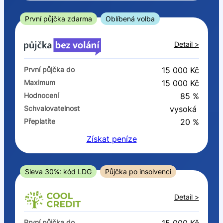
ano
ne
První půjčka zdarma
Oblíbená volba
V exekuci
Detail >
ano
První půjčka do
15 000 Kč
ne
Maximum
15 000 Kč
Hodnocení
85 %
Po insolvenci
Schvalovatelnost
vysoká
ano
Přeplatíte
20 %
ne
Získat
peníze
V hotovosti
ano
Sleva 30%: kód LDG
Půjčka po insolvenci
ne
Detail >
První půjčka do