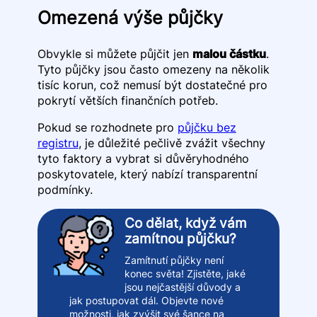
Omezená výše půjčky
Obvykle si můžete půjčit jen
malou částku
.
Tyto půjčky jsou často omezeny na několik
tisíc korun, což nemusí být dostatečné pro
pokrytí větších finančních potřeb.
Pokud se rozhodnete pro
půjčku bez
registru
, je důležité pečlivě zvážit všechny
tyto faktory a vybrat si důvěryhodného
poskytovatele, který nabízí transparentní
podmínky.
Co dělat, když vám
zamítnou půjčku?
Zamítnutí půjčky není
konec světa! Zjistěte, jaké
jsou nejčastější důvody a
jak postupovat dál. Objevte nové
možnosti, jak zvýšit své šance na