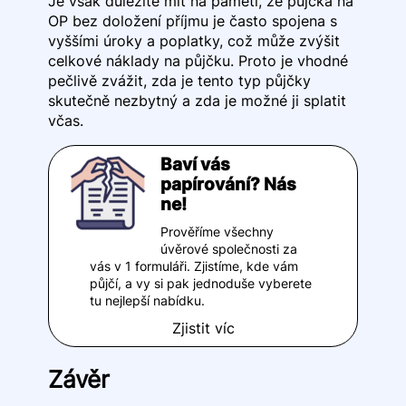
Je však důležité mít na paměti, že půjčka na
OP bez doložení příjmu je často spojena s
vyššími úroky a poplatky, což může zvýšit
celkové náklady na půjčku. Proto je vhodné
pečlivě zvážit, zda je tento typ půjčky
skutečně nezbytný a zda je možné ji splatit
včas.
Baví vás
papírování? Nás
ne!
Prověříme všechny
úvěrové společnosti za
vás v 1 formuláři. Zjistíme, kde vám
půjčí, a vy si pak jednoduše vyberete
tu nejlepší nabídku.
Zjistit víc
Závěr