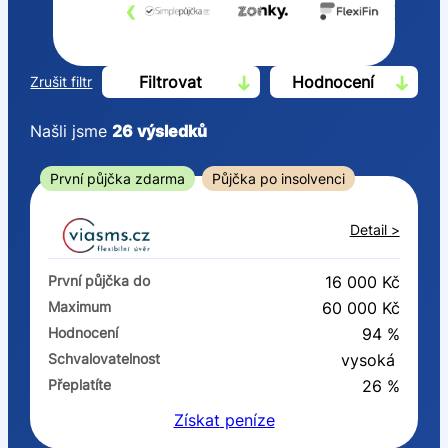
‹
›
Filtrovat
Hodnocení
Zrušit filtr
Našli jsme
26
výsledků
Cena
První půjčka zdarma
Půjčka po insolvenci
Od
Do
Detail >
První půjčka zdarma
První půjčka do
16 000 Kč
–
Maximum
60 000 Kč
Hodnocení
94 %
ano
Schvalovatelnost
vysoká
ne
Přeplatíte
26 %
Získat
peníze
Ve zkušebce