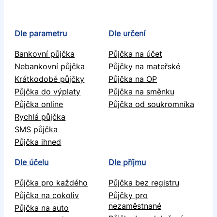
Dle parametru
Dle určení
Bankovní půjčka
Půjčka na účet
Nebankovní půjčka
Půjčky na mateřské
Krátkodobé půjčky
Půjčka na OP
Půjčka do výplaty
Půjčka na směnku
Půjčka online
Půjčka od soukromníka
Rychlá půjčka
SMS půjčka
Půjčka ihned
Dle účelu
Dle příjmu
Půjčka pro každého
Půjčka bez registru
Půjčka na cokoliv
Půjčky pro
nezaměstnané
Půjčka na auto