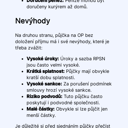
Doručení peněz:
Peníze mohou být
doručeny kurýrem až domů.
Nevýhody
Na druhou stranu, půjčka na OP bez
doložení příjmu má i své nevýhody, které je
třeba zvážit:
Vysoké úroky:
Úroky a sazba RPSN
jsou často velmi vysoké.
Krátká splatnost:
Půjčky mají obvykle
kratší dobu splatnosti.
Vysoké sankce:
Za porušení podmínek
smlouvy hrozí vysoké sankce.
Riziko podvodů:
Tuto půjčku často
poskytují i podvodné společnosti.
Malé částky:
Obvykle si lze půjčit jen
menší částky.
Je důležité si před sjednáním půjčky přečíst