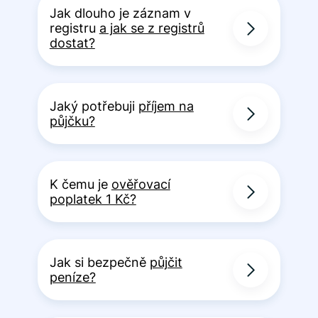
Jak dlouho je záznam v
registru
a jak se z registrů
dostat?
Jaký potřebuji
příjem na
půjčku?
K čemu je
ověřovací
poplatek 1 Kč?
Jak si bezpečně
půjčit
peníze?