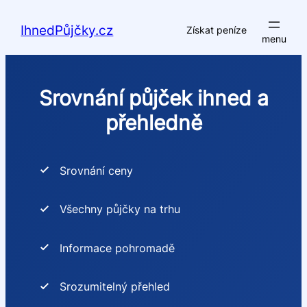
Přeskočit
na
IhnedPůjčky.cz
Získat peníze
obsah
Srovnání půjček ihned a
přehledně
Srovnání ceny
Všechny půjčky na trhu
Informace pohromadě
Srozumitelný přehled