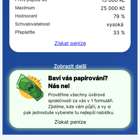
15 000 Kč
Maximum
25 000 Kč
Hodnocení
79 %
Schvalovatelnost
vysoká
Přeplatíte
33 %
Získat
peníze
Zobrazit další
Baví vás papírování?
Nás ne!
Prověříme všechny úvěrové
společnosti za vás v 1 formuláři.
Zjistíme, kde vám půjčí, a vy si
pak jednoduše vyberete tu nejlepší nabídku.
Získat peníze