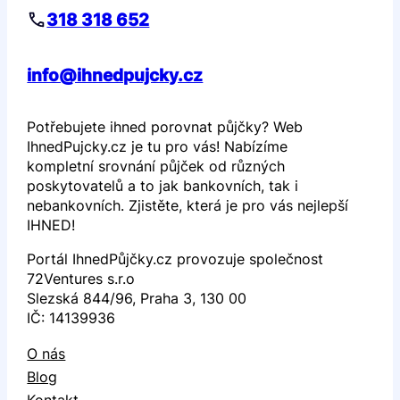
318 318 652
info@ihnedpujcky.cz
Potřebujete ihned porovnat půjčky? Web
IhnedPujcky.cz je tu pro vás! Nabízíme
kompletní srovnání půjček od různých
poskytovatelů a to jak bankovních, tak i
nebankovních. Zjistěte, která je pro vás nejlepší
IHNED!
Portál IhnedPůjčky.cz provozuje společnost
72Ventures s.r.o
Slezská 844/96, Praha 3, 130 00
IČ: 14139936
O nás
Blog