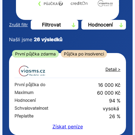
‹
›
Filtrovat
Hodnocení
Zrušit filtr
Našli jsme
26
výsledků
Cena
První půjčka zdarma
Půjčka po insolvenci
Od
Do
Detail >
První půjčka zdarma
První půjčka do
16 000 Kč
–
Maximum
60 000 Kč
Hodnocení
94 %
ano
Schvalovatelnost
vysoká
ne
Přeplatíte
26 %
Získat
peníze
Ve zkušebce