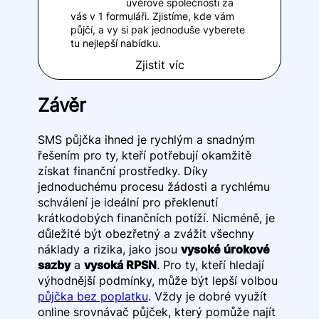
úvěrové společnosti za
vás v 1 formuláři. Zjistíme, kde vám
půjčí, a vy si pak jednoduše vyberete
tu nejlepší nabídku.
Zjistit víc
Závěr
SMS půjčka ihned je rychlým a snadným
řešením pro ty, kteří potřebují okamžitě
získat finanční prostředky. Díky
jednoduchému procesu žádosti a rychlému
schválení je ideální pro překlenutí
krátkodobých finančních potíží. Nicméně, je
důležité být obezřetný a zvážit všechny
náklady a rizika, jako jsou
vysoké úrokové
sazby
a
vysoká RPSN
. Pro ty, kteří hledají
výhodnější podmínky, může být lepší volbou
půjčka bez poplatku
. Vždy je dobré využít
online srovnávač půjček, který pomůže najít