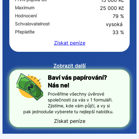
15 000 Kč
Maximum
25 000 Kč
Hodnocení
79 %
Schvalovatelnost
vysoká
Přeplatíte
33 %
Získat
peníze
Zobrazit další
Baví vás papírování?
Nás ne!
Prověříme všechny úvěrové
společnosti za vás v 1 formuláři.
Zjistíme, kde vám půjčí, a vy si
pak jednoduše vyberete tu nejlepší nabídku.
Získat peníze