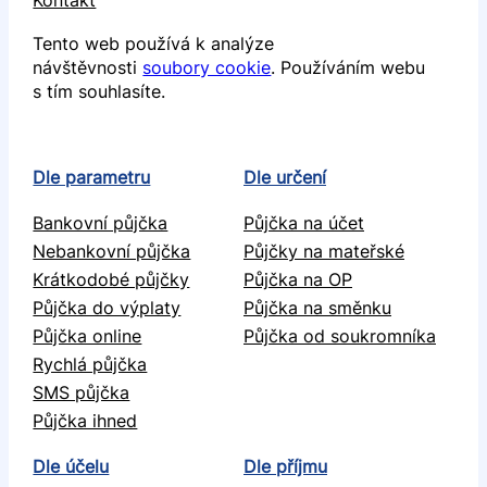
Kontakt
Tento web používá k analýze
návštěvnosti
soubory cookie
. Používáním webu
s tím souhlasíte.
Dle parametru
Dle určení
Bankovní půjčka
Půjčka na účet
Nebankovní půjčka
Půjčky na mateřské
Krátkodobé půjčky
Půjčka na OP
Půjčka do výplaty
Půjčka na směnku
Půjčka online
Půjčka od soukromníka
Rychlá půjčka
SMS půjčka
Půjčka ihned
Dle účelu
Dle příjmu