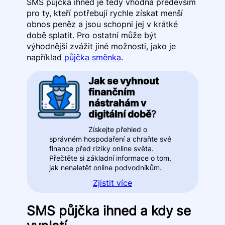
SMS půjčka ihned je tedy vhodná především
pro ty, kteří potřebují rychle získat menší
obnos peněz a jsou schopni jej v krátké
době splatit. Pro ostatní může být
výhodnější zvážit jiné možnosti, jako je
například
půjčka směnka
.
Jak se vyhnout
finančním
nástrahám v
digitální době
?
Získejte přehled o
správném hospodaření a chraňte své
finance před riziky online světa.
Přečtěte si základní informace o tom,
jak nenaletět online podvodníkům.
Zjistit více
SMS půjčka ihned a kdy se