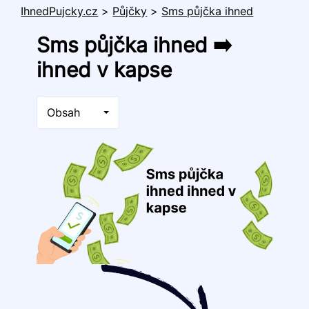
IhnedPujcky.cz
>
Půjčky
>
Sms půjčka ihned
Sms půjčka ihned ➡️
ihned v kapse
Obsah