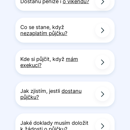
Dostanu peníze i
o víkendu?
Co se stane, když
nezaplatím půjčku?
Kde si půjčit, když
mám
exekuci?
Jak zjistím, jestli
dostanu
půjčku?
Jaké doklady musím doložit
k žádosti o půjčku?