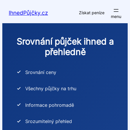
Přeskočit
na
IhnedPůjčky.cz
Získat peníze
obsah
Srovnání půjček ihned a
přehledně
Srovnání ceny
Všechny půjčky na trhu
Informace pohromadě
Srozumitelný přehled