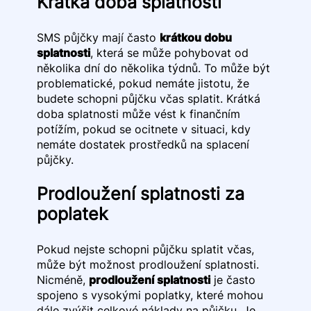
Krátká doba splatnosti
SMS půjčky mají často
krátkou dobu
splatnosti
, která se může pohybovat od
několika dní do několika týdnů. To může být
problematické, pokud nemáte jistotu, že
budete schopni půjčku včas splatit. Krátká
doba splatnosti může vést k finančním
potížím, pokud se ocitnete v situaci, kdy
nemáte dostatek prostředků na splacení
půjčky.
Prodloužení splatnosti za
poplatek
Pokud nejste schopni půjčku splatit včas,
může být možnost prodloužení splatnosti.
Nicméně,
prodloužení splatnosti
je často
spojeno s vysokými poplatky, které mohou
dále zvýšit celkové náklady na půjčku. Je