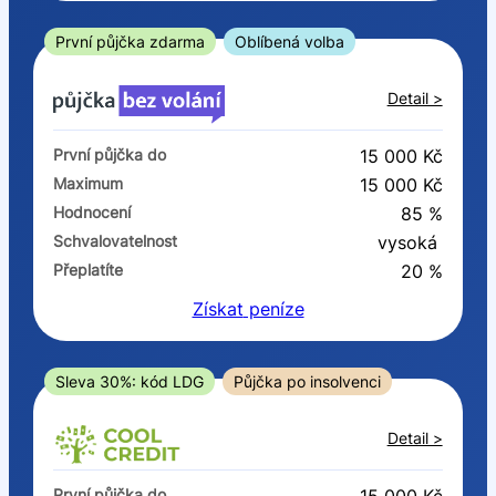
ano
ne
První půjčka zdarma
Oblíbená volba
V exekuci
Detail >
ano
První půjčka do
15 000 Kč
ne
Maximum
15 000 Kč
Hodnocení
85 %
Po insolvenci
Schvalovatelnost
vysoká
ano
Přeplatíte
20 %
ne
Získat
peníze
V hotovosti
ano
Sleva 30%: kód LDG
Půjčka po insolvenci
ne
Detail >
První půjčka do