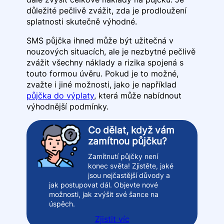
důležité pečlivě zvážit, zda je prodloužení
splatnosti skutečně výhodné.
SMS půjčka ihned může být užitečná v
nouzových situacích, ale je nezbytné pečlivě
zvážit všechny náklady a rizika spojená s
touto formou úvěru. Pokud je to možné,
zvažte i jiné možnosti, jako je například
půjčka do výplaty
, která může nabídnout
výhodnější podmínky.
Co dělat, když vám
zamítnou půjčku?
Zamítnutí půjčky není
konec světa! Zjistěte, jaké
jsou nejčastější důvody a
jak postupovat dál. Objevte nové
možnosti, jak zvýšit své šance na
úspěch.
Zjistit víc