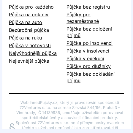
Půjčka pro každého
Půjčka bez registru
Půjčka na cokoliv
Půjčky pro
nezaměstnané
Půjčka na auto
Půjčka bez doložení
Bezúročná půjčka
příjmů
Půjčka na ruku
Půjčka po insolvenci
Půjčka v hotovosti
Půjčka v insolvenci
Nejvýhodnější půjčka
Půjčka v exekuci
Nejlevnější půjčka
Půjčky pro dlužníky
Půjčka bez dokládání
příjmu
Web IhnedPujcky.cz, který je provozován společností
72Ventures s.r.o. na adrese Slezská 844/96, Praha 3 –
Vinohrady, IČ 14139936, umožňuje uživatelům porovnávat
spotřebitelské úvěry a související finanční produkty.
Společnost 72Ventures s.r.o. není přímým poskytovatelem
§
těchto služeb ani nepůsobí jako zprostředkovatel či
poradce dle §85 odst. 1 zákona č. 257/2016 Sb., o