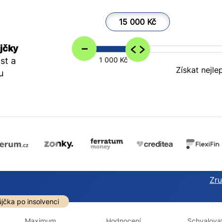
15 000 Kč
–
jčky
st a
1 000 Kč
Získat nejle
u
Zruš
darma
Ve zkušebce
V exekuci
jčka po insolvenci
ano
ano
Maximum
Hodnocení
Schvalovat