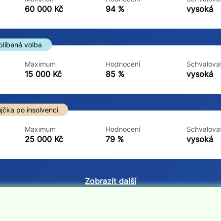
ne
ne
60 000 Kč
94 %
vysoká
blíbená volba
Maximum
Hodnocení
Schvalovat
15 000 Kč
85 %
vysoká
jčka po insolvenci
Maximum
Hodnocení
Schvalovat
25 000 Kč
79 %
vysoká
Zobrazit další