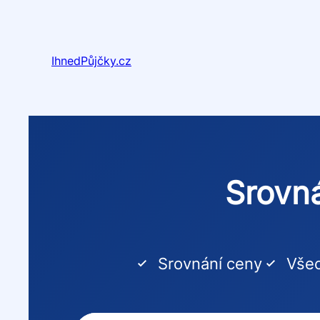
Přeskočit
na
obsah
IhnedPůjčky.cz
Srovná
Srovnání ceny
Všec