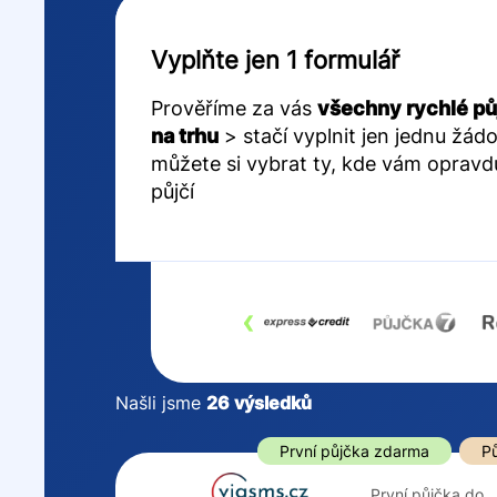
Vyplňte jen 1 formulář
Prověříme za vás
všechny rychlé pů
na trhu
> stačí vyplnit jen jednu žádo
můžete si vybrat ty, kde vám opravd
půjčí
‹
Našli jsme
26
výsledků
Cena
První půjčka z
První půjčka zdarma
Pů
Od
–
První půjčka do