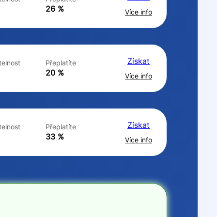
ne
ne
26 %
Více info
Získat
elnost
Přeplatíte
20 %
Více info
Získat
elnost
Přeplatíte
33 %
Více info