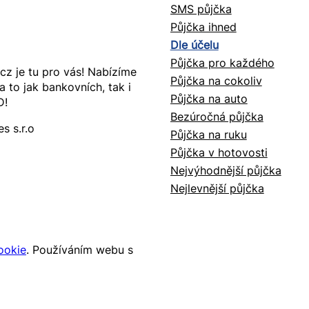
SMS půjčka
Půjčka ihned
Dle účelu
Půjčka pro každého
cz je tu pro vás! Nabízíme
Půjčka na cokoliv
 to jak bankovních, tak i
Půjčka na auto
D!
Bezúročná půjčka
s s.r.o
Půjčka na ruku
Půjčka v hotovosti
Nejvýhodnější půjčka
Nejlevnější půjčka
ookie
. Používáním webu s