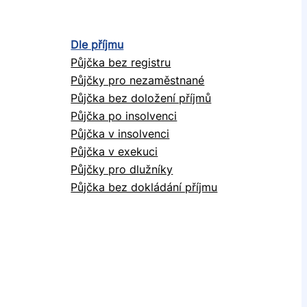
Dle příjmu
Půjčka bez registru
Půjčky pro nezaměstnané
Půjčka bez doložení příjmů
Půjčka po insolvenci
Půjčka v insolvenci
Půjčka v exekuci
Půjčky pro dlužníky
Půjčka bez dokládání příjmu