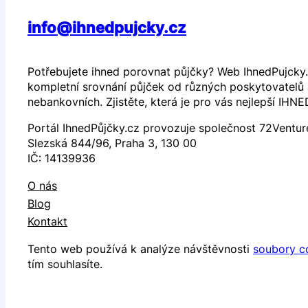
info@ihnedpujcky.cz
Potřebujete ihned porovnat půjčky? Web IhnedPujcky.
kompletní srovnání půjček od různých poskytovatelů a
nebankovních. Zjistěte, která je pro vás nejlepší IHNE
Portál IhnedPůjčky.cz provozuje společnost 72Venture
Slezská 844/96, Praha 3, 130 00
IČ: 14139936
O nás
Blog
Kontakt
Tento web používá k analýze návštěvnosti
soubory c
tím souhlasíte.