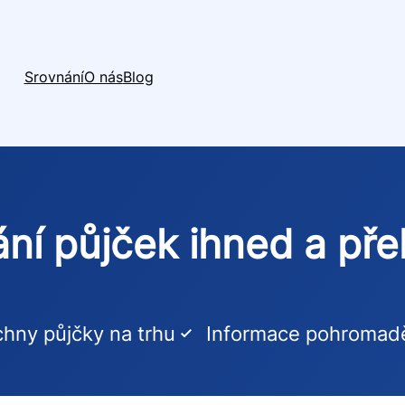
Srovnání
O nás
Blog
ní půjček ihned a př
hny půjčky na trhu
Informace pohromad