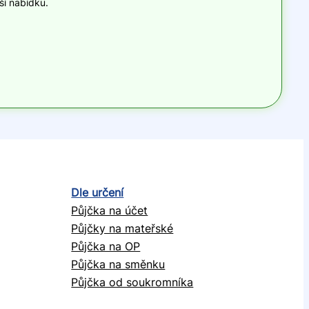
ší nabídku.
Dle určení
Půjčka na účet
Půjčky na mateřské
Půjčka na OP
Půjčka na směnku
Půjčka od soukromníka