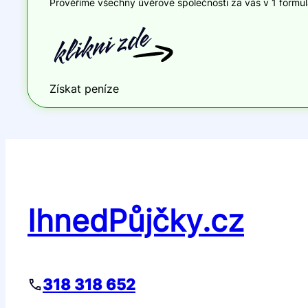
Prověříme všechny úvěrové společnosti za vás v 1 formulář
Získat peníze
IhnedPůjčky.cz
318 318 652