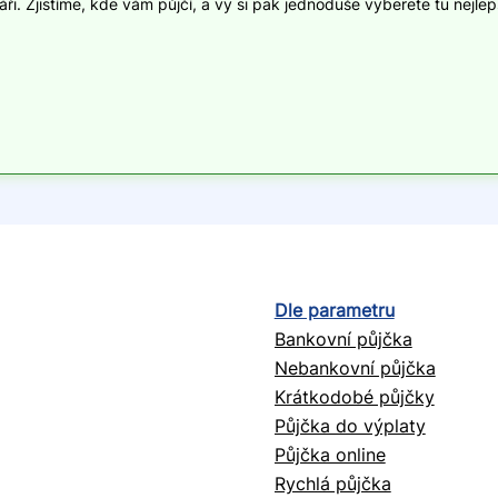
i. Zjistíme, kde vám půjčí, a vy si pak jednoduše vyberete tu nejlep
Dle parametru
Bankovní půjčka
Nebankovní půjčka
Krátkodobé půjčky
Půjčka do výplaty
Půjčka online
Rychlá půjčka