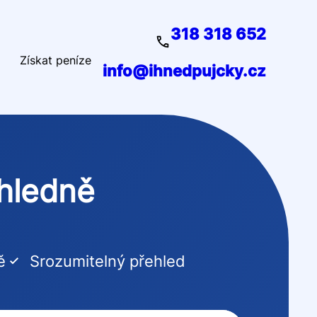
318 318 652
Získat peníze
info@ihnedpujcky.cz
ehledně
ě
Srozumitelný přehled