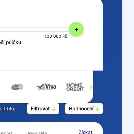
+
100 000 Kč
pší půjčku
›
it filtr
Filtrovat
Hodnocení
Po insolvenci
V hotovosti
ano
ano
Získat
elnost
Přeplatíte