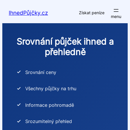
Přeskočit
na
IhnedPůjčky.cz
Získat peníze
obsah
Srovnání půjček ihned a
přehledně
Srovnání ceny
Všechny půjčky na trhu
Informace pohromadě
Srozumitelný přehled