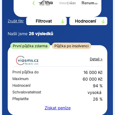
‹
›
Filtrovat
Hodnocení
Zrušit filtr
Našli jsme
26
výsledků
Cena
První půjčka zdarma
Půjčka po insolvenci
Od
Do
Detail >
První půjčka zdarma
První půjčka do
16 000 Kč
–
Maximum
60 000 Kč
Hodnocení
94 %
ano
Schvalovatelnost
vysoká
ne
Přeplatíte
26 %
Získat
peníze
Ve zkušebce