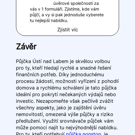
úvěrové společnosti za
vás v 1 formuláři. Zjistíme, kde vám
půjčí, a vy si pak jednoduše vyberete
tu nejlepší nabídku.
Zjistit víc
Závěr
Půjčka Ústí nad Labem je skvělou volbou
pro ty, kteří hledají rychlé a snadné řešení
finančních potřeb. Díky jednoduchému
procesu žádosti, možnosti vyřízení z pohodlí
domova a rychlému schválení je tato půjčka
ideální pro pokrytí nečekaných výdajů nebo
investic. Nezapomeňte však pečlivě zvážit
všechny aspekty, jako je zajištění úvěru
nemovitostí, omezená výše půjčky a riziko
předlužení. Využití srovnávače půjček vám
může pomoci najít tu nejvýhodnější nabídku.
Pro ty, kteří potřebují
půjčka nonstop
, je