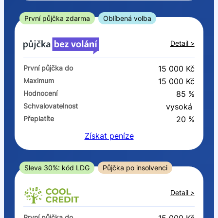
ano
ne
První půjčka zdarma
Oblíbená volba
V exekuci
Detail >
ano
První půjčka do
15 000 Kč
ne
Maximum
15 000 Kč
Hodnocení
85 %
Po insolvenci
Schvalovatelnost
vysoká
ano
Přeplatíte
20 %
ne
Získat
peníze
V hotovosti
ano
Sleva 30%: kód LDG
Půjčka po insolvenci
ne
Detail >
První půjčka do