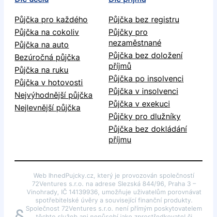
Půjčka pro každého
Půjčka bez registru
Půjčka na cokoliv
Půjčky pro
nezaměstnané
Půjčka na auto
Půjčka bez doložení
Bezúročná půjčka
příjmů
Půjčka na ruku
Půjčka po insolvenci
Půjčka v hotovosti
Půjčka v insolvenci
Nejvýhodnější půjčka
Půjčka v exekuci
Nejlevnější půjčka
Půjčky pro dlužníky
Půjčka bez dokládání
příjmu
Web IhnedPujcky.cz, který je provozován společností
72Ventures s.r.o. na adrese Slezská 844/96, Praha 3 –
Vinohrady, IČ 14139936, umožňuje uživatelům porovnávat
spotřebitelské úvěry a související finanční produkty.
Společnost 72Ventures s.r.o. není přímým poskytovatelem
§
těchto služeb ani nepůsobí jako zprostředkovatel či