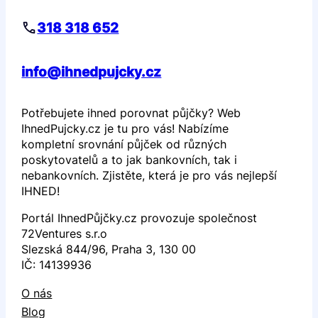
318 318 652
info@ihnedpujcky.cz
Potřebujete ihned porovnat půjčky? Web
IhnedPujcky.cz je tu pro vás! Nabízíme
kompletní srovnání půjček od různých
poskytovatelů a to jak bankovních, tak i
nebankovních. Zjistěte, která je pro vás nejlepší
IHNED!
Portál IhnedPůjčky.cz provozuje společnost
72Ventures s.r.o
Slezská 844/96, Praha 3, 130 00
IČ: 14139936
O nás
Blog