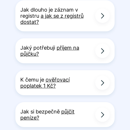
Jak dlouho je záznam v
registru
a jak se z registrů
dostat?
Jaký potřebuji
příjem na
půjčku?
K čemu je
ověřovací
poplatek 1 Kč?
Jak si bezpečně
půjčit
peníze?