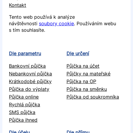
Kontakt
Tento web používá k analýze
návštěvnosti
soubory cookie
. Používáním webu
s tím souhlasíte.
Dle parametru
Dle určení
Bankovní půjčka
Půjčka na účet
Nebankovní půjčka
Půjčky na mateřské
Krátkodobé půjčky
Půjčka na OP
Půjčka do výplaty
Půjčka na směnku
Půjčka online
Půjčka od soukromníka
Rychlá půjčka
SMS půjčka
Půjčka ihned
Dle účelu
Dle příjmu