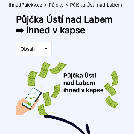
IhnedPujcky.cz
>
Půjčky
>
Půjčka Ústí nad Labem
Půjčka Ústí nad Labem
➡️ ihned v kapse
Obsah