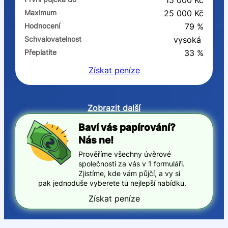
15 000 Kč
Maximum
25 000 Kč
Hodnocení
79 %
Schvalovatelnost
vysoká
Přeplatíte
33 %
Získat
peníze
Zobrazit další
Baví vás papírování?
Nás ne!
Prověříme všechny úvěrové
společnosti za vás v 1 formuláři.
Zjistíme, kde vám půjčí, a vy si
pak jednoduše vyberete tu nejlepší nabídku.
Získat peníze