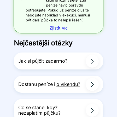
klidu si rozmyslete, zda
peníze navíc opravdu
potřebujete. Pokud už peníze dlužíte
nebo jste například v exekuci, nemusí
být další půjčka to nejlepší řešení.
Zjistit víc
Nejčastější otázky
Jak si půjčit
zadarmo?
Dostanu peníze i
o víkendu?
Co se stane, když
nezaplatím půjčku?