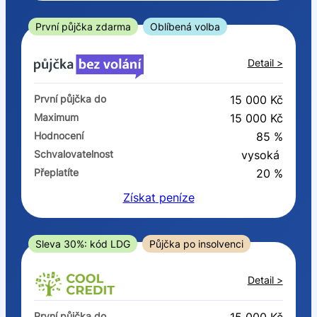
ano
ne
První půjčka zdarma
Oblíbená volba
V exekuci
Detail >
ano
První půjčka do
15 000 Kč
ne
Maximum
15 000 Kč
Hodnocení
85 %
Po insolvenci
Schvalovatelnost
vysoká
ano
Přeplatíte
20 %
ne
Získat
peníze
V hotovosti
ano
Sleva 30%: kód LDG
Půjčka po insolvenci
ne
Detail >
První půjčka do