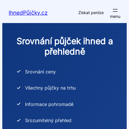
Přeskočit
na
IhnedPůjčky.cz
Získat peníze
obsah
Srovnání půjček ihned a
přehledně
Srovnání ceny
Všechny půjčky na trhu
Informace pohromadě
Srozumitelný přehled