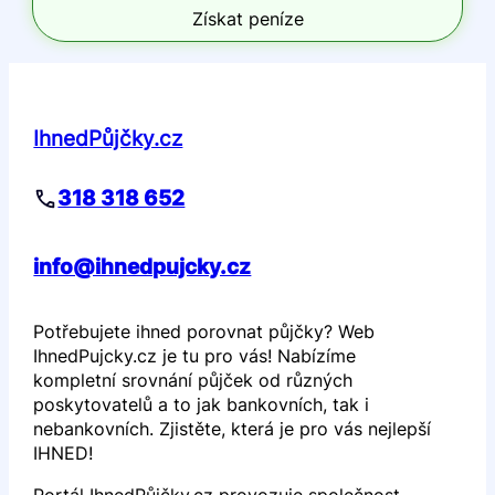
Získat peníze
IhnedPůjčky.cz
318 318 652
info@ihnedpujcky.cz
Potřebujete ihned porovnat půjčky? Web
IhnedPujcky.cz je tu pro vás! Nabízíme
kompletní srovnání půjček od různých
poskytovatelů a to jak bankovních, tak i
nebankovních. Zjistěte, která je pro vás nejlepší
IHNED!
Portál IhnedPůjčky.cz provozuje společnost