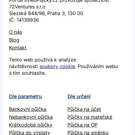
72Ventures s.r.o
Slezská 844/96, Praha 3, 130 00
IČ: 14139936
O nás
Blog
Kontakt
Tento web používá k analýze
návštěvnosti
soubory cookie
. Používáním webu
s tím souhlasíte.
Dle parametru
Dle určení
Bankovní půjčka
Půjčka na účet
Nebankovní půjčka
Půjčky na mateřské
Krátkodobé půjčky
Půjčka na OP
Půjčka do výplaty
Půjčka na směnku