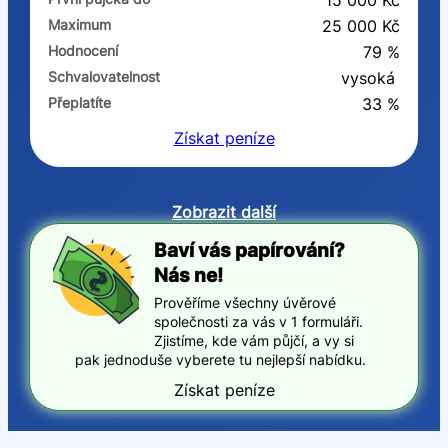
15 000 Kč
Maximum
25 000 Kč
Hodnocení
79 %
Schvalovatelnost
vysoká
Přeplatíte
33 %
Získat
peníze
Zobrazit další
Baví vás papírování?
Nás ne!
Prověříme všechny úvěrové
společnosti za vás v 1 formuláři.
Zjistíme, kde vám půjčí, a vy si
pak jednoduše vyberete tu nejlepší nabídku.
Získat peníze