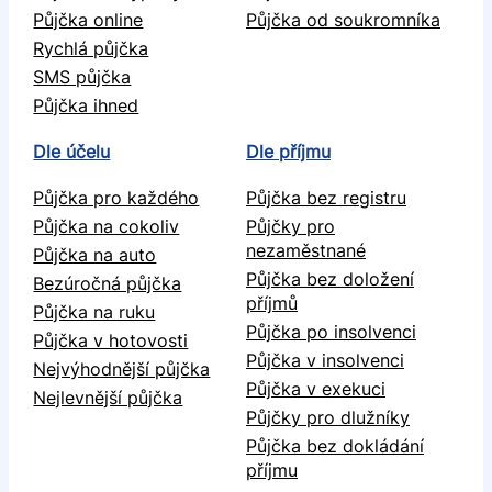
Půjčka online
Půjčka od soukromníka
Rychlá půjčka
SMS půjčka
Půjčka ihned
Dle účelu
Dle příjmu
Půjčka pro každého
Půjčka bez registru
Půjčka na cokoliv
Půjčky pro
nezaměstnané
Půjčka na auto
Půjčka bez doložení
Bezúročná půjčka
příjmů
Půjčka na ruku
Půjčka po insolvenci
Půjčka v hotovosti
Půjčka v insolvenci
Nejvýhodnější půjčka
Půjčka v exekuci
Nejlevnější půjčka
Půjčky pro dlužníky
Půjčka bez dokládání
příjmu