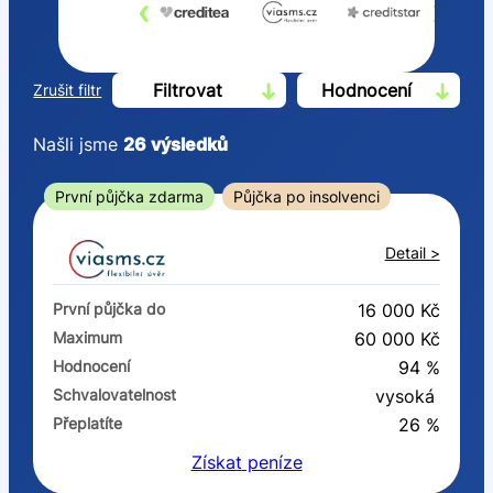
‹
›
Filtrovat
Hodnocení
Zrušit filtr
Našli jsme
26
výsledků
Cena
První půjčka zdarma
Půjčka po insolvenci
Od
Do
Detail >
První půjčka zdarma
První půjčka do
16 000 Kč
–
Maximum
60 000 Kč
Hodnocení
94 %
ano
Schvalovatelnost
vysoká
ne
Přeplatíte
26 %
Získat
peníze
Ve zkušebce