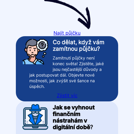
Najít půjčku
Co dělat, když vám
zamítnou půjčku?
Zamítnutí půjčky není
konec světa! Zjistěte, jaké
jsou nejčastější důvody a
jak postupovat dál. Objevte nové
možnosti, jak zvýšit své šance na
úspěch.
Zjistit víc
Jak se vyhnout
finančním
nástrahám v
digitální době
?