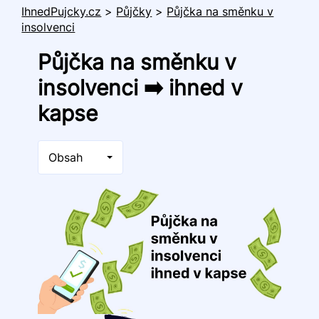
IhnedPujcky.cz
>
Půjčky
>
Půjčka na směnku v
insolvenci
Půjčka na směnku v
insolvenci ➡️ ihned v
kapse
Obsah