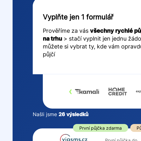
Vyplňte jen 1 formulář
Prověříme za vás
všechny rychlé pů
na trhu
> stačí vyplnit jen jednu žádo
můžete si vybrat ty, kde vám opravd
půjčí
‹
Našli jsme
26
výsledků
Cena
První půjčka z
První půjčka zdarma
Pů
Od
–
První půjčka do