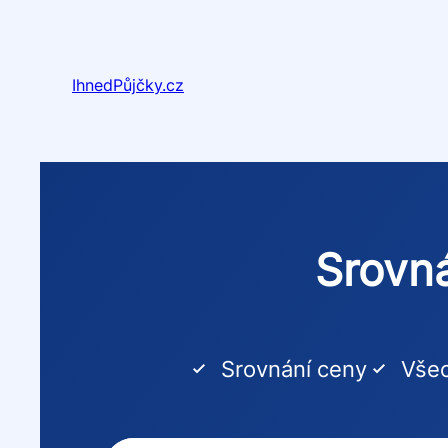
Přeskočit
na
obsah
IhnedPůjčky.cz
Srovná
Srovnání ceny
Všec