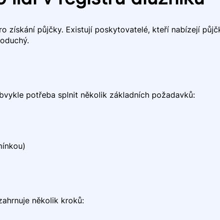
o získání půjčky. Existují poskytovatelé, kteří nabízejí pů
noduchý.
 obvykle potřeba splnit několik základních požadavků:
mínkou)
 zahrnuje několik kroků: