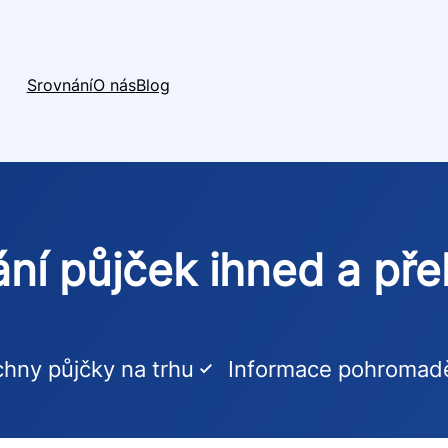
Srovnání
O nás
Blog
ní půjček ihned a př
hny půjčky na trhu
Informace pohromad