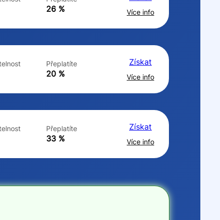
ne
ne
26 %
Více info
Získat
elnost
Přeplatíte
20 %
Více info
Získat
elnost
Přeplatíte
33 %
Více info