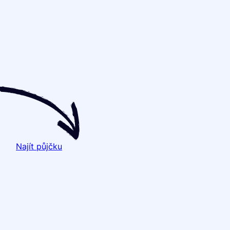
Najít půjčku