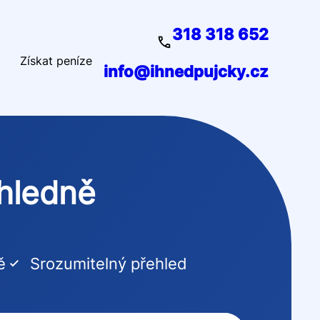
318 318 652
Získat peníze
info@ihnedpujcky.cz
ehledně
ě
Srozumitelný přehled