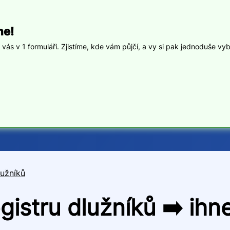
ne!
ás v 1 formuláři. Zjistíme, kde vám půjčí, a vy si pak jednoduše vyb
lužníků
registru dlužníků ➡️ ih