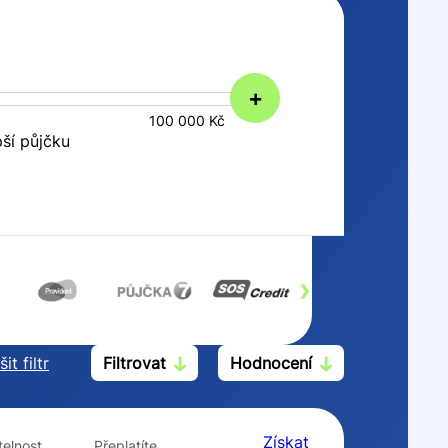
+
100 000 Kč
pší půjčku
›
it filtr
Filtrovat
Hodnocení
Po insolvenci
V hotovosti
ano
ano
Získat
elnost
Přeplatíte