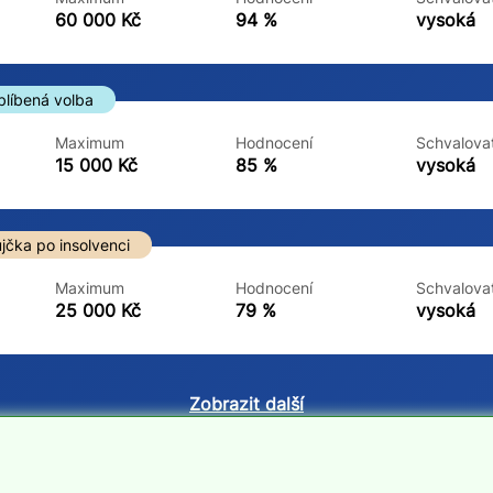
ne
ne
60 000 Kč
94 %
vysoká
blíbená volba
Maximum
Hodnocení
Schvalovat
15 000 Kč
85 %
vysoká
jčka po insolvenci
Maximum
Hodnocení
Schvalovat
25 000 Kč
79 %
vysoká
Zobrazit další