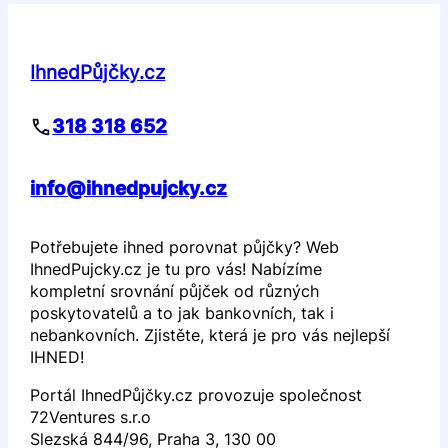
IhnedPůjčky.cz
318 318 652
info@ihnedpujcky.cz
Potřebujete ihned porovnat půjčky? Web
IhnedPujcky.cz je tu pro vás! Nabízíme
kompletní srovnání půjček od různých
poskytovatelů a to jak bankovních, tak i
nebankovních. Zjistěte, která je pro vás nejlepší
IHNED!
Portál IhnedPůjčky.cz provozuje společnost
72Ventures s.r.o
Slezská 844/96, Praha 3, 130 00