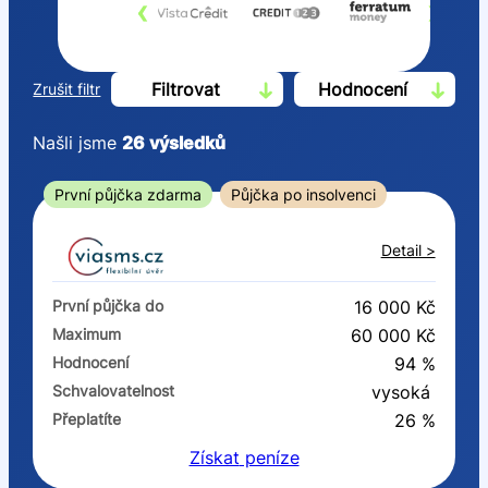
‹
›
Filtrovat
Hodnocení
Zrušit filtr
Našli jsme
26
výsledků
Cena
První půjčka zdarma
Půjčka po insolvenci
Od
Do
Detail >
První půjčka zdarma
První půjčka do
16 000 Kč
–
Maximum
60 000 Kč
Hodnocení
94 %
ano
Schvalovatelnost
vysoká
ne
Přeplatíte
26 %
Získat
peníze
Ve zkušebce