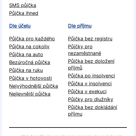
SMS půjčka
Půjčka ihned
Dle účelu
Dle příjmu
Půjčka pro každého
Půjčka bez registru
Půjčka na cokoliv
Půjčky pro
nezaměstnané
Půjčka na auto
Půjčka bez doložení
Bezúročná půjčka
příjmů
Půjčka na ruku
Půjčka po insolvenci
Půjčka v hotovosti
Půjčka v insolvenci
Nejvýhodnější půjčka
Půjčka v exekuci
Nejlevnější půjčka
Půjčky pro dlužníky
Půjčka bez dokládání
příjmu