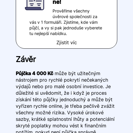
ne!
Prověříme všechny
úvěrové společnosti za
vás v 1 formuláři. Zjistíme, kde vám
půjčí, a vy si pak jednoduše vyberete
tu nejlepší nabídku.
Zjistit víc
Závěr
Půjčka 4 000 Kč
může být užitečným
nástrojem pro rychlé pokrytí nečekaných
výdajů nebo pro malé osobní investice. Je
důležité si uvědomit, že i když je proces
získání této půjčky jednoduchý a může být
vyřízen rychle online, je třeba pečlivě zvážit
všechny možné rizika. Vysoké úrokové
sazby, krátké splatnostní lhůty a potenciální
skryté poplatky mohou vést k finančním
potížím, pokud není půjčka správně