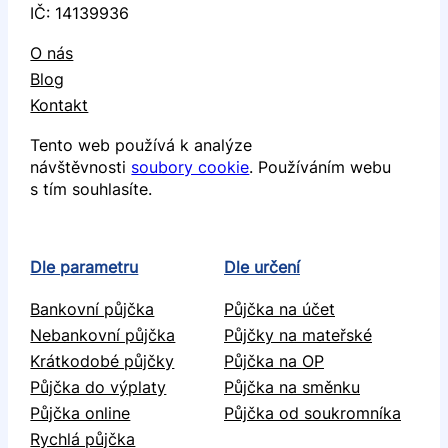
IČ: 14139936
O nás
Blog
Kontakt
Tento web používá k analýze
návštěvnosti
soubory cookie
. Používáním webu
s tím souhlasíte.
Dle parametru
Dle určení
Bankovní půjčka
Půjčka na účet
Nebankovní půjčka
Půjčky na mateřské
Krátkodobé půjčky
Půjčka na OP
Půjčka do výplaty
Půjčka na směnku
Půjčka online
Půjčka od soukromníka
Rychlá půjčka