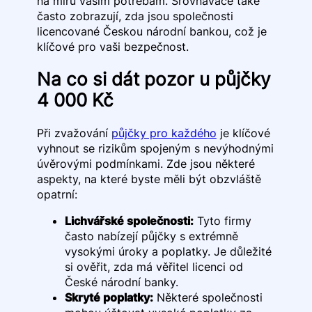
na míru vašim potřebám. Srovnávače také
často zobrazují, zda jsou společnosti
licencované Českou národní bankou, což je
klíčové pro vaši bezpečnost.
Na co si dát pozor u půjčky
4 000 Kč
Při zvažování
půjčky pro každého
je klíčové
vyhnout se rizikům spojeným s nevýhodnými
úvěrovými podmínkami. Zde jsou některé
aspekty, na které byste měli být obzvláště
opatrní:
Lichvářské společnosti:
Tyto firmy
často nabízejí půjčky s extrémně
vysokými úroky a poplatky. Je důležité
si ověřit, zda má věřitel licenci od
České národní banky.
Skryté poplatky:
Některé společnosti