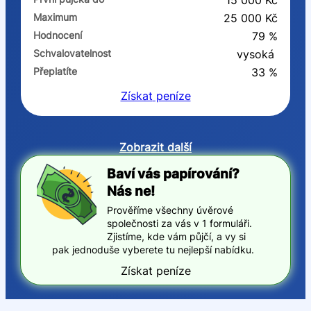
15 000 Kč
Maximum
25 000 Kč
Hodnocení
79 %
Schvalovatelnost
vysoká
Přeplatíte
33 %
Získat
peníze
Zobrazit další
Baví vás papírování?
Nás ne!
Prověříme všechny úvěrové
společnosti za vás v 1 formuláři.
Zjistíme, kde vám půjčí, a vy si
pak jednoduše vyberete tu nejlepší nabídku.
Získat peníze