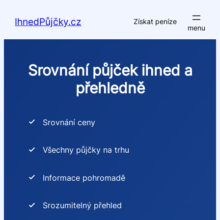
Přeskočit
na
IhnedPůjčky.cz
Získat peníze
obsah
Srovnání půjček ihned a
přehledně
Srovnání ceny
Všechny půjčky na trhu
Informace pohromadě
Srozumitelný přehled