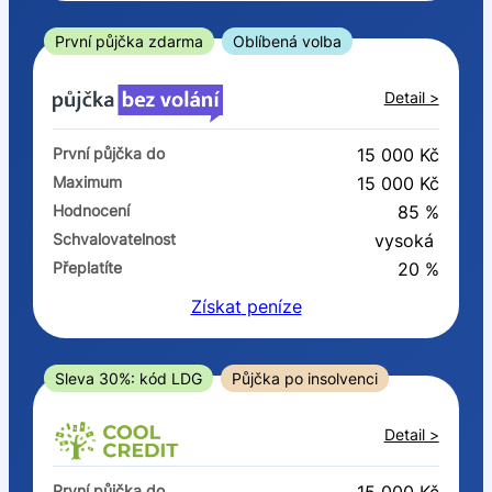
ano
ne
První půjčka zdarma
Oblíbená volba
V exekuci
Detail >
ano
První půjčka do
15 000 Kč
ne
Maximum
15 000 Kč
Hodnocení
85 %
Po insolvenci
Schvalovatelnost
vysoká
ano
Přeplatíte
20 %
ne
Získat
peníze
V hotovosti
ano
Sleva 30%: kód LDG
Půjčka po insolvenci
ne
Detail >
První půjčka do