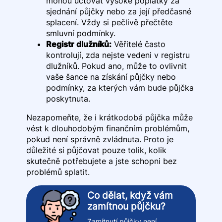
mohou účtovat vysoké poplatky za
sjednání půjčky nebo za její předčasné
splacení. Vždy si pečlivě přečtěte
smluvní podmínky.
Registr dlužníků:
Věřitelé často
kontrolují, zda nejste vedeni v registru
dlužníků. Pokud ano, může to ovlivnit
vaše šance na získání půjčky nebo
podmínky, za kterých vám bude půjčka
poskytnuta.
Nezapomeňte, že i krátkodobá půjčka může
vést k dlouhodobým finančním problémům,
pokud není správně zvládnuta. Proto je
důležité si půjčovat pouze tolik, kolik
skutečně potřebujete a jste schopni bez
problémů splatit.
Co dělat, když vám
zamítnou půjčku?
Zamítnutí půjčky není