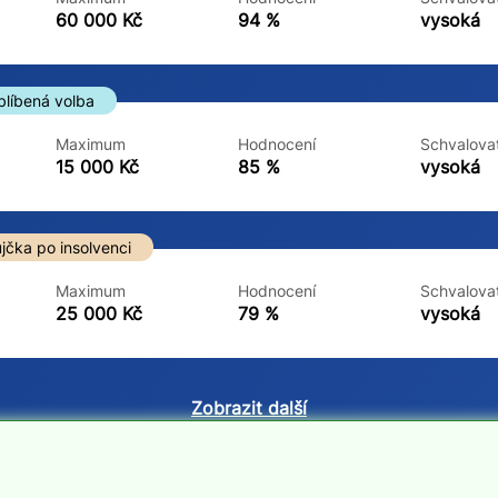
ne
ne
60 000 Kč
94 %
vysoká
blíbená volba
Maximum
Hodnocení
Schvalovat
15 000 Kč
85 %
vysoká
jčka po insolvenci
Maximum
Hodnocení
Schvalovat
25 000 Kč
79 %
vysoká
Zobrazit další