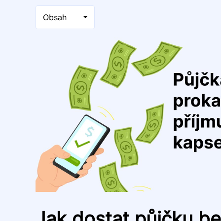
Obsah
Jak dostat půjčku be