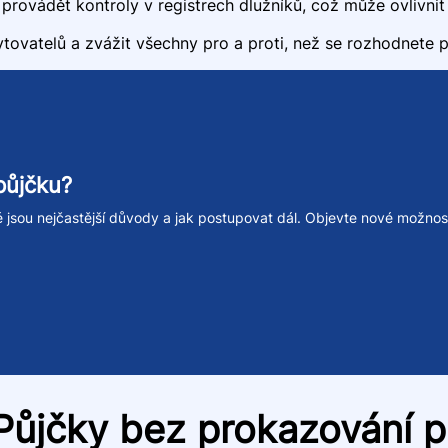
ovádět kontroly v registrech dlužníků, což může ovlivnit 
ovatelů a zvážit všechny pro a proti, než se rozhodnete p
půjčku?
ké jsou nejčastější důvody a jak postupovat dál. Objevte nové možnos
ůjčky bez prokazování p