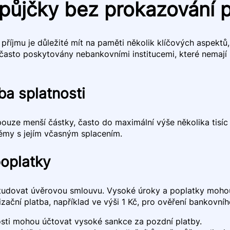
 půjčky bez prokazování p
říjmu je důležité mít na paměti několik klíčových aspektů, 
u často poskytovány nebankovními institucemi, které nemají
ba splatnosti
pouze menší částky, často do maximální výše několika tisíc
émy s jejím včasným splacením.
oplatky
ostudovat úvěrovou smlouvu. Vysoké úroky a poplatky moho
ační platba, například ve výši 1 Kč, pro ověření bankovníh
sti mohou účtovat vysoké sankce za pozdní platby.