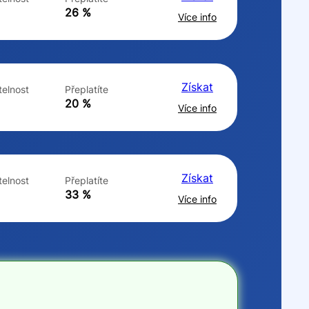
ne
ne
26 %
Více info
Získat
elnost
Přeplatíte
20 %
Více info
Získat
elnost
Přeplatíte
33 %
Více info