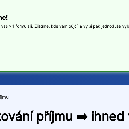
ne!
ás v 1 formuláři. Zjistíme, kde vám půjčí, a vy si pak jednoduše vyb
íjmu
ování příjmu ➡️ ihned