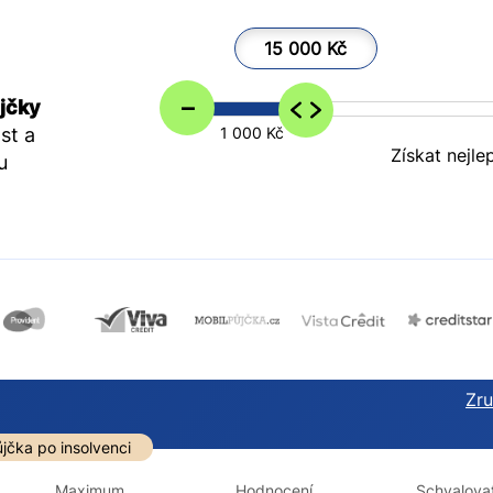
15 000 Kč
–
jčky
st a
1 000 Kč
Získat nejle
u
Zruš
darma
Ve zkušebce
V exekuci
jčka po insolvenci
ano
ano
Maximum
Hodnocení
Schvalovat