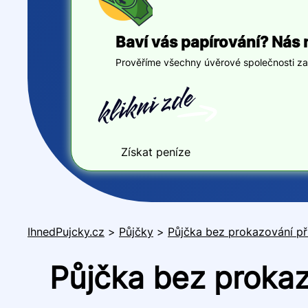
Baví vás papírování? Nás 
Prověříme všechny úvěrové společnosti za v
Získat peníze
IhnedPujcky.cz
>
Půjčky
>
Půjčka bez prokazování př
Půjčka bez prokaz