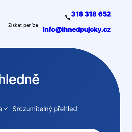
318 318 652
Získat peníze
info@ihnedpujcky.cz
ehledně
ě
Srozumitelný přehled