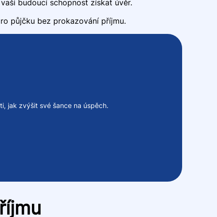
vaši budoucí schopnost získat úvěr.
ro půjčku bez prokazování příjmu.
ti, jak zvýšit své šance na úspěch.
říjmu