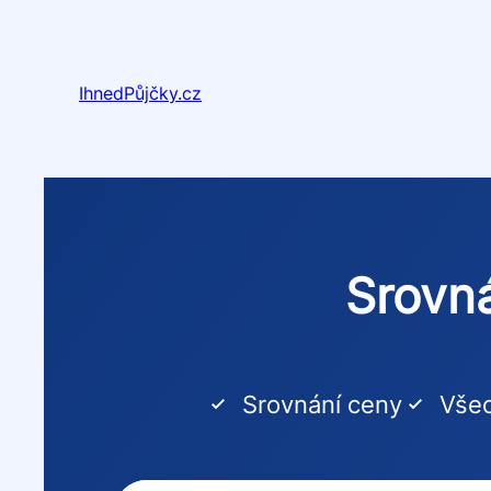
Přeskočit
na
obsah
IhnedPůjčky.cz
Srovná
Srovnání ceny
Všec