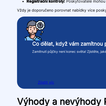
Registrační kontroly:
Poskytovatelé mohou pr
Vždy je doporučeno porovnat nabídky více poskyt
Co dělat, když vám zamítnou 
Zamítnutí půjčky není konec světa! Zjistěte, ja
Zjistit víc
Výhody a nevýhody P