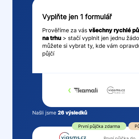
Vyplňte jen 1 formulář
Prověříme za vás
všechny rychlé pů
na trhu
> stačí vyplnit jen jednu žádo
můžete si vybrat ty, kde vám opravd
půjčí
‹
Našli jsme
26
výsledků
Cena
První půjčka z
První půjčka zdarma
Pů
Od
–
První půjčka do