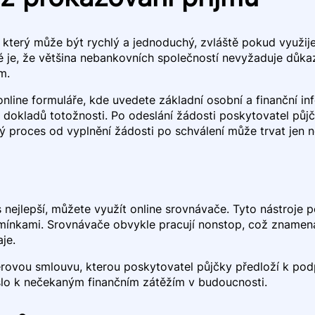
 který může být rychlý a jednoduchý, zvláště pokud využije
é je, že většina nebankovních společností nevyžaduje důkaz 
m.
online formuláře, kde uvedete základní osobní a finanční 
okladů totožnosti. Po odeslání žádosti poskytovatel půjč
lý proces od vyplnění žádosti po schválení může trvat jen n
vás nejlepší, můžete využít online srovnávače. Tyto nástroj
ínkami. Srovnávače obvykle pracují nonstop, což znamená,
je.
rovou smlouvu, kterou poskytovatel půjčky předloží k pod
šlo k nečekaným finančním zátěžím v budoucnosti.