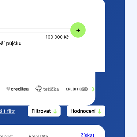
+
100 000 Kč
pší půjčku
›
it filtr
Filtrovat
Hodnocení
Po insolvenci
V hotovosti
ano
ano
Získat
elnost
Přeplatíte