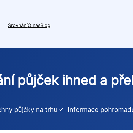
Srovnání
O nás
Blog
ní půjček ihned a př
hny půjčky na trhu
Informace pohromad