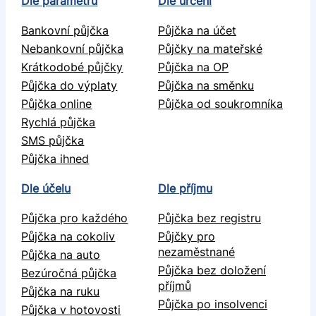
Dle parametru
Dle určení
Bankovní půjčka
Půjčka na účet
Nebankovní půjčka
Půjčky na mateřské
Krátkodobé půjčky
Půjčka na OP
Půjčka do výplaty
Půjčka na směnku
Půjčka online
Půjčka od soukromníka
Rychlá půjčka
SMS půjčka
Půjčka ihned
Dle účelu
Dle příjmu
Půjčka pro každého
Půjčka bez registru
Půjčka na cokoliv
Půjčky pro
nezaměstnané
Půjčka na auto
Půjčka bez doložení
Bezúročná půjčka
příjmů
Půjčka na ruku
Půjčka po insolvenci
Půjčka v hotovosti