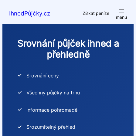
Přeskočit
na
IhnedPůjčky.cz
Získat peníze
obsah
Srovnání půjček ihned a
přehledně
Srovnání ceny
Všechny půjčky na trhu
Informace pohromadě
Srozumitelný přehled