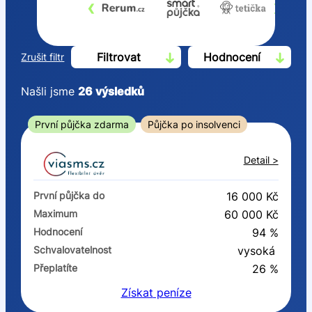
‹
›
Filtrovat
Hodnocení
Zrušit filtr
Našli jsme
26
výsledků
Cena
První půjčka zdarma
Půjčka po insolvenci
Od
Do
Detail >
První půjčka zdarma
První půjčka do
16 000 Kč
–
Maximum
60 000 Kč
Hodnocení
94 %
ano
Schvalovatelnost
vysoká
ne
Přeplatíte
26 %
Získat
peníze
Ve zkušebce