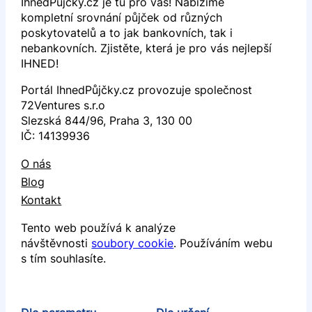
IhnedPujcky.cz je tu pro vás! Nabízíme
kompletní srovnání půjček od různých
poskytovatelů a to jak bankovních, tak i
nebankovních. Zjistěte, která je pro vás nejlepší
IHNED!
Portál IhnedPůjčky.cz provozuje společnost
72Ventures s.r.o
Slezská 844/96, Praha 3, 130 00
IČ: 14139936
O nás
Blog
Kontakt
Tento web používá k analýze
návštěvnosti
soubory cookie
. Používáním webu
s tím souhlasíte.