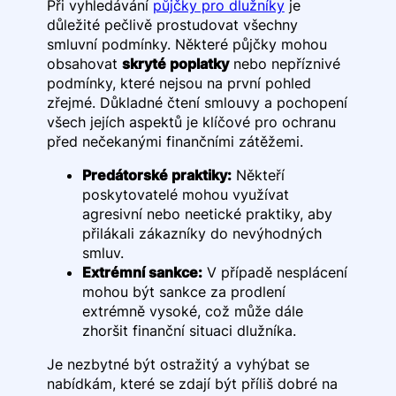
Při vyhledávání
půjčky pro dlužníky
je
důležité pečlivě prostudovat všechny
smluvní podmínky. Některé půjčky mohou
obsahovat
skryté poplatky
nebo nepříznivé
podmínky, které nejsou na první pohled
zřejmé. Důkladné čtení smlouvy a pochopení
všech jejích aspektů je klíčové pro ochranu
před nečekanými finančními zátěžemi.
Predátorské praktiky:
Někteří
poskytovatelé mohou využívat
agresivní nebo neetické praktiky, aby
přilákali zákazníky do nevýhodných
smluv.
Extrémní sankce:
V případě nesplácení
mohou být sankce za prodlení
extrémně vysoké, což může dále
zhoršit finanční situaci dlužníka.
Je nezbytné být ostražitý a vyhýbat se
nabídkám, které se zdají být příliš dobré na