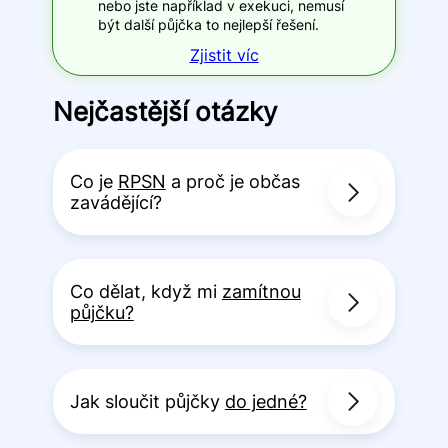
nebo jste například v exekuci, nemusí
být další půjčka to nejlepší řešení.
Zjistit víc
Nejčastější otázky
Co je
RPSN
a proč je občas
zavádějící?
Co dělat, když mi
zamítnou
půjčku?
Jak sloučit půjčky
do jedné?