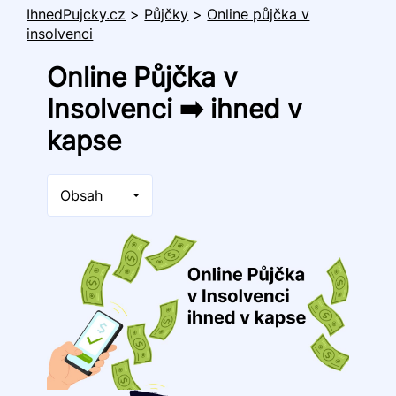
IhnedPujcky.cz
>
Půjčky
>
Online půjčka v
insolvenci
Online Půjčka v
Insolvenci ➡️ ihned v
kapse
Obsah