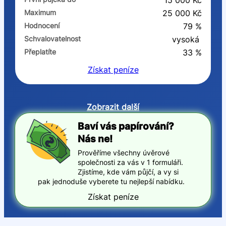
15 000 Kč
Maximum
25 000 Kč
Hodnocení
79 %
Schvalovatelnost
vysoká
Přeplatíte
33 %
Získat
peníze
Zobrazit další
Baví vás papírování?
Nás ne!
Prověříme všechny úvěrové
společnosti za vás v 1 formuláři.
Zjistíme, kde vám půjčí, a vy si
pak jednoduše vyberete tu nejlepší nabídku.
Získat peníze