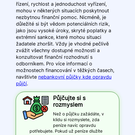
řízení, rychlost a jednoduchost vyřízení,
mohou v některých situacích poskytnout
nezbytnou finanční pomoc. Nicméně, je
důležité si být vědom potenciálních rizik,
jako jsou vysoké úroky, skryté poplatky a
extrémní sankce, které mohou situaci
žadatele zhoršit. Vždy je vhodné pečlivě
zvážit všechny dostupné možnosti a
konzultovat finanční rozhodnutí s
odborníkem. Pro více informací o
možnostech financování v těžkých časech,
navštivte
nebankovní půjčky kde opravdu
půjčí
.
Půjčujte si s
rozmyslem
Než o půjčku zažádáte, v
klidu si rozmyslete, zda
peníze navíc opravdu
potřebujete. Pokud už peníze dlužíte