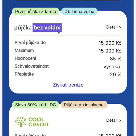
ano
ne
První půjčka zdarma
Oblíbená volba
V exekuci
Detail >
ano
První půjčka do
15 000 Kč
ne
Maximum
15 000 Kč
Hodnocení
85 %
Po insolvenci
Schvalovatelnost
vysoká
ano
Přeplatíte
20 %
ne
Získat
peníze
V hotovosti
ano
Sleva 30%: kód LDG
Půjčka po insolvenci
ne
Detail >
První půjčka do