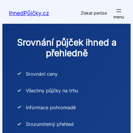
Přeskočit
na
IhnedPůjčky.cz
Získat peníze
obsah
Srovnání půjček ihned a
přehledně
Srovnání ceny
Všechny půjčky na trhu
Informace pohromadě
Srozumitelný přehled