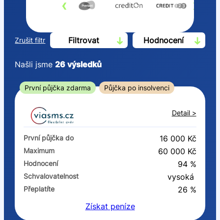
‹
›
Filtrovat
Hodnocení
Zrušit filtr
Našli jsme
26
výsledků
Cena
První půjčka zdarma
Půjčka po insolvenci
Od
Do
Detail >
První půjčka zdarma
První půjčka do
16 000 Kč
–
Maximum
60 000 Kč
Hodnocení
94 %
ano
Schvalovatelnost
vysoká
ne
Přeplatíte
26 %
Získat
peníze
Ve zkušebce