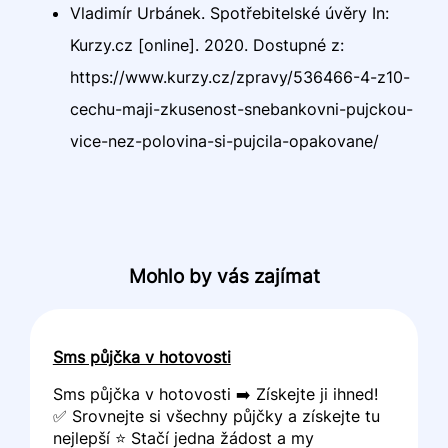
Vladimír Urbánek. Spotřebitelské úvěry In:
Kurzy.cz [online]. 2020. Dostupné z:
https://www.kurzy.cz/zpravy/536466-4-z10-
cechu-maji-zkusenost-snebankovni-pujckou-
vice-nez-polovina-si-pujcila-opakovane/
Mohlo by vás zajímat
Sms půjčka v hotovosti
Sms půjčka v hotovosti ➡️ Získejte ji ihned!
✅ Srovnejte si všechny půjčky a získejte tu
nejlepší ⭐ Stačí jedna žádost a my