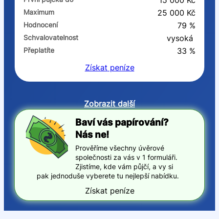
15 000 Kč
Maximum
25 000 Kč
Hodnocení
79 %
Schvalovatelnost
vysoká
Přeplatíte
33 %
Získat
peníze
Zobrazit další
Baví vás papírování?
Nás ne!
Prověříme všechny úvěrové
společnosti za vás v 1 formuláři.
Zjistíme, kde vám půjčí, a vy si
pak jednoduše vyberete tu nejlepší nabídku.
Získat peníze