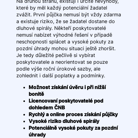
Na druhou stranu, existují i určité nevýhody,
které by měl každý potenciální žadatel
zvážit. První půjčka nemusí být vždy zdarma
a existuje riziko, že se žadatel dostane do
dluhové spirály. Někteří poskytovatelé
nemusí nabízet výhodné řešení v případě
neschopnosti splácet a vysoké pokuty za
pozdní úhrady mohou situaci ještě zhoršit.
Je tedy důležité pečlivě si vybírat
poskytovatele a neorientovat se pouze
podle výše roční úrokové sazby, ale
zohlednit i další poplatky a podmínky.
Možnost získání úvěru i při nižší
bonitě
Licencovaní poskytovatelé pod
dohledem ČNB
Rychlý a online proces získání půjčky
Vysoké riziko dluhové spirály
Potenciálně vysoké pokuty za pozdní
úhrady