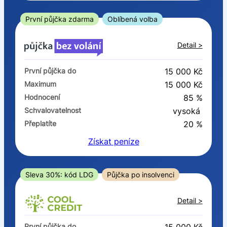
ano
ne
První půjčka zdarma
Oblíbená volba
V exekuci
Detail >
ano
První půjčka do
15 000 Kč
ne
Maximum
15 000 Kč
Hodnocení
85 %
Po insolvenci
Schvalovatelnost
vysoká
ano
Přeplatíte
20 %
ne
Získat
peníze
V hotovosti
ano
Sleva 30%: kód LDG
Půjčka po insolvenci
ne
Detail >
První půjčka do