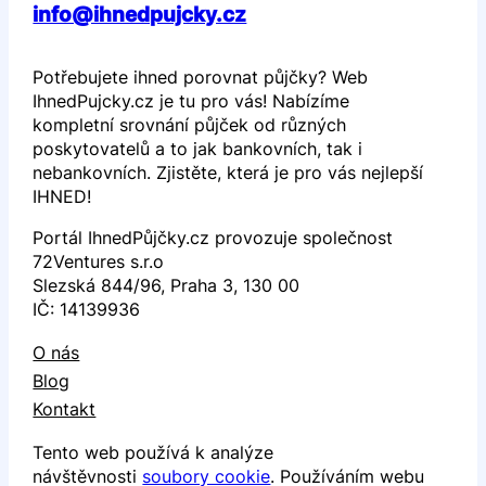
info@ihnedpujcky.cz
Potřebujete ihned porovnat půjčky? Web
IhnedPujcky.cz je tu pro vás! Nabízíme
kompletní srovnání půjček od různých
poskytovatelů a to jak bankovních, tak i
nebankovních. Zjistěte, která je pro vás nejlepší
IHNED!
Portál IhnedPůjčky.cz provozuje společnost
72Ventures s.r.o
Slezská 844/96, Praha 3, 130 00
IČ: 14139936
O nás
Blog
Kontakt
Tento web používá k analýze
návštěvnosti
soubory cookie
. Používáním webu