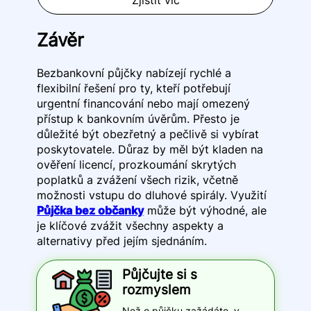
Zjistit víc
Závěr
Bezbankovní půjčky nabízejí rychlé a
flexibilní řešení pro ty, kteří potřebují
urgentní financování nebo mají omezený
přístup k bankovním úvěrům. Přesto je
důležité být obezřetný a pečlivě si vybírat
poskytovatele. Důraz by měl být kladen na
ověření licencí, prozkoumání skrytých
poplatků a zvážení všech rizik, včetně
možnosti vstupu do dluhové spirály. Využití
Půjčka bez občanky
může být výhodné, ale
je klíčové zvážit všechny aspekty a
alternativy před jejím sjednáním.
Půjčujte si s
rozmyslem
Než o půjčku zažádáte, v