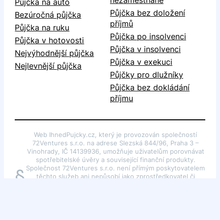
Půjčka na auto
Půjčka bez doložení
Bezúročná půjčka
příjmů
Půjčka na ruku
Půjčka po insolvenci
Půjčka v hotovosti
Půjčka v insolvenci
Nejvýhodnější půjčka
Půjčka v exekuci
Nejlevnější půjčka
Půjčky pro dlužníky
Půjčka bez dokládání
příjmu
Web IhnedPujcky.cz, který je provozován společností
72Ventures s.r.o. na adrese Slezská 844/96, Praha 3 –
Vinohrady, IČ 14139936, umožňuje uživatelům porovnávat
spotřebitelské úvěry a související finanční produkty.
Společnost 72Ventures s.r.o. není přímým poskytovatelem
§
těchto služeb ani nepůsobí jako zprostředkovatel či
poradce dle §85 odst. 1 zákona č. 257/2016 Sb., o
spotřebitelském úvěru. Webové stránky slouží pouze k
poskytování obecných informací o finančních produktech.
Autorská práva k portálu náleží společnosti 72Ventures
s.r.o.