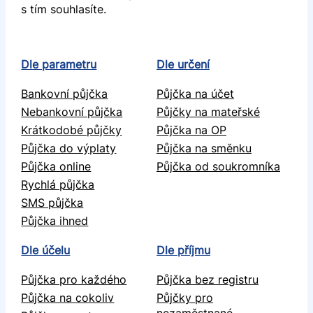
s tím souhlasíte.
Dle parametru
Dle určení
Bankovní půjčka
Půjčka na účet
Nebankovní půjčka
Půjčky na mateřské
Krátkodobé půjčky
Půjčka na OP
Půjčka do výplaty
Půjčka na směnku
Půjčka online
Půjčka od soukromníka
Rychlá půjčka
SMS půjčka
Půjčka ihned
Dle účelu
Dle příjmu
Půjčka pro každého
Půjčka bez registru
Půjčka na cokoliv
Půjčky pro
nezaměstnané