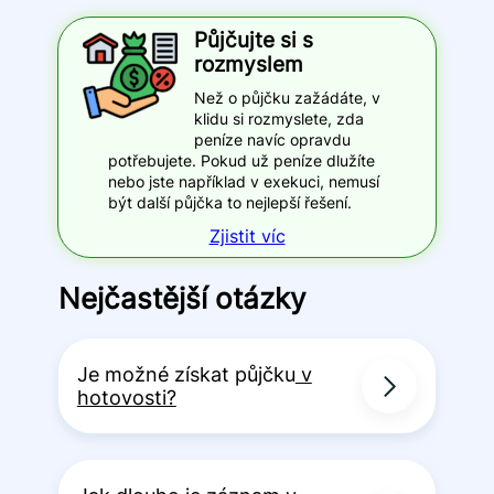
Půjčujte si s
rozmyslem
Než o půjčku zažádáte, v
klidu si rozmyslete, zda
peníze navíc opravdu
potřebujete. Pokud už peníze dlužíte
nebo jste například v exekuci, nemusí
být další půjčka to nejlepší řešení.
Zjistit víc
Nejčastější otázky
Je možné získat půjčku
v
hotovosti?