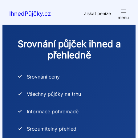
Přeskočit
na
IhnedPůjčky.cz
Získat peníze
obsah
Srovnání půjček ihned a
přehledně
Srovnání ceny
Všechny půjčky na trhu
Informace pohromadě
Srozumitelný přehled