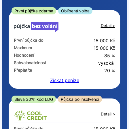
ano
ne
První půjčka zdarma
Oblíbená volba
V exekuci
Detail >
ano
První půjčka do
15 000 Kč
ne
Maximum
15 000 Kč
Hodnocení
85 %
Po insolvenci
Schvalovatelnost
vysoká
ano
Přeplatíte
20 %
ne
Získat
peníze
V hotovosti
ano
Sleva 30%: kód LDG
Půjčka po insolvenci
ne
Detail >
První půjčka do