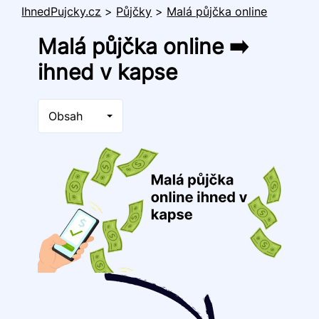
IhnedPujcky.cz
>
Půjčky
>
Malá půjčka online
Malá půjčka online ➡️
ihned v kapse
Obsah