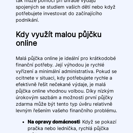
tak může pomoci při úhradě výdajů
spojených se studiem vašich dětí nebo když
potřebujete investovat do začínajícího
podnikání.
Kdy využít malou půjčku
online
Malá půjčka online je ideální pro krátkodobé
finanční potřeby. Její výhodou je rychlé
vyřízení a minimální administrativa. Pokud se
ocitnete v situaci, kdy potřebujete rychle a
efektivně řešit nečekané výdaje, je malá
půjčka online vhodnou volbou. Díky nízkým
úrokovým sazbám a možnosti první půjčky
zdarma může být tento typ úvěru relativně
levným řešením vašeho finančního problému.
Na opravy domácnosti
: Když se pokazí
pračka nebo lednička, rychlá půjčka