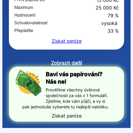
15 000 Kč
Maximum
25 000 Kč
Hodnocení
79 %
Schvalovatelnost
vysoká
Přeplatíte
33 %
Získat
peníze
Zobrazit další
Baví vás papírování?
Nás ne!
Prověříme všechny úvěrové
společnosti za vás v 1 formuláři.
Zjistíme, kde vám půjčí, a vy si
pak jednoduše vyberete tu nejlepší nabídku.
Získat peníze