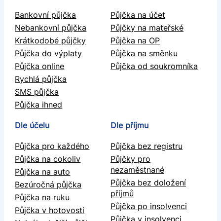
Bankovní půjčka
Půjčka na účet
Nebankovní půjčka
Půjčky na mateřské
Krátkodobé půjčky
Půjčka na OP
Půjčka do výplaty
Půjčka na směnku
Půjčka online
Půjčka od soukromníka
Rychlá půjčka
SMS půjčka
Půjčka ihned
Dle účelu
Dle příjmu
Půjčka pro každého
Půjčka bez registru
Půjčka na cokoliv
Půjčky pro
nezaměstnané
Půjčka na auto
Půjčka bez doložení
Bezúročná půjčka
příjmů
Půjčka na ruku
Půjčka po insolvenci
Půjčka v hotovosti
Půjčka v insolvenci