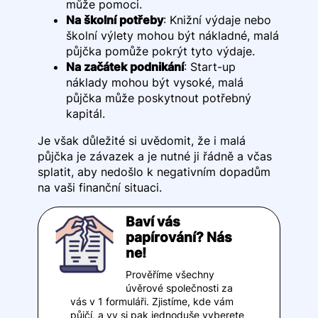
může pomoci.
Na školní potřeby
: Knižní výdaje nebo
školní výlety mohou být nákladné, malá
půjčka pomůže pokrýt tyto výdaje.
Na začátek podnikání
: Start-up
náklady mohou být vysoké, malá
půjčka může poskytnout potřebný
kapitál.
Je však důležité si uvědomit, že i malá
půjčka je závazek a je nutné ji řádně a včas
splatit, aby nedošlo k negativním dopadům
na vaši finanční situaci.
Baví vás
papírování? Nás
ne!
Prověříme všechny
úvěrové společnosti za
vás v 1 formuláři. Zjistíme, kde vám
půjčí, a vy si pak jednoduše vyberete