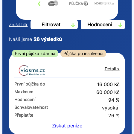
‹
›
Filtrovat
Hodnocení
Zrušit filtr
Našli jsme
26
výsledků
Cena
První půjčka zdarma
Půjčka po insolvenci
Od
Do
Detail >
První půjčka zdarma
První půjčka do
16 000 Kč
–
Maximum
60 000 Kč
Hodnocení
94 %
ano
Schvalovatelnost
vysoká
ne
Přeplatíte
26 %
Získat
peníze
Ve zkušebce