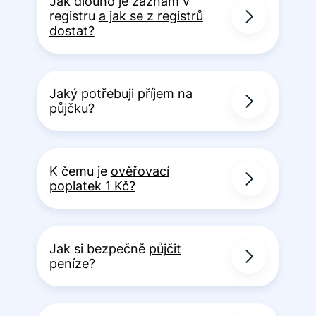
Jak dlouho je záznam v
registru
a jak se z registrů
dostat?
Jaký potřebuji
příjem na
půjčku?
K čemu je
ověřovací
poplatek 1 Kč?
Jak si bezpečně
půjčit
peníze?