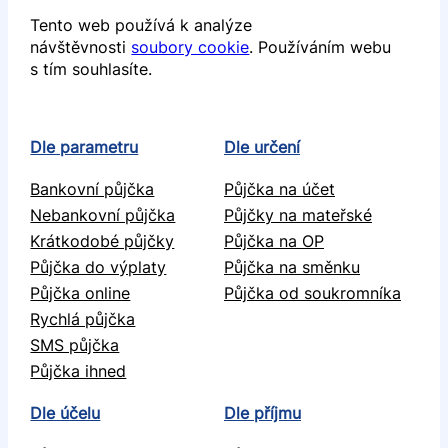
Tento web používá k analýze
návštěvnosti
soubory cookie
. Používáním webu
s tím souhlasíte.
Dle parametru
Dle určení
Bankovní půjčka
Půjčka na účet
Nebankovní půjčka
Půjčky na mateřské
Krátkodobé půjčky
Půjčka na OP
Půjčka do výplaty
Půjčka na směnku
Půjčka online
Půjčka od soukromníka
Rychlá půjčka
SMS půjčka
Půjčka ihned
Dle účelu
Dle příjmu