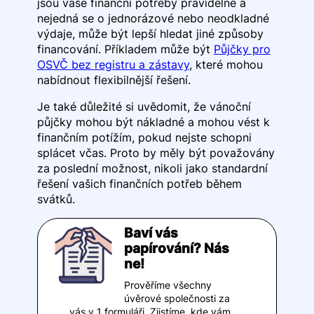
jsou vaše finanční potřeby pravidelné a
nejedná se o jednorázové nebo neodkladné
výdaje, může být lepší hledat jiné způsoby
financování. Příkladem může být
Půjčky pro
OSVČ bez registru a zástavy
, které mohou
nabídnout flexibilnější řešení.
Je také důležité si uvědomit, že vánoční
půjčky mohou být nákladné a mohou vést k
finančním potížím, pokud nejste schopni
splácet včas. Proto by měly být považovány
za poslední možnost, nikoli jako standardní
řešení vašich finančních potřeb během
svátků.
Baví vás
papírování? Nás
ne!
Prověříme všechny
úvěrové společnosti za
vás v 1 formuláři. Zjistíme, kde vám