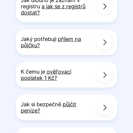
Jak dlouho je záznam v
registru
a jak se z registrů
dostat?
Jaký potřebuji
příjem na
půjčku?
K čemu je
ověřovací
poplatek 1 Kč?
Jak si bezpečně
půjčit
peníze?