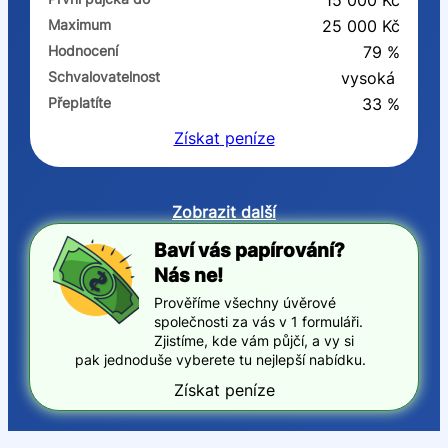
15 000 Kč
Maximum
25 000 Kč
Hodnocení
79 %
Schvalovatelnost
vysoká
Přeplatíte
33 %
Získat
peníze
Zobrazit další
Baví vás papírování?
Nás ne!
Prověříme všechny úvěrové
společnosti za vás v 1 formuláři.
Zjistíme, kde vám půjčí, a vy si
pak jednoduše vyberete tu nejlepší nabídku.
Získat peníze