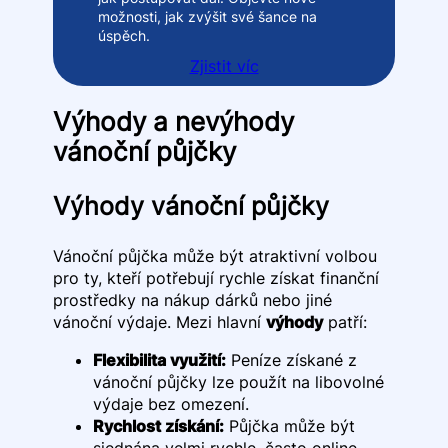
možnosti, jak zvýšit své šance na
úspěch.
Zjistit víc
Výhody a nevýhody
vánoční půjčky
Výhody vánoční půjčky
Vánoční půjčka může být atraktivní volbou
pro ty, kteří potřebují rychle získat finanční
prostředky na nákup dárků nebo jiné
vánoční výdaje. Mezi hlavní
výhody
patří:
Flexibilita využití:
Peníze získané z
vánoční půjčky lze použít na libovolné
výdaje bez omezení.
Rychlost získání:
Půjčka může být