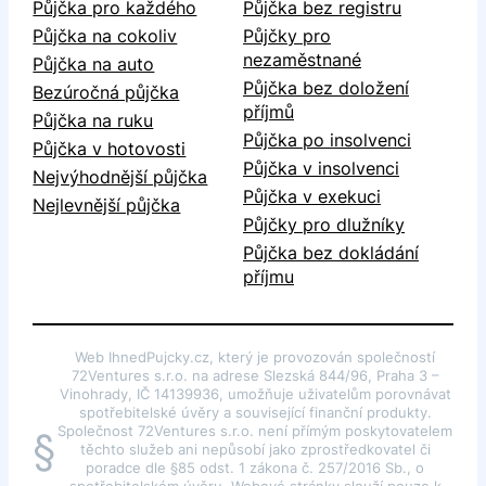
Půjčka pro každého
Půjčka bez registru
Půjčka na cokoliv
Půjčky pro
nezaměstnané
Půjčka na auto
Půjčka bez doložení
Bezúročná půjčka
příjmů
Půjčka na ruku
Půjčka po insolvenci
Půjčka v hotovosti
Půjčka v insolvenci
Nejvýhodnější půjčka
Půjčka v exekuci
Nejlevnější půjčka
Půjčky pro dlužníky
Půjčka bez dokládání
příjmu
Web IhnedPujcky.cz, který je provozován společností
72Ventures s.r.o. na adrese Slezská 844/96, Praha 3 –
Vinohrady, IČ 14139936, umožňuje uživatelům porovnávat
spotřebitelské úvěry a související finanční produkty.
Společnost 72Ventures s.r.o. není přímým poskytovatelem
§
těchto služeb ani nepůsobí jako zprostředkovatel či
poradce dle §85 odst. 1 zákona č. 257/2016 Sb., o