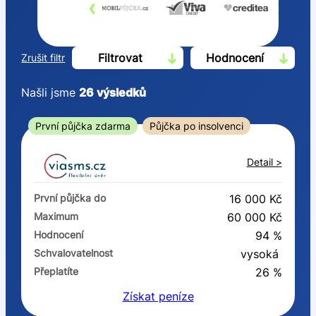
‹
›
Filtrovat
Hodnocení
Zrušit filtr
Našli jsme
26
výsledků
Cena
První půjčka zdarma
Půjčka po insolvenci
Od
Do
Detail >
První půjčka zdarma
První půjčka do
16 000 Kč
–
Maximum
60 000 Kč
Hodnocení
94 %
ano
Schvalovatelnost
vysoká
ne
Přeplatíte
26 %
Získat
peníze
Ve zkušebce