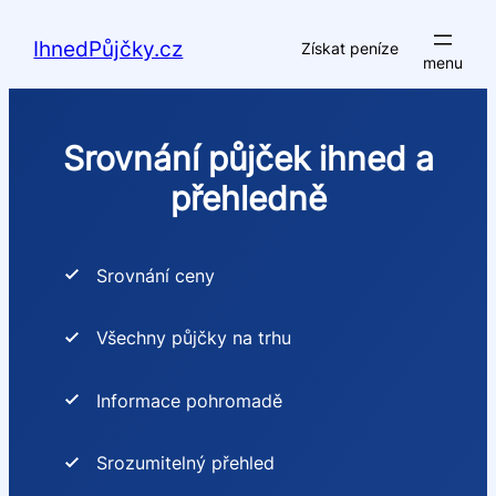
Přeskočit
na
IhnedPůjčky.cz
Získat peníze
obsah
Srovnání půjček ihned a
přehledně
Srovnání ceny
Všechny půjčky na trhu
Informace pohromadě
Srozumitelný přehled