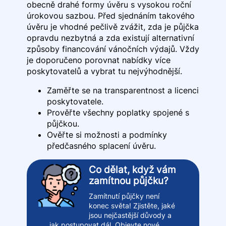
obecně drahé formy úvěru s vysokou roční
úrokovou sazbou. Před sjednáním takového
úvěru je vhodné pečlivě zvážit, zda je půjčka
opravdu nezbytná a zda existují alternativní
způsoby financování vánočních výdajů. Vždy
je doporučeno porovnat nabídky více
poskytovatelů a vybrat tu nejvýhodnější.
Zaměřte se na transparentnost a licenci
poskytovatele.
Prověřte všechny poplatky spojené s
půjčkou.
Ověřte si možnosti a podmínky
předčasného splacení úvěru.
Co dělat, když vám
zamítnou půjčku?
Zamítnutí půjčky není
konec světa! Zjistěte, jaké
jsou nejčastější důvody a
jak postupovat dál. Objevte nové