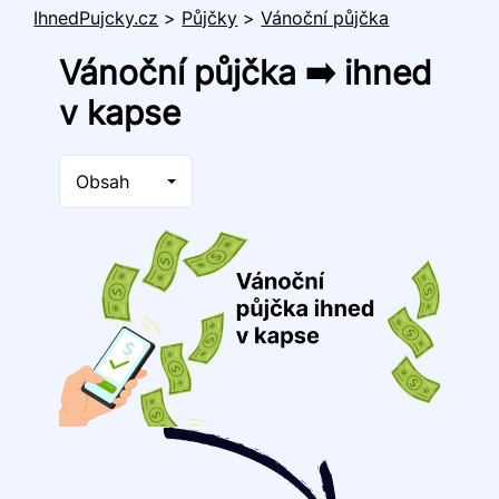
IhnedPujcky.cz
>
Půjčky
>
Vánoční půjčka
Vánoční půjčka ➡️ ihned
v kapse
Obsah