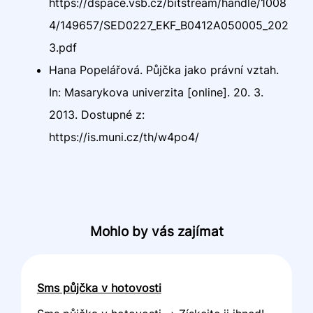
https://dspace.vsb.cz/bitstream/handle/1008
4/149657/SED0227_EKF_B0412A050005_202
3.pdf
Hana Popelářová. Půjčka jako právní vztah.
In: Masarykova univerzita [online]. 20. 3.
2013. Dostupné z:
https://is.muni.cz/th/w4po4/
Mohlo by vás zajímat
Sms půjčka v hotovosti