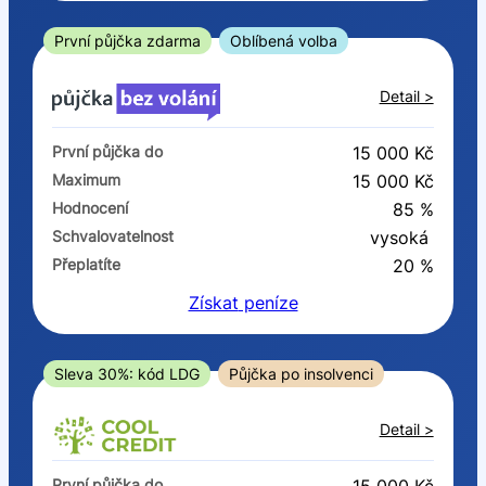
ano
ne
První půjčka zdarma
Oblíbená volba
V exekuci
Detail >
ano
První půjčka do
15 000 Kč
ne
Maximum
15 000 Kč
Hodnocení
85 %
Po insolvenci
Schvalovatelnost
vysoká
ano
Přeplatíte
20 %
ne
Získat
peníze
V hotovosti
ano
Sleva 30%: kód LDG
Půjčka po insolvenci
ne
Detail >
První půjčka do