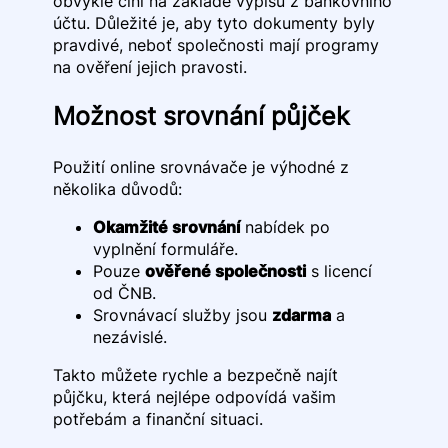
obvykle činí na základě výpisů z bankovního
účtu. Důležité je, aby tyto dokumenty byly
pravdivé, neboť společnosti mají programy
na ověření jejich pravosti.
Možnost srovnání půjček
Použití online srovnávače je výhodné z
několika důvodů:
Okamžité srovnání
nabídek po
vyplnění formuláře.
Pouze
ověřené společnosti
s licencí
od ČNB.
Srovnávací služby jsou
zdarma
a
nezávislé.
Takto můžete rychle a bezpečně najít
půjčku, která nejlépe odpovídá vašim
potřebám a finanční situaci.