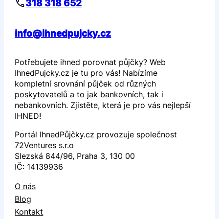
318 318 652
info@ihnedpujcky.cz
Potřebujete ihned porovnat půjčky? Web
IhnedPujcky.cz je tu pro vás! Nabízíme
kompletní srovnání půjček od různých
poskytovatelů a to jak bankovních, tak i
nebankovních. Zjistěte, která je pro vás nejlepší
IHNED!
Portál IhnedPůjčky.cz provozuje společnost
72Ventures s.r.o
Slezská 844/96, Praha 3, 130 00
IČ: 14139936
O nás
Blog
Kontakt