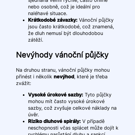
sjednána velmi rychle, často online
nebo osobně, což je ideální pro
naléhavé situace.
Krátkodobé závazky:
Vánoční půjčky
jsou často krátkodobé, což znamená,
že dluh nemusí být dlouhodobou
zátěží.
Nevýhody vánoční půjčky
Na druhou stranu, vánoční půjčky mohou
přinést i několik
nevýhod
, které je třeba
zvážit:
Vysoké úrokové sazby:
Tyto půjčky
mohou mít často vysoké úrokové
sazby, což zvyšuje celkové náklady na
úvěr.
Riziko dluhové spirály:
V případě
neschopnosti včas splácet může dojít k
rychlému narůstání dluhu a sankcí.