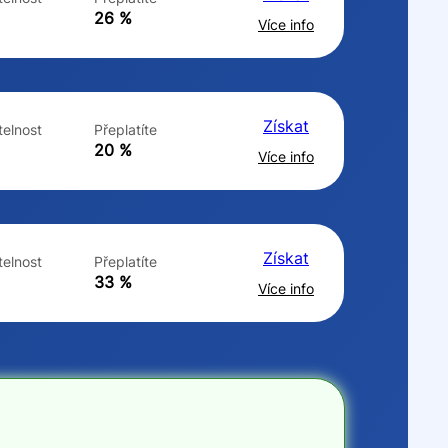
ne
ne
26 %
Více info
Získat
elnost
Přeplatíte
20 %
Více info
Získat
elnost
Přeplatíte
33 %
Více info