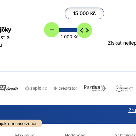
15 000 Kč
–
jčky
st a
1 000 Kč
Získat nejle
u
Zruš
darma
Ve zkušebce
V exekuci
jčka po insolvenci
ano
ano
Maximum
Hodnocení
Schvalovat