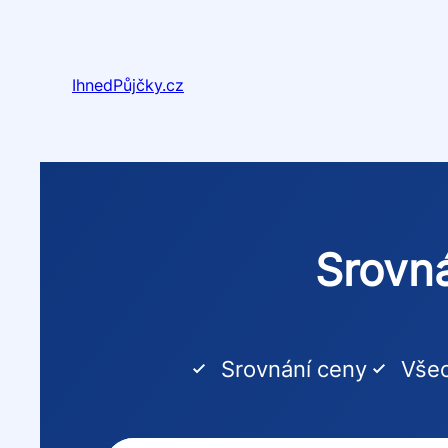
Přeskočit
na
obsah
IhnedPůjčky.cz
Srovná
Srovnání ceny
Všec