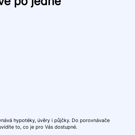
vě po jedné
ovnává hypotéky, úvěry i půjčky. Do porovnávače
idíte to, co je pro Vás dostupné.