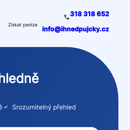
318 318 652
Získat peníze
info@ihnedpujcky.cz
ehledně
ě
Srozumitelný přehled