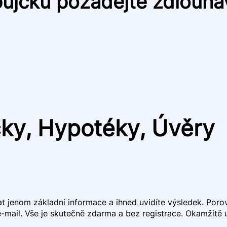
půjčku požádejte zdlouha
čky, Hypotéky, Úvěry
dat jenom základní informace a ihned uvidíte výsledek. Por
mail. Vše je skutečně zdarma a bez registrace. Okamžitě uv