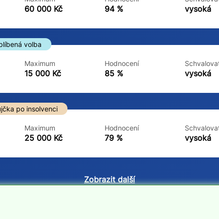
ne
ne
60 000 Kč
94 %
vysoká
blíbená volba
Maximum
Hodnocení
Schvalovat
15 000 Kč
85 %
vysoká
jčka po insolvenci
Maximum
Hodnocení
Schvalovat
25 000 Kč
79 %
vysoká
Zobrazit další