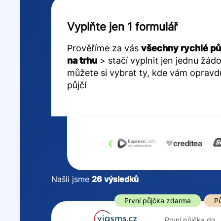
Vyplňte jen 1 formulář
Prověříme za vás
všechny rychlé pů
na trhu
> stačí vyplnit jen jednu žádo
můžete si vybrat ty, kde vám opravd
půjčí
‹
Našli jsme
26
výsledků
Cena
První půjčka z
První půjčka zdarma
Pů
Od
–
První půjčka do