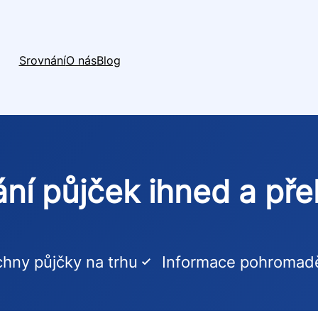
Srovnání
O nás
Blog
ní půjček ihned a př
hny půjčky na trhu
Informace pohromad