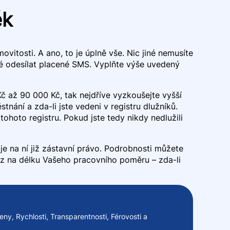
ék
itosti. A ano, to je úplně vše. Nic jiné nemusíte
né odesílat placené SMS. Vyplňte výše uvedený
Kč až 90 000 Kč, tak nejdříve vyzkoušejte vyšší
tnání a zda-li jste vedeni v registru dlužníků.
ohoto registru. Pokud jste tedy nikdy nedlužili
e na ní již zástavní právo. Podrobnosti můžete
az na délku Vašeho pracovního poměru – zda-li
ny, Rychlosti, Transparentnosti, Férovosti a