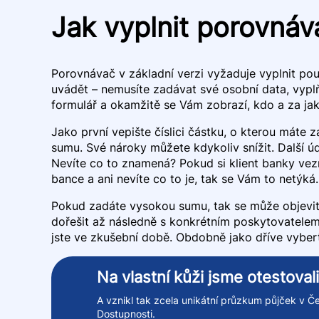
Jak vyplnit porovnáv
Porovnávač v základní verzi vyžaduje vyplnit pou
uvádět – nemusíte zadávat své osobní data, vypl
formulář a okamžitě se Vám zobrazí, kdo a za j
Jako první vepište číslici částku, o kterou máte 
sumu. Své nároky můžete kdykoliv snížit. Další úda
Nevíte co to znamená? Pokud si klient banky vezm
bance a ani nevíte co to je, tak se Vám to netýk
Pokud zadáte vysokou sumu, tak se může objevit p
dořešit až následně s konkrétním poskytovatelem
jste ve zkušební době. Obdobně jako dříve vyber
Na vlastní kůži jsme otestova
A vznikl tak zcela unikátní průzkum půjček v Če
Dostupnosti.