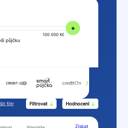
+
100 000 Kč
pší půjčku
›
it filtr
Filtrovat
Hodnocení
Po insolvenci
V hotovosti
ano
ano
Získat
elnost
Přeplatíte