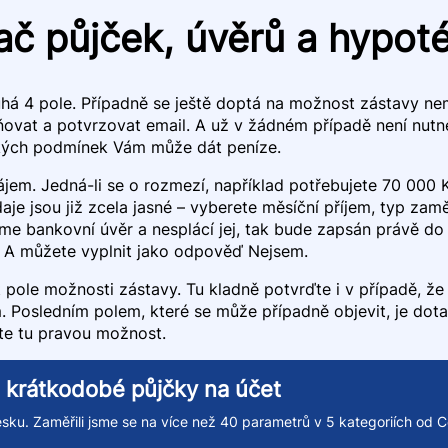
ač půjček, úvěrů a hypot
há 4 pole. Případně se ještě doptá na možnost zástavy nemov
ňovat a potvrzovat email. A už v žádném případě není nut
akých podmínek Vám může dát peníze.
zájem. Jedná-li se o rozmezí, například potřebujete 70 000 
je jsou již zcela jasné – vyberete měsíční příjem, typ zaměs
e bankovní úvěr a nesplácí jej, tak bude zapsán právě do t
á. A můžete vyplnit jako odpověď Nejsem.
ole možnosti zástavy. Tu kladně potvrďte i v případě, že j
. Posledním polem, které se může případně objevit, je dot
te tu pravou možnost.
li krátkodobé půjčky na účet
sku. Zaměřili jsme se na více než 40 parametrů v 5 kategoriích od Ce