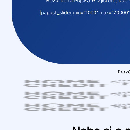
Bezúročná Půjčka ⏩ Zjistěte, kde 
[papuch_slider min=”1000″ max=”20000″ 
Prově