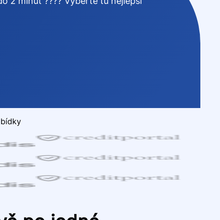
o 2 minut ???? Vyberte tu nejlepší
abídky