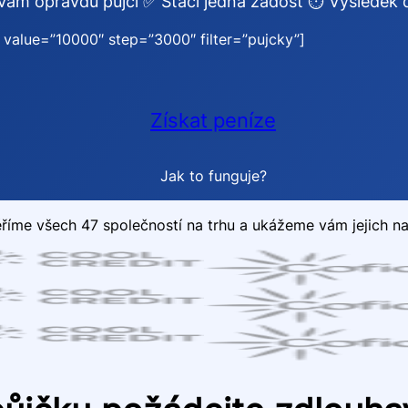
Vám opravdu půjčí ✅ Stačí jedna žádost ⏱️ Výsledek d
value=”10000″ step=”3000″ filter=”pujcky”]
Získat peníze
Jak to funguje?
říme všech 47 společností na trhu a ukážeme vám jejich n