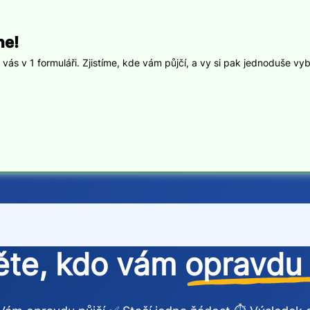
ne!
ás v 1 formuláři. Zjistíme, kde vám půjčí, a vy si pak jednoduše vyb
těte, kdo vám
opravdu 