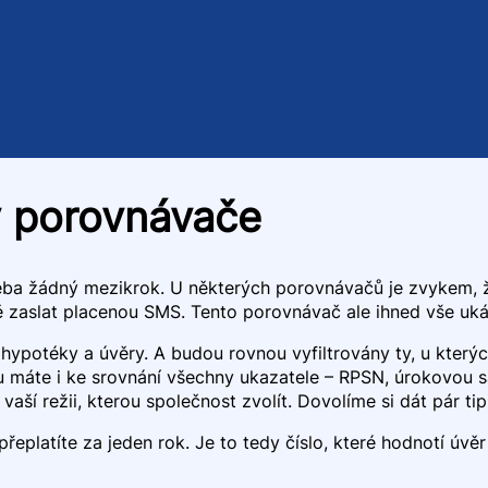
y porovnávače
řeba žádný mezikrok. U některých porovnávačů je zvykem, že
ě zaslat placenou SMS. Tento porovnávač ale ihned vše uká
ypotéky a úvěry. A budou rovnou vyfiltrovány ty, u který
 máte i ke srovnání všechny ukazatele – RPSN, úrokovou sa
vaší režii, kterou společnost zvolít. Dovolíme si dát pár tip
eplatíte za jeden rok. Je to tedy číslo, které hodnotí úvěr 