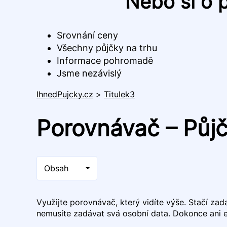
Nebo si o 
Srovnání ceny
Všechny půjčky na trhu
Informace pohromadě
Jsme nezávislý
IhnedPujcky.cz
>
Titulek3
Porovnávač – Půj
Obsah
Využijte porovnávač, který vidíte výše. Stačí za
nemusíte zadávat svá osobní data. Dokonce ani e-