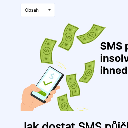
Obsah
Jak dostat SMS půjčk