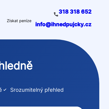
318 318 652
Získat peníze
info@ihnedpujcky.cz
ehledně
ě
Srozumitelný přehled