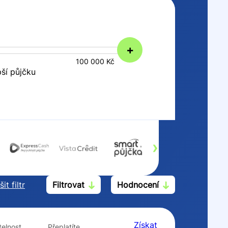
+
100 000 Kč
pší půjčku
›
it filtr
Filtrovat
Hodnocení
Po insolvenci
V hotovosti
ano
ano
Získat
elnost
Přeplatíte