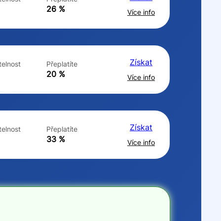
ne
ne
26 %
Více info
Získat
elnost
Přeplatíte
20 %
Více info
Získat
elnost
Přeplatíte
33 %
Více info