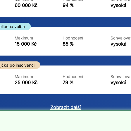
ne
ne
60 000 Kč
94 %
vysoká
blíbená volba
Maximum
Hodnocení
Schvalovat
15 000 Kč
85 %
vysoká
jčka po insolvenci
Maximum
Hodnocení
Schvalovat
25 000 Kč
79 %
vysoká
Zobrazit další