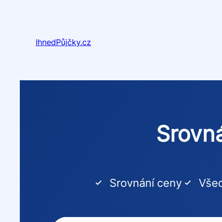
Přeskočit
na
obsah
IhnedPůjčky.cz
Srovná
Srovnání ceny
Všec