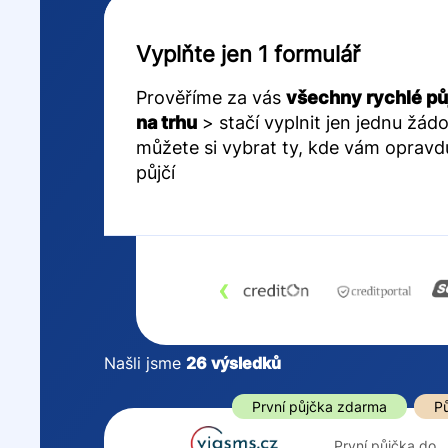
Vyplňte jen 1 formulář
Prověříme za vás
všechny rychlé pů
na trhu
> stačí vyplnit jen jednu žádo
můžete si vybrat ty, kde vám opravd
půjčí
‹
Našli jsme
26
výsledků
Cena
První půjčka z
První půjčka zdarma
Pů
Od
–
První půjčka do