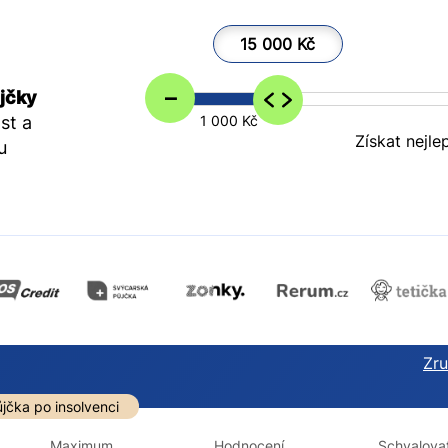
15 000 Kč
–
jčky
st a
1 000 Kč
Získat nejle
u
Zruš
darma
Ve zkušebce
V exekuci
jčka po insolvenci
ano
ano
Maximum
Hodnocení
Schvalovat