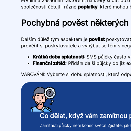
Prvním a zásadním faktorem, na který si dát pozo
společnosti účtují i různé
poplatky
, které mohou 
Pochybná pověst některých 
Dalším důležitým aspektem je
pověst
poskytovate
prověřit si poskytovatele a vyhýbat se těm s neg
Krátká doba splatnosti
: SMS půjčky často v
Finanční zátěž
: Přidání další půjčky do již e
VAROVÁNÍ: Vyberte si dobu splatnosti, která odp
Co dělat, když vám zamítnou 
Zamítnutí půjčky není konec světa! Zjistěte, ja