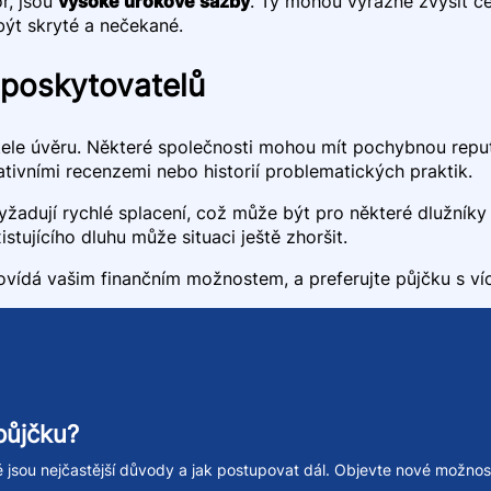
r, jsou
vysoké úrokové sazby
. Ty mohou výrazně zvýšit c
být skryté a nečekané.
poskytovatelů
le úvěru. Některé společnosti mohou mít pochybnou reputac
ativními recenzemi nebo historií problematických praktik.
yžadují rychlé splacení, což může být pro některé dlužníky
xistujícího dluhu může situaci ještě zhoršit.
ovídá vašim finančním možnostem, a preferujte půjčku s ví
půjčku?
ké jsou nejčastější důvody a jak postupovat dál. Objevte nové možnos