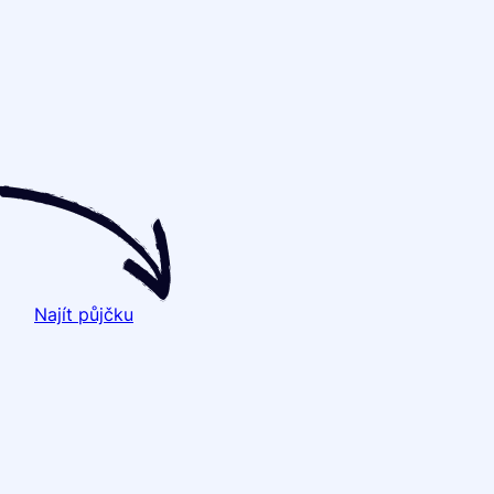
Najít půjčku