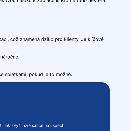
elkovou částku k zaplacení. Kromě toho některé
i, což znamená riziko pro klienty. Je klíčové
 náročné.
ce splátkami, pokud je to možné.
ti, jak zvýšit své šance na úspěch.