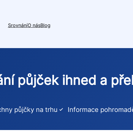
Srovnání
O nás
Blog
ní půjček ihned a př
hny půjčky na trhu
Informace pohromad