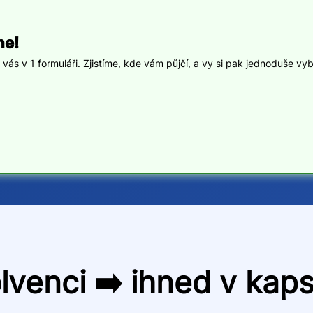
ne!
ás v 1 formuláři. Zjistíme, kde vám půjčí, a vy si pak jednoduše vyb
lvenci ➡️ ihned v kap