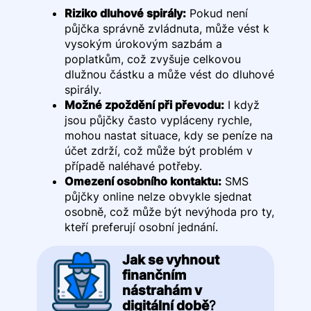
Riziko dluhové spirály:
Pokud není
půjčka správně zvládnuta, může vést k
vysokým úrokovým sazbám a
poplatkům, což zvyšuje celkovou
dlužnou částku a může vést do dluhové
spirály.
Možné zpoždění při převodu:
I když
jsou půjčky často vypláceny rychle,
mohou nastat situace, kdy se peníze na
účet zdrží, což může být problém v
případě naléhavé potřeby.
Omezení osobního kontaktu:
SMS
půjčky online nelze obvykle sjednat
osobně, což může být nevýhoda pro ty,
kteří preferují osobní jednání.
Jak se vyhnout
finančním
nástrahám v
digitální době
?