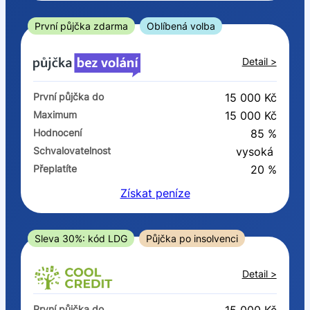
ano
ne
První půjčka zdarma
Oblíbená volba
V exekuci
Detail >
ano
První půjčka do
15 000 Kč
ne
Maximum
15 000 Kč
Hodnocení
85 %
Po insolvenci
Schvalovatelnost
vysoká
ano
Přeplatíte
20 %
ne
Získat
peníze
V hotovosti
ano
Sleva 30%: kód LDG
Půjčka po insolvenci
ne
Detail >
První půjčka do