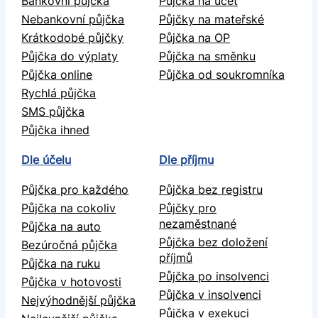
Bankovní půjčka
Půjčka na účet
Nebankovní půjčka
Půjčky na mateřské
Krátkodobé půjčky
Půjčka na OP
Půjčka do výplaty
Půjčka na směnku
Půjčka online
Půjčka od soukromníka
Rychlá půjčka
SMS půjčka
Půjčka ihned
Dle účelu
Dle příjmu
Půjčka pro každého
Půjčka bez registru
Půjčka na cokoliv
Půjčky pro
nezaměstnané
Půjčka na auto
Půjčka bez doložení
Bezúročná půjčka
příjmů
Půjčka na ruku
Půjčka po insolvenci
Půjčka v hotovosti
Půjčka v insolvenci
Nejvýhodnější půjčka
Půjčka v exekuci