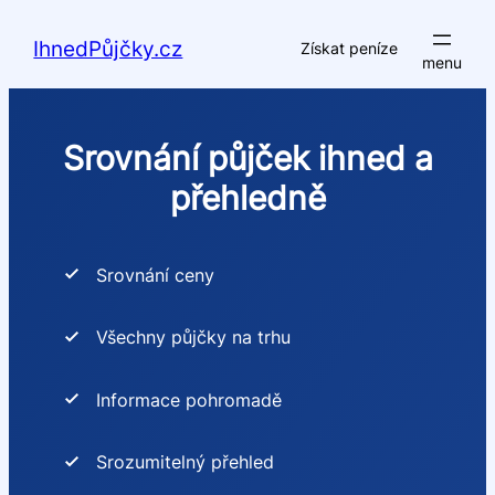
Přeskočit
na
IhnedPůjčky.cz
Získat peníze
obsah
Srovnání půjček ihned a
přehledně
Srovnání ceny
Všechny půjčky na trhu
Informace pohromadě
Srozumitelný přehled