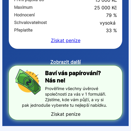
15 000 Kč
Maximum
25 000 Kč
Hodnocení
79 %
Schvalovatelnost
vysoká
Přeplatíte
33 %
Získat
peníze
Zobrazit další
Baví vás papírování?
Nás ne!
Prověříme všechny úvěrové
společnosti za vás v 1 formuláři.
Zjistíme, kde vám půjčí, a vy si
pak jednoduše vyberete tu nejlepší nabídku.
Získat peníze