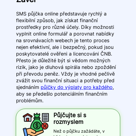
SMS půjčka online představuje rychlý a
flexibilní způsob, jak získat finanční
prostředky pro různé účely. Díky možnosti
vyplnit online formulář a porovnat nabídky
na srovnávacích webech je tento proces
nejen efektivní, ale i bezpečný, pokud jsou
poskytovatelé ověřeni a licencováni ČNB.
Přesto je důležité být si vědom možných
rizik, jako je dluhová spirála nebo zpoždění
při převodu peněz. Vždy je vhodné pečlivě
zvážit svou finanční situaci a potřeby před
sjednáním
půjčky do výplaty pro každého
,
aby se předešlo potenciálním finančním
problémům.
Půjčujte si s
rozmyslem
Než o půjčku zažádáte, v