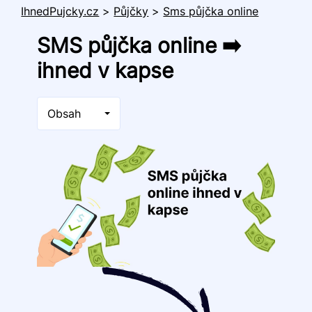
IhnedPujcky.cz
>
Půjčky
>
Sms půjčka online
SMS půjčka online ➡️
ihned v kapse
Obsah