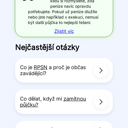
klidu si rozmyslete, zda
peníze navíc opravdu
potřebujete. Pokud už peníze dlužíte
nebo jste například v exekuci, nemusí
být další půjčka to nejlepší řešení.
Zjistit víc
Nejčastější otázky
Co je
RPSN
a proč je občas
zavádějící?
Co dělat, když mi
zamítnou
půjčku?