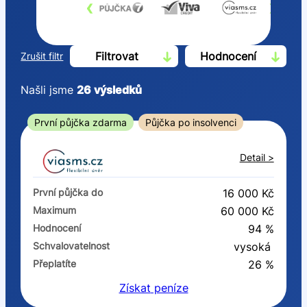
‹
›
Filtrovat
Hodnocení
Zrušit filtr
Našli jsme
26
výsledků
Cena
První půjčka zdarma
Půjčka po insolvenci
Od
Do
Detail >
První půjčka zdarma
První půjčka do
16 000 Kč
–
Maximum
60 000 Kč
Hodnocení
94 %
ano
Schvalovatelnost
vysoká
ne
Přeplatíte
26 %
Získat
peníze
Ve zkušebce