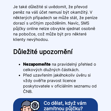
Je také důležité si uvědomit, že převod
peněz na váš účet nemusí být okamžitý. V
některých případech se může stát, že peníze
dorazí s určitým zpožděním. Navíc, SMS
půjčky online nelze obvykle sjednat osobně
na pobočce, což může být pro některé
klienty nevýhodou.
Důležité upozornění
Nezapomeňte
na pravidelný přehled o
celkových dlužných částkách.
Před uzavřením jakéhokoliv úvěru si
vždy ověřte pravost licence
poskytovatele v oficiálním seznamu od
ČNB.
Co dělat, když vám
zamítnou půjčku?