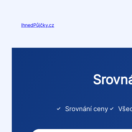
Přeskočit
na
obsah
IhnedPůjčky.cz
Srovná
Srovnání ceny
Všec