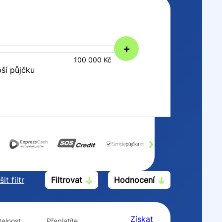
+
100 000 Kč
pší půjčku
›
it filtr
Filtrovat
Hodnocení
Po insolvenci
V hotovosti
ano
ano
Získat
elnost
Přeplatíte