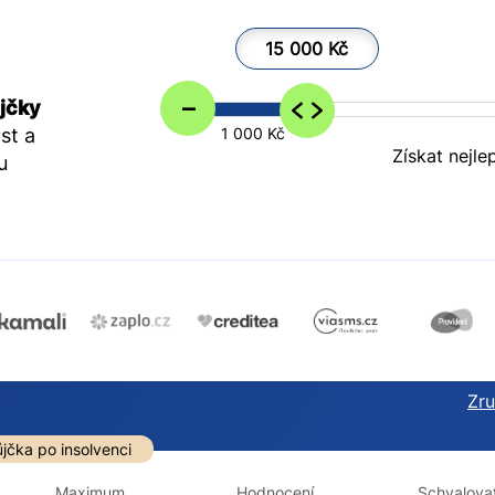
15 000 Kč
–
jčky
st a
1 000 Kč
Získat nejle
u
Zruš
darma
Ve zkušebce
V exekuci
jčka po insolvenci
ano
ano
Maximum
Hodnocení
Schvalovat