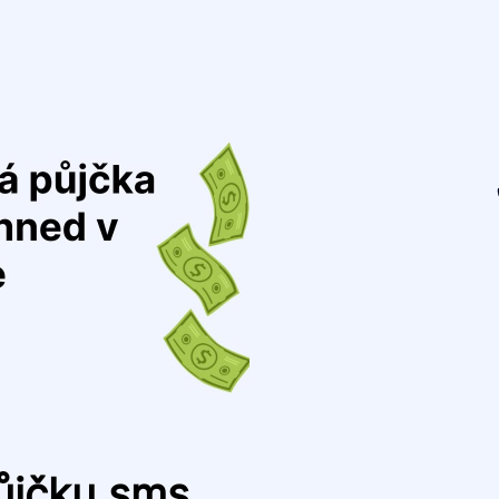
půjčku sms