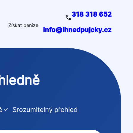
318 318 652
Získat peníze
info@ihnedpujcky.cz
ehledně
ě
Srozumitelný přehled