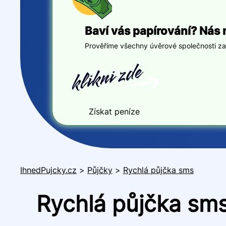
Baví vás papírování? Nás 
Prověříme všechny úvěrové společnosti za v
Získat peníze
IhnedPujcky.cz
>
Půjčky
>
Rychlá půjčka sms
Rychlá půjčka sms