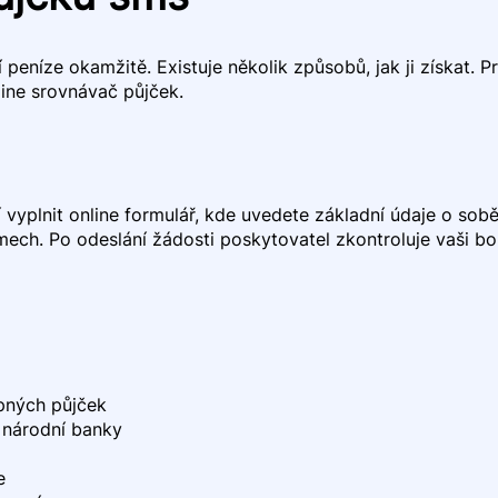
jí peníze okamžitě. Existuje několik způsobů, jak ji získat.
ine srovnávač půjček.
 vyplnit online formulář, kde uvedete základní údaje o sob
jmech. Po odeslání žádosti poskytovatel zkontroluje vaši bo
pných půjček
é národní banky
e