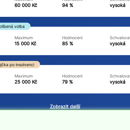
ne
ne
60 000 Kč
94 %
vysoká
blíbená volba
Maximum
Hodnocení
Schvalovat
15 000 Kč
85 %
vysoká
jčka po insolvenci
Maximum
Hodnocení
Schvalovat
25 000 Kč
79 %
vysoká
Zobrazit další