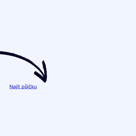
Najít půjčku