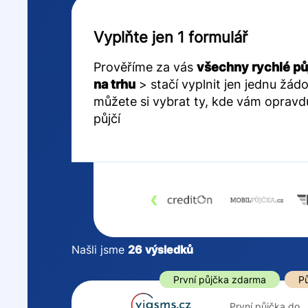
Vyplňte jen 1 formulář
Prověříme za vás
všechny rychlé pů
na trhu
> stačí vyplnit jen jednu žádo
můžete si vybrat ty, kde vám opravd
půjčí
‹
Našli jsme
26
výsledků
Cena
První půjčka z
První půjčka zdarma
Pů
Od
–
První půjčka do