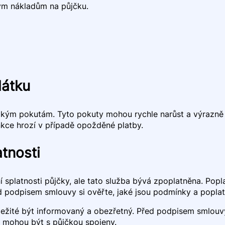
ým nákladům na půjčku.
látku
okým pokutám. Tyto pokuty mohou rychle narůst a výrazně z
ankce hrozí v případě opožděné platby.
tnosti
 splatnosti půjčky, ale tato služba bývá zpoplatněna. Popl
d podpisem smlouvy si ověřte, jaké jsou podmínky a poplatk
ležité být informovaný a obezřetný. Před podpisem smlouvy
 mohou být s půjčkou spojeny.