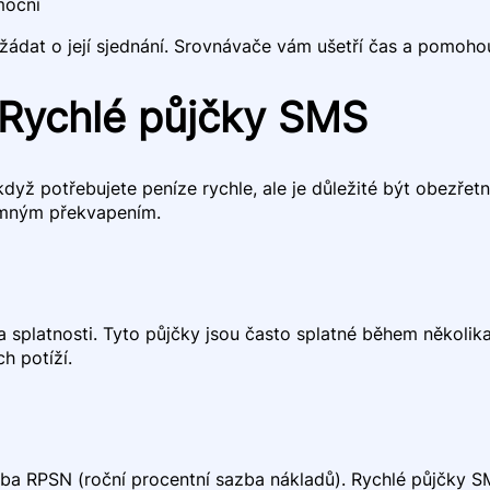
mocní
dat o její sjednání. Srovnávače vám ušetří čas a pomohou n
 Rychlé půjčky SMS
ž potřebujete peníze rychle, ale je důležité být obezřetný.
jemným překvapením.
 splatnosti. Tyto půjčky jsou často splatné během několika
h potíží.
zba RPSN (roční procentní sazba nákladů). Rychlé půjčky S