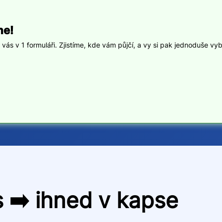
ne!
ás v 1 formuláři. Zjistíme, kde vám půjčí, a vy si pak jednoduše vyb
 ➡️ ihned v kapse