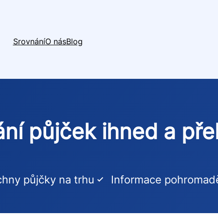
Srovnání
O nás
Blog
ní půjček ihned a př
hny půjčky na trhu
Informace pohromad