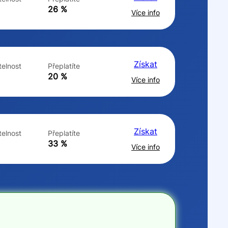
ne
ne
26 %
Více info
Získat
elnost
Přeplatíte
20 %
Více info
Získat
elnost
Přeplatíte
33 %
Více info