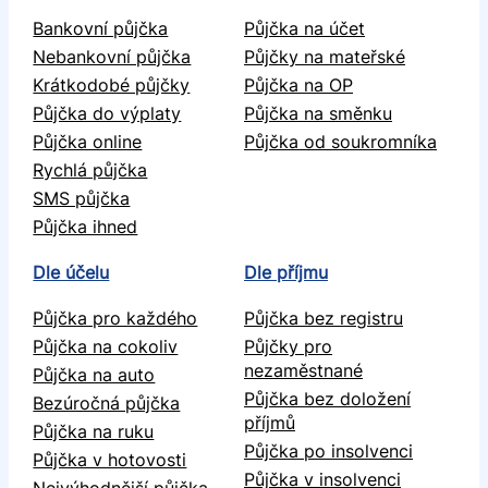
Bankovní půjčka
Půjčka na účet
Nebankovní půjčka
Půjčky na mateřské
Krátkodobé půjčky
Půjčka na OP
Půjčka do výplaty
Půjčka na směnku
Půjčka online
Půjčka od soukromníka
Rychlá půjčka
SMS půjčka
Půjčka ihned
Dle účelu
Dle příjmu
Půjčka pro každého
Půjčka bez registru
Půjčka na cokoliv
Půjčky pro
nezaměstnané
Půjčka na auto
Půjčka bez doložení
Bezúročná půjčka
příjmů
Půjčka na ruku
Půjčka po insolvenci
Půjčka v hotovosti
Půjčka v insolvenci