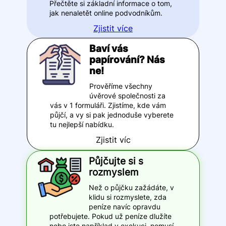
Přečtěte si základní informace o tom,
jak nenaletět online podvodníkům.
Zjistit více
Baví vás
papírování? Nás
ne!
Prověříme všechny
úvěrové společnosti za
vás v 1 formuláři. Zjistíme, kde vám
půjčí, a vy si pak jednoduše vyberete
tu nejlepší nabídku.
Zjistit víc
Půjčujte si s
rozmyslem
Než o půjčku zažádáte, v
klidu si rozmyslete, zda
peníze navíc opravdu
potřebujete. Pokud už peníze dlužíte
nebo jste například v exekuci, nemusí