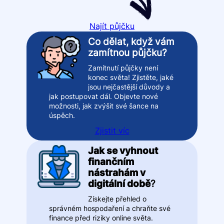
Najít půjčku
Co dělat, když vám
zamítnou půjčku?
Zamítnutí půjčky není
konec světa! Zjistěte, jaké
jsou nejčastější důvody a
jak postupovat dál. Objevte nové
možnosti, jak zvýšit své šance na
úspěch.
Zjistit víc
Jak se vyhnout
finančním
nástrahám v
digitální době
?
Získejte přehled o
správném hospodaření a chraňte své
finance před riziky online světa.