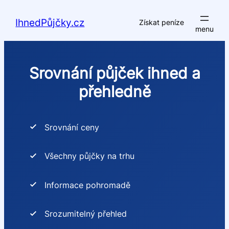
Přeskočit
na
IhnedPůjčky.cz
Získat peníze
obsah
Srovnání půjček ihned a
přehledně
Srovnání ceny
Všechny půjčky na trhu
Informace pohromadě
Srozumitelný přehled