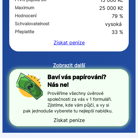
15 000 Kč
Maximum
25 000 Kč
Hodnocení
79 %
Schvalovatelnost
vysoká
Přeplatíte
33 %
Získat
peníze
Zobrazit další
Baví vás papírování?
Nás ne!
Prověříme všechny úvěrové
společnosti za vás v 1 formuláři.
Zjistíme, kde vám půjčí, a vy si
pak jednoduše vyberete tu nejlepší nabídku.
Získat peníze