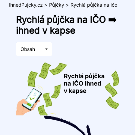
IhnedPujcky.cz
>
Půjčky
>
Rychlá půjčka na ičo
Rychlá půjčka na IČO ➡️
ihned v kapse
Obsah