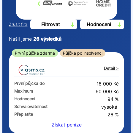
‹
›
Filtrovat
Hodnocení
Zrušit filtr
Našli jsme
26
výsledků
Cena
První půjčka zdarma
Půjčka po insolvenci
Od
Do
Detail >
První půjčka zdarma
První půjčka do
16 000 Kč
–
Maximum
60 000 Kč
Hodnocení
94 %
ano
Schvalovatelnost
vysoká
ne
Přeplatíte
26 %
Získat
peníze
Ve zkušebce