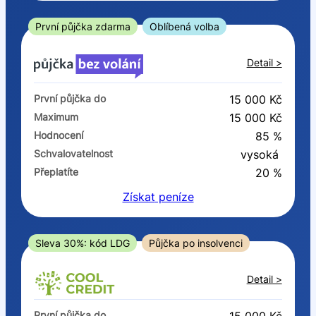
ano
ne
První půjčka zdarma
Oblíbená volba
V exekuci
Detail >
ano
První půjčka do
15 000 Kč
ne
Maximum
15 000 Kč
Hodnocení
85 %
Po insolvenci
Schvalovatelnost
vysoká
ano
Přeplatíte
20 %
ne
Získat
peníze
V hotovosti
ano
Sleva 30%: kód LDG
Půjčka po insolvenci
ne
Detail >
První půjčka do