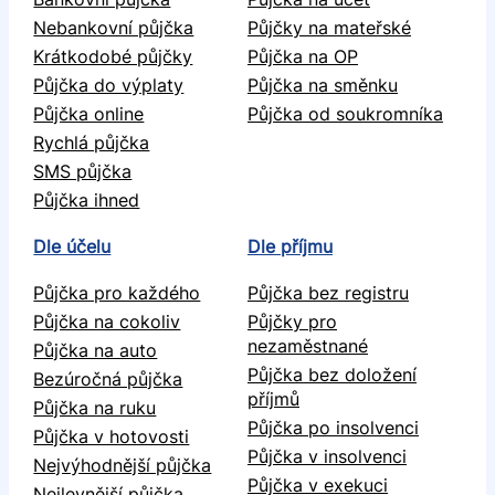
Nebankovní půjčka
Půjčky na mateřské
Krátkodobé půjčky
Půjčka na OP
Půjčka do výplaty
Půjčka na směnku
Půjčka online
Půjčka od soukromníka
Rychlá půjčka
SMS půjčka
Půjčka ihned
Dle účelu
Dle příjmu
Půjčka pro každého
Půjčka bez registru
Půjčka na cokoliv
Půjčky pro
nezaměstnané
Půjčka na auto
Půjčka bez doložení
Bezúročná půjčka
příjmů
Půjčka na ruku
Půjčka po insolvenci
Půjčka v hotovosti
Půjčka v insolvenci
Nejvýhodnější půjčka
Půjčka v exekuci
Nejlevnější půjčka