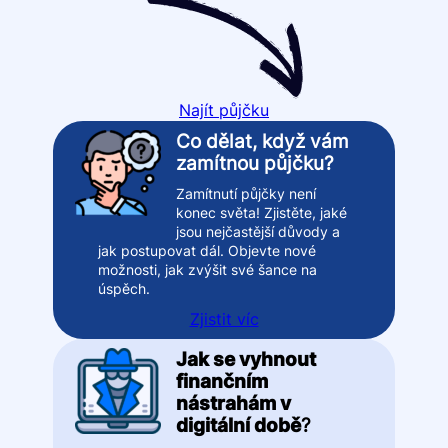
Najít půjčku
Co dělat, když vám
zamítnou půjčku?
Zamítnutí půjčky není
konec světa! Zjistěte, jaké
jsou nejčastější důvody a
jak postupovat dál. Objevte nové
možnosti, jak zvýšit své šance na
úspěch.
Zjistit víc
Jak se vyhnout
finančním
nástrahám v
digitální době
?