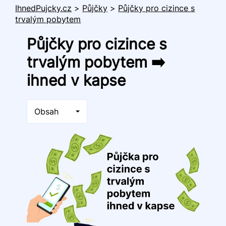
IhnedPujcky.cz
>
Půjčky
>
Půjčky pro cizince s
trvalým pobytem
Půjčky pro cizince s
trvalým pobytem ➡️
ihned v kapse
Obsah