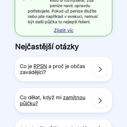
klidu si rozmyslete, zda
peníze navíc opravdu
potřebujete. Pokud už peníze dlužíte
nebo jste například v exekuci, nemusí
být další půjčka to nejlepší řešení.
Zjistit víc
Nejčastější otázky
Co je
RPSN
a proč je občas
zavádějící?
Co dělat, když mi
zamítnou
půjčku?