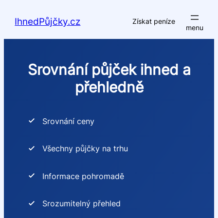
Přeskočit
na
IhnedPůjčky.cz
Získat peníze
obsah
Srovnání půjček ihned a
přehledně
Srovnání ceny
Všechny půjčky na trhu
Informace pohromadě
Srozumitelný přehled