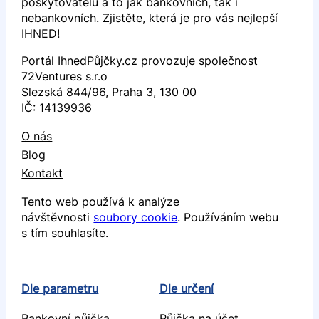
poskytovatelů a to jak bankovních, tak i
nebankovních. Zjistěte, která je pro vás nejlepší
IHNED!
Portál IhnedPůjčky.cz provozuje společnost
72Ventures s.r.o
Slezská 844/96, Praha 3, 130 00
IČ: 14139936
O nás
Blog
Kontakt
Tento web používá k analýze
návštěvnosti
soubory cookie
. Používáním webu
s tím souhlasíte.
Dle parametru
Dle určení
Bankovní půjčka
Půjčka na účet