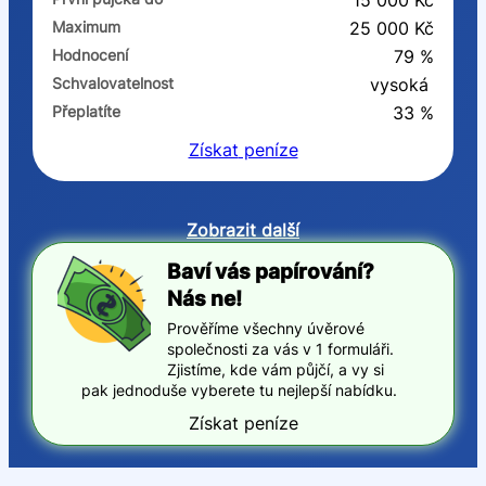
15 000 Kč
Maximum
25 000 Kč
Hodnocení
79 %
Schvalovatelnost
vysoká
Přeplatíte
33 %
Získat
peníze
Zobrazit další
Baví vás papírování?
Nás ne!
Prověříme všechny úvěrové
společnosti za vás v 1 formuláři.
Zjistíme, kde vám půjčí, a vy si
pak jednoduše vyberete tu nejlepší nabídku.
Získat peníze