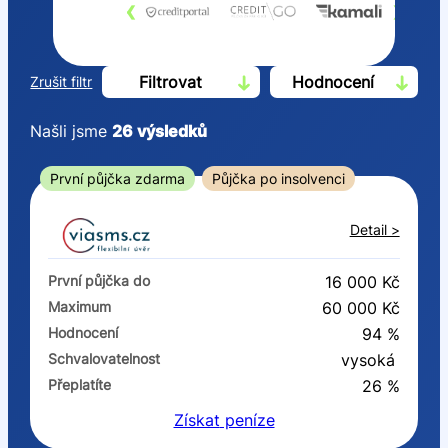
‹
›
Filtrovat
Hodnocení
Zrušit filtr
Našli jsme
26
výsledků
Cena
První půjčka zdarma
Půjčka po insolvenci
Od
Do
Detail >
První půjčka zdarma
První půjčka do
16 000 Kč
–
Maximum
60 000 Kč
Hodnocení
94 %
ano
Schvalovatelnost
vysoká
ne
Přeplatíte
26 %
Získat
peníze
Ve zkušebce