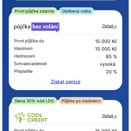
ano
ne
První půjčka zdarma
Oblíbená volba
V exekuci
Detail >
ano
První půjčka do
15 000 Kč
ne
Maximum
15 000 Kč
Hodnocení
85 %
Po insolvenci
Schvalovatelnost
vysoká
ano
Přeplatíte
20 %
ne
Získat
peníze
V hotovosti
ano
Sleva 30%: kód LDG
Půjčka po insolvenci
ne
Detail >
První půjčka do