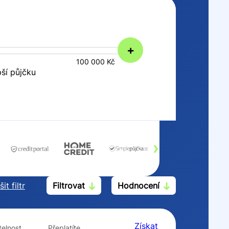
+
100 000 Kč
pší půjčku
›
it filtr
Filtrovat
Hodnocení
Po insolvenci
V hotovosti
ano
ano
Získat
elnost
Přeplatíte