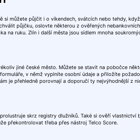
bě si můžete půjčit i o víkendech, svátcích nebo tehdy, k
chválit půjčku, oslovte některou z ověřených nebankovních 
a na ruku. Zlín i další města jsou sídlem mnoha soukromýc
rékoliv jiné české město. Můžete se stavit na pobočce někt
formuláře, v němž vyplníte osobní údaje a přiložíte požado
ám je přehledně porovnají a doporučí ty nejvýhodnější z ni
olustruje skrz registry dlužníků. Také si ověří vlastnictví
ůže překontrolovat třeba přes nástroj Telco Score.