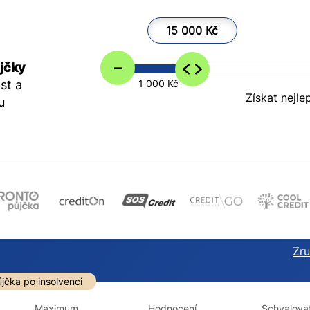
15 000 Kč
–
jčky
st a
1 000 Kč
Získat nejle
u
Zruš
darma
Ve zkušebce
V exekuci
jčka po insolvenci
ano
ano
Maximum
Hodnocení
Schvalovat