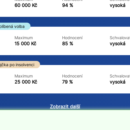
ne
ne
60 000 Kč
94 %
vysoká
blíbená volba
Maximum
Hodnocení
Schvalovat
15 000 Kč
85 %
vysoká
jčka po insolvenci
Maximum
Hodnocení
Schvalovat
25 000 Kč
79 %
vysoká
Zobrazit další