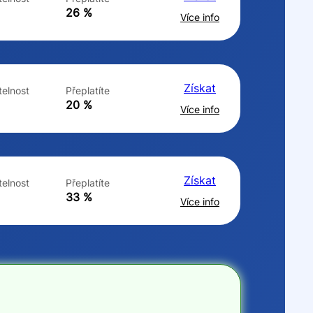
ne
ne
26 %
Více info
Získat
elnost
Přeplatíte
20 %
Více info
Získat
elnost
Přeplatíte
33 %
Více info