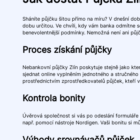
Sháníte půjčku šitou přímo na míru? V dnešní do
dobu určitou. Ve chvíli, kdy vám banka odmítne s
benevolentnější podmínky. Nemožná není ani půjčk
Proces získání půjčky
Nebankovní půjčky Zlín poskytuje stejně jako kte
sjednat online vyplněním jednotného a stručného 
prostřednictvím zprostředkovatelů půjček, kteří v
Kontrola bonity
Úvěrová společnost si vás po odeslání formuláře pr
např. pomocí nástroje Nordigen. Vaši bonitu si m
Výhody srovnávačů půjček