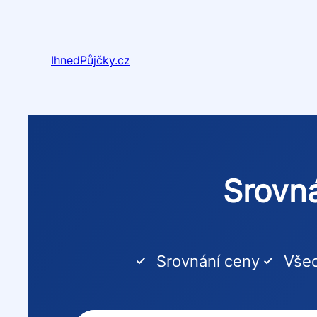
Přeskočit
na
obsah
IhnedPůjčky.cz
Srovná
Srovnání ceny
Všec