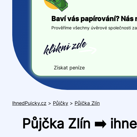
Baví vás papírování? Nás 
Prověříme všechny úvěrové společnosti za v
Získat peníze
IhnedPujcky.cz
>
Půjčky
>
Půjčka Zlín
Půjčka Zlín ➡️ ihn