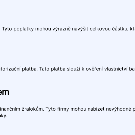
 Tyto poplatky mohou výrazně navýšit celkovou částku, kter
torizační platba. Tato platba slouží k ověření vlastnictví 
rem
te finančním žralokům. Tyto firmy mohou nabízet nevýhodné
nky.