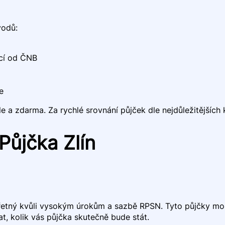
vodů:
ncí od ČNB
e
a zdarma. Za rychlé srovnání půjček dle nejdůležitějších kri
Půjčka Zlín
zřetný kvůli vysokým úrokům a sazbě RPSN. Tyto půjčky mo
at, kolik vás půjčka skutečně bude stát.