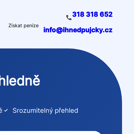
318 318 652
Získat peníze
info@ihnedpujcky.cz
ehledně
ě
Srozumitelný přehled