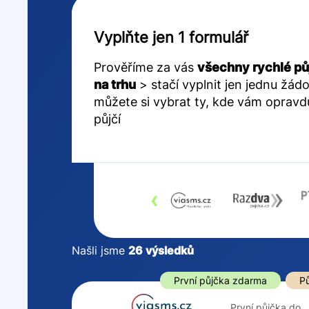
Vyplňte jen 1 formulář
Prověříme za vás
všechny rychlé pů
na trhu
> stačí vyplnit jen jednu žádo
můžete si vybrat ty, kde vám opravd
půjčí
‹
Našli jsme
26
výsledků
Cena
První půjčka z
První půjčka zdarma
Pů
Od
–
První půjčka do