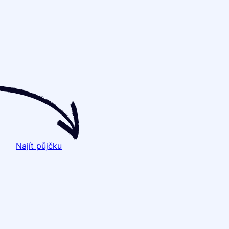
Najít půjčku