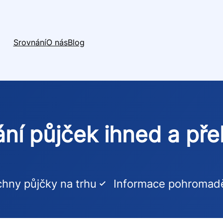
Srovnání
O nás
Blog
ní půjček ihned a př
hny půjčky na trhu
Informace pohromad