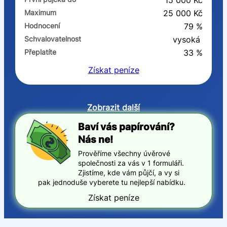
15 000 Kč
Maximum
25 000 Kč
Hodnocení
79 %
Schvalovatelnost
vysoká
Přeplatíte
33 %
Získat
peníze
Zobrazit další
Baví vás papírování?
Nás ne!
Prověříme všechny úvěrové
společnosti za vás v 1 formuláři.
Zjistíme, kde vám půjčí, a vy si
pak jednoduše vyberete tu nejlepší nabídku.
Získat peníze