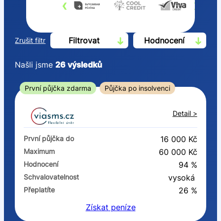
‹
›
Filtrovat
Hodnocení
Zrušit filtr
Našli jsme
26
výsledků
Cena
První půjčka zdarma
Půjčka po insolvenci
Od
Do
Detail >
První půjčka zdarma
První půjčka do
16 000 Kč
–
Maximum
60 000 Kč
Hodnocení
94 %
ano
Schvalovatelnost
vysoká
ne
Přeplatíte
26 %
Získat
peníze
Ve zkušebce