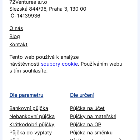
72Ventures s.r.o
Slezská 844/96, Praha 3, 130 00
IČ: 14139936
O nás
Blog
Kontakt
Tento web používá k analýze
návštěvnosti
soubory cookie
. Používáním webu
s tím souhlasíte.
Dle parametru
Dle určení
Bankovní půjčka
Půjčka na účet
Nebankovní půjčka
Půjčky na mateřské
Krátkodobé půjčky
Půjčka na OP
Půjčka do výplaty
Půjčka na směnku