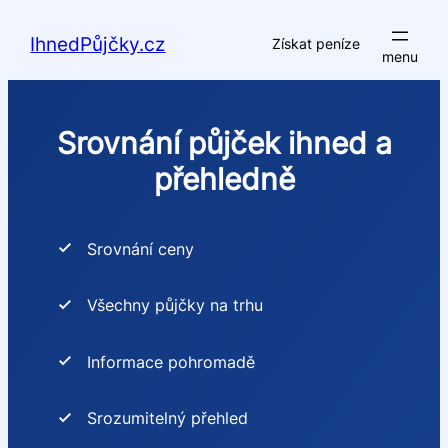
Přeskočit
na
IhnedPůjčky.cz
Získat peníze
obsah
Srovnání půjček ihned a
přehledně
Srovnání ceny
Všechny půjčky na trhu
Informace pohromadě
Srozumitelný přehled