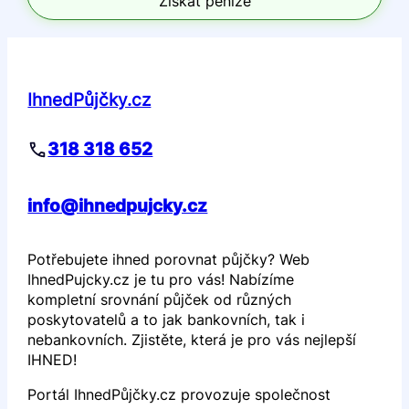
Získat peníze
IhnedPůjčky.cz
318 318 652
info@ihnedpujcky.cz
Potřebujete ihned porovnat půjčky? Web
IhnedPujcky.cz je tu pro vás! Nabízíme
kompletní srovnání půjček od různých
poskytovatelů a to jak bankovních, tak i
nebankovních. Zjistěte, která je pro vás nejlepší
IHNED!
Portál IhnedPůjčky.cz provozuje společnost