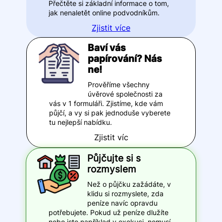
Přečtěte si základní informace o tom,
jak nenaletět online podvodníkům.
Zjistit více
Baví vás
papírování? Nás
ne!
Prověříme všechny
úvěrové společnosti za
vás v 1 formuláři. Zjistíme, kde vám
půjčí, a vy si pak jednoduše vyberete
tu nejlepší nabídku.
Zjistit víc
Půjčujte si s
rozmyslem
Než o půjčku zažádáte, v
klidu si rozmyslete, zda
peníze navíc opravdu
potřebujete. Pokud už peníze dlužíte
nebo jste například v exekuci, nemusí