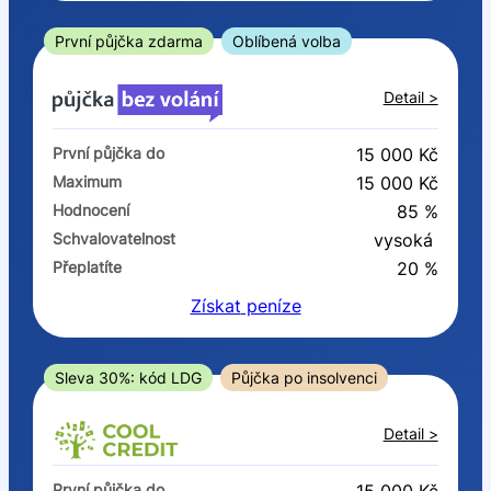
ano
ne
První půjčka zdarma
Oblíbená volba
V exekuci
Detail >
ano
První půjčka do
15 000 Kč
ne
Maximum
15 000 Kč
Hodnocení
85 %
Po insolvenci
Schvalovatelnost
vysoká
ano
Přeplatíte
20 %
ne
Získat
peníze
V hotovosti
ano
Sleva 30%: kód LDG
Půjčka po insolvenci
ne
Detail >
První půjčka do