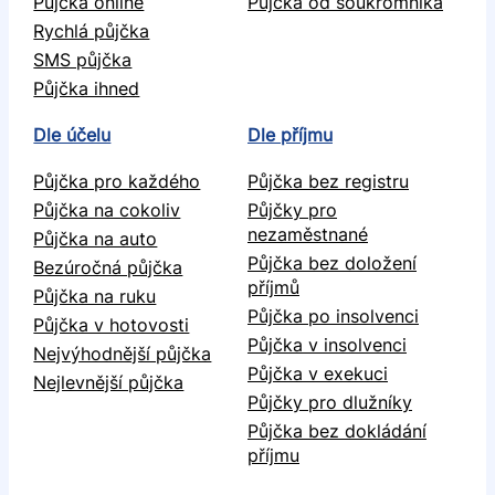
Půjčka online
Půjčka od soukromníka
Rychlá půjčka
SMS půjčka
Půjčka ihned
Dle účelu
Dle příjmu
Půjčka pro každého
Půjčka bez registru
Půjčka na cokoliv
Půjčky pro
nezaměstnané
Půjčka na auto
Půjčka bez doložení
Bezúročná půjčka
příjmů
Půjčka na ruku
Půjčka po insolvenci
Půjčka v hotovosti
Půjčka v insolvenci
Nejvýhodnější půjčka
Půjčka v exekuci
Nejlevnější půjčka
Půjčky pro dlužníky
Půjčka bez dokládání
příjmu