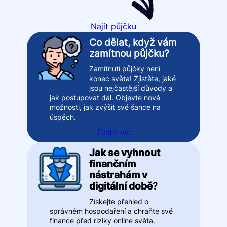
Najít půjčku
Co dělat, když vám
zamítnou půjčku?
Zamítnutí půjčky není
konec světa! Zjistěte, jaké
jsou nejčastější důvody a
jak postupovat dál. Objevte nové
možnosti, jak zvýšit své šance na
úspěch.
Zjistit víc
Jak se vyhnout
finančním
nástrahám v
digitální době
?
Získejte přehled o
správném hospodaření a chraňte své
finance před riziky online světa.