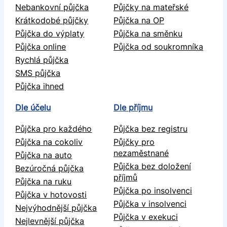
Nebankovní půjčka
Půjčky na mateřské
Krátkodobé půjčky
Půjčka na OP
Půjčka do výplaty
Půjčka na směnku
Půjčka online
Půjčka od soukromníka
Rychlá půjčka
SMS půjčka
Půjčka ihned
Dle účelu
Dle příjmu
Půjčka pro každého
Půjčka bez registru
Půjčka na cokoliv
Půjčky pro
nezaměstnané
Půjčka na auto
Půjčka bez doložení
Bezúročná půjčka
příjmů
Půjčka na ruku
Půjčka po insolvenci
Půjčka v hotovosti
Půjčka v insolvenci
Nejvýhodnější půjčka
Půjčka v exekuci
Nejlevnější půjčka