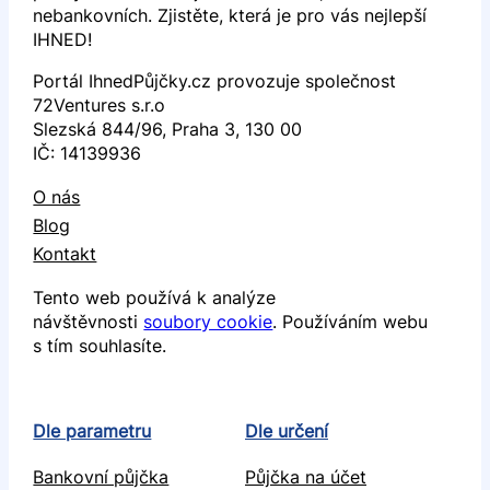
nebankovních. Zjistěte, která je pro vás nejlepší
IHNED!
Portál IhnedPůjčky.cz provozuje společnost
72Ventures s.r.o
Slezská 844/96, Praha 3, 130 00
IČ: 14139936
O nás
Blog
Kontakt
Tento web používá k analýze
návštěvnosti
soubory cookie
. Používáním webu
s tím souhlasíte.
Dle parametru
Dle určení
Bankovní půjčka
Půjčka na účet