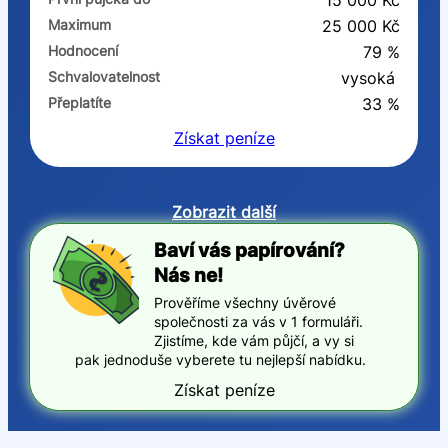
15 000 Kč
Maximum
25 000 Kč
Hodnocení
79 %
Schvalovatelnost
vysoká
Přeplatíte
33 %
Získat
peníze
Zobrazit další
Baví vás papírování?
Nás ne!
Prověříme všechny úvěrové
společnosti za vás v 1 formuláři.
Zjistíme, kde vám půjčí, a vy si
pak jednoduše vyberete tu nejlepší nabídku.
Získat peníze