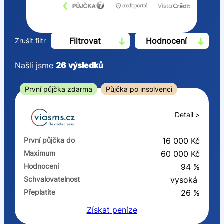
‹
›
Filtrovat
Hodnocení
Zrušit filtr
Našli jsme
26
výsledků
Cena
První půjčka zdarma
Půjčka po insolvenci
Od
Do
Detail >
První půjčka zdarma
První půjčka do
16 000 Kč
–
Maximum
60 000 Kč
Hodnocení
94 %
ano
Schvalovatelnost
vysoká
ne
Přeplatíte
26 %
Získat
peníze
Ve zkušebce