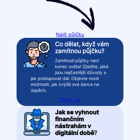
Najít půjčku
Co dělat, když vám
zamítnou půjčku?
Zamítnutí půjčky není
konec světa! Zjistěte, jaké
jsou nejčastější důvody a
jak postupovat dál. Objevte nové
možnosti, jak zvýšit své šance na
úspěch.
Zjistit víc
Jak se vyhnout
finančním
nástrahám v
digitální době
?