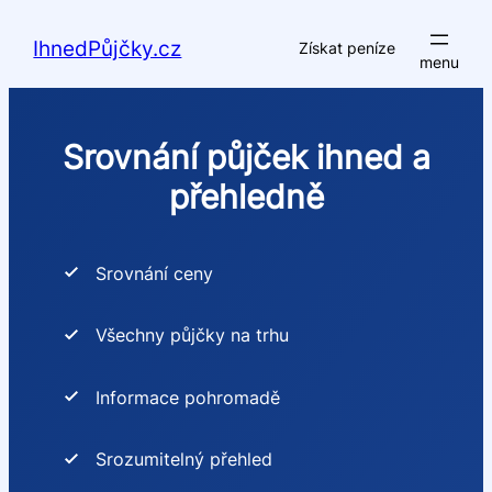
Přeskočit
na
IhnedPůjčky.cz
Získat peníze
obsah
Srovnání půjček ihned a
přehledně
Srovnání ceny
Všechny půjčky na trhu
Informace pohromadě
Srozumitelný přehled