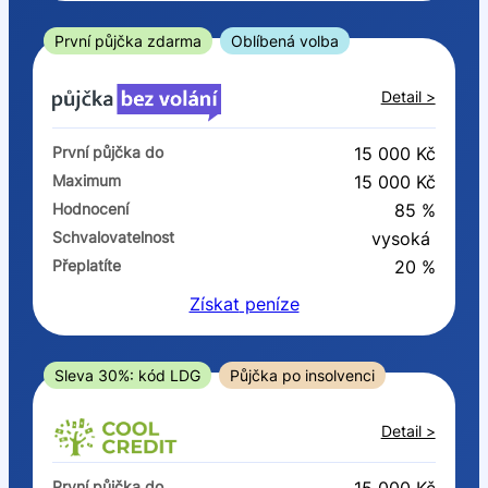
ano
ne
První půjčka zdarma
Oblíbená volba
V exekuci
Detail >
ano
První půjčka do
15 000 Kč
ne
Maximum
15 000 Kč
Hodnocení
85 %
Po insolvenci
Schvalovatelnost
vysoká
ano
Přeplatíte
20 %
ne
Získat
peníze
V hotovosti
ano
Sleva 30%: kód LDG
Půjčka po insolvenci
ne
Detail >
První půjčka do