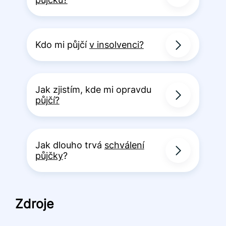
Kdo mi půjčí
v insolvenci?
Jak zjistím, kde mi opravdu
půjčí?
Jak dlouho trvá
schválení
půjčky
?
Zdroje