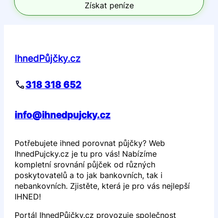
Získat peníze
IhnedPůjčky.cz
318 318 652
info@ihnedpujcky.cz
Potřebujete ihned porovnat půjčky? Web
IhnedPujcky.cz je tu pro vás! Nabízíme
kompletní srovnání půjček od různých
poskytovatelů a to jak bankovních, tak i
nebankovních. Zjistěte, která je pro vás nejlepší
IHNED!
Portál IhnedPůjčky.cz provozuje společnost