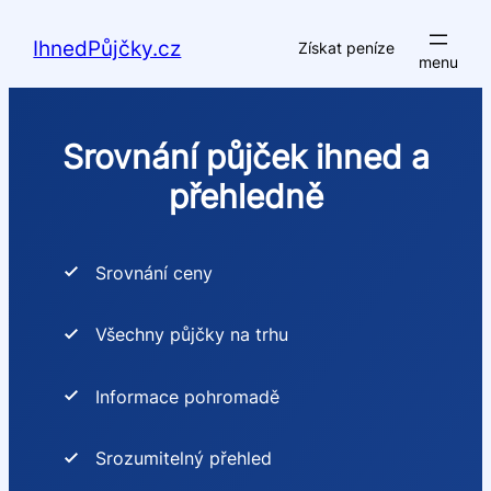
Přeskočit
na
IhnedPůjčky.cz
Získat peníze
obsah
Srovnání půjček ihned a
přehledně
Srovnání ceny
Všechny půjčky na trhu
Informace pohromadě
Srozumitelný přehled