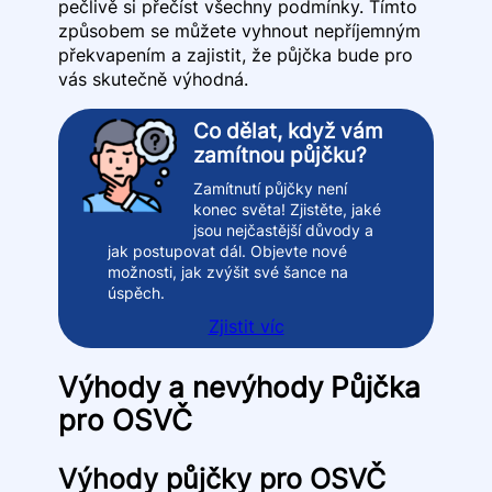
pečlivě si přečíst všechny podmínky. Tímto
způsobem se můžete vyhnout nepříjemným
překvapením a zajistit, že půjčka bude pro
vás skutečně výhodná.
Co dělat, když vám
zamítnou půjčku?
Zamítnutí půjčky není
konec světa! Zjistěte, jaké
jsou nejčastější důvody a
jak postupovat dál. Objevte nové
možnosti, jak zvýšit své šance na
úspěch.
Zjistit víc
Výhody a nevýhody Půjčka
pro OSVČ
Výhody půjčky pro OSVČ