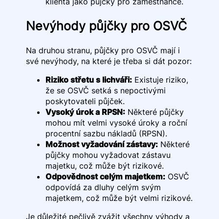
klienta jako půjčky pro zaměstnance.
Nevýhody půjčky pro OSVČ
Na druhou stranu, půjčky pro OSVČ mají i
své nevýhody, na které je třeba si dát pozor:
Riziko střetu s lichváři:
Existuje riziko,
že se OSVČ setká s nepoctivými
poskytovateli půjček.
Vysoký úrok a RPSN:
Některé půjčky
mohou mít velmi vysoké úroky a roční
procentní sazbu nákladů (RPSN).
Možnost vyžadování zástavy:
Některé
půjčky mohou vyžadovat zástavu
majetku, což může být rizikové.
Odpovědnost celým majetkem:
OSVČ
odpovídá za dluhy celým svým
majetkem, což může být velmi rizikové.
Je důležité pečlivě zvážit všechny výhody a