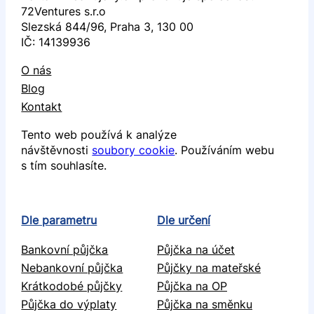
72Ventures s.r.o
Slezská 844/96, Praha 3, 130 00
IČ: 14139936
O nás
Blog
Kontakt
Tento web používá k analýze
návštěvnosti
soubory cookie
. Používáním webu
s tím souhlasíte.
Dle parametru
Dle určení
Bankovní půjčka
Půjčka na účet
Nebankovní půjčka
Půjčky na mateřské
Krátkodobé půjčky
Půjčka na OP
Půjčka do výplaty
Půjčka na směnku