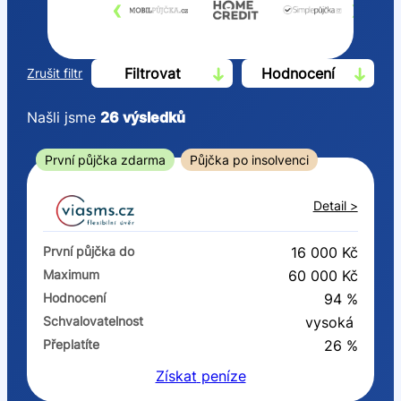
‹
›
Filtrovat
Hodnocení
Zrušit filtr
Našli jsme
26
výsledků
Cena
První půjčka zdarma
Půjčka po insolvenci
Od
Do
Detail >
První půjčka zdarma
První půjčka do
16 000 Kč
–
Maximum
60 000 Kč
Hodnocení
94 %
ano
Schvalovatelnost
vysoká
ne
Přeplatíte
26 %
Získat
peníze
Ve zkušebce