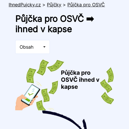
IhnedPujcky.cz
>
Půjčky
>
Půjčka pro OSVČ
Půjčka pro OSVČ ➡️
ihned v kapse
Obsah