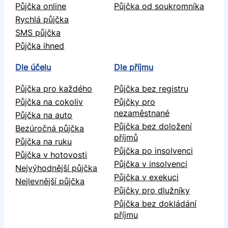
Půjčka online
Půjčka od soukromníka
Rychlá půjčka
SMS půjčka
Půjčka ihned
Dle účelu
Dle příjmu
Půjčka pro každého
Půjčka bez registru
Půjčka na cokoliv
Půjčky pro
nezaměstnané
Půjčka na auto
Půjčka bez doložení
Bezúročná půjčka
příjmů
Půjčka na ruku
Půjčka po insolvenci
Půjčka v hotovosti
Půjčka v insolvenci
Nejvýhodnější půjčka
Půjčka v exekuci
Nejlevnější půjčka
Půjčky pro dlužníky
Půjčka bez dokládání
příjmu