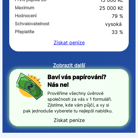
15 000 Kč
Maximum
25 000 Kč
Hodnocení
79 %
Schvalovatelnost
vysoká
Přeplatíte
33 %
Získat
peníze
Zobrazit další
Baví vás papírování?
Nás ne!
Prověříme všechny úvěrové
společnosti za vás v 1 formuláři.
Zjistíme, kde vám půjčí, a vy si
pak jednoduše vyberete tu nejlepší nabídku.
Získat peníze