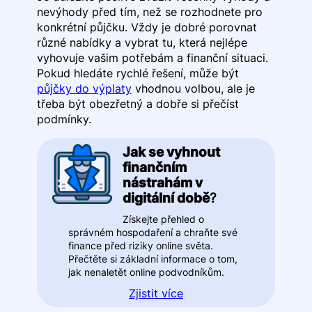
nevýhody před tím, než se rozhodnete pro
konkrétní půjčku. Vždy je dobré porovnat
různé nabídky a vybrat tu, která nejlépe
vyhovuje vašim potřebám a finanční situaci.
Pokud hledáte rychlé řešení, může být
půjčky do výplaty
vhodnou volbou, ale je
třeba být obezřetný a dobře si přečíst
podmínky.
Jak se vyhnout
finančním
nástrahám v
digitální době
?
Získejte přehled o
správném hospodaření a chraňte své
finance před riziky online světa.
Přečtěte si základní informace o tom,
jak nenaletět online podvodníkům.
Zjistit více