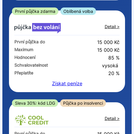
ano
ne
První půjčka zdarma
Oblíbená volba
V exekuci
Detail >
ano
První půjčka do
15 000 Kč
ne
Maximum
15 000 Kč
Hodnocení
85 %
Po insolvenci
Schvalovatelnost
vysoká
ano
Přeplatíte
20 %
ne
Získat
peníze
V hotovosti
ano
Sleva 30%: kód LDG
Půjčka po insolvenci
ne
Detail >
První půjčka do