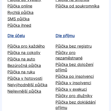
Půjčka online
Půjčka od soukromníka
Rychlá půjčka
SMS půjčka
Půjčka ihned
Dle účelu
Dle příjmu
Půjčka pro každého
Půjčka bez registru
Půjčka na cokoliv
Půjčky pro
nezaměstnané
Půjčka na auto
Půjčka bez doložení
Bezúročná půjčka
příjmů
Půjčka na ruku
Půjčka po insolvenci
Půjčka v hotovosti
Půjčka v insolvenci
Nejvýhodnější půjčka
Půjčka v exekuci
Nejlevnější půjčka
Půjčky pro dlužníky
Půjčka bez dokládání
příjmu