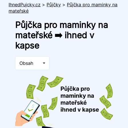
IhnedPujcky.cz
>
Půjčky
>
Půjčka pro maminky na
mateřské
Půjčka pro maminky na
mateřské ➡️ ihned v
kapse
Obsah