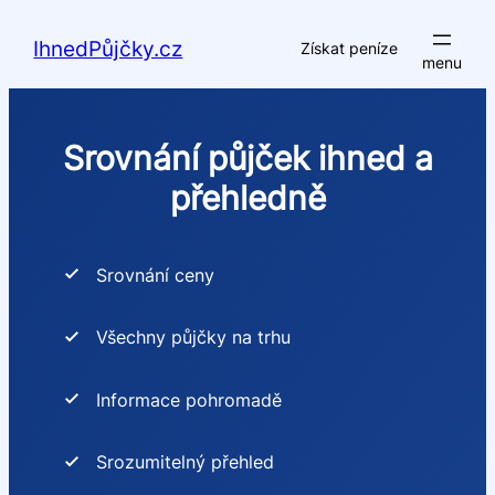
Přeskočit
na
IhnedPůjčky.cz
Získat peníze
obsah
Srovnání půjček ihned a
přehledně
Srovnání ceny
Všechny půjčky na trhu
Informace pohromadě
Srozumitelný přehled