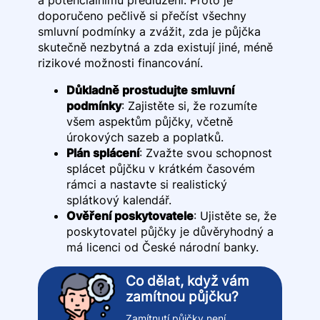
a potenciálnímu předlužení. Proto je
doporučeno pečlivě si přečíst všechny
smluvní podmínky a zvážit, zda je půjčka
skutečně nezbytná a zda existují jiné, méně
rizikové možnosti financování.
Důkladně prostudujte smluvní
podmínky
: Zajistěte si, že rozumíte
všem aspektům půjčky, včetně
úrokových sazeb a poplatků.
Plán splácení
: Zvažte svou schopnost
splácet půjčku v krátkém časovém
rámci a nastavte si realistický
splátkový kalendář.
Ověření poskytovatele
: Ujistěte se, že
poskytovatel půjčky je důvěryhodný a
má licenci od České národní banky.
Co dělat, když vám
zamítnou půjčku?
Zamítnutí půjčky není