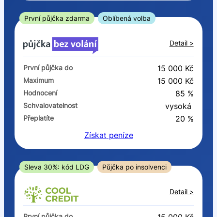
ano
ne
První půjčka zdarma
Oblíbená volba
V exekuci
Detail >
ano
První půjčka do
15 000 Kč
ne
Maximum
15 000 Kč
Hodnocení
85 %
Po insolvenci
Schvalovatelnost
vysoká
ano
Přeplatíte
20 %
ne
Získat
peníze
V hotovosti
ano
Sleva 30%: kód LDG
Půjčka po insolvenci
ne
Detail >
První půjčka do