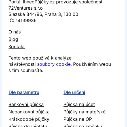
Portál IhnedPůjčky.cz provozuje společnost
72Ventures s.r.o
Slezská 844/96, Praha 3, 130 00
IČ: 14139936
O nás
Blog
Kontakt
Tento web používá k analýze
návštěvnosti
soubory cookie
. Používáním webu
s tím souhlasíte.
Dle parametru
Dle určení
Bankovní půjčka
Půjčka na účet
Nebankovní půjčka
Půjčky na mateřské
Krátkodobé půjčky
Půjčka na OP
Půjčka do výplaty
Půjčka na směnku