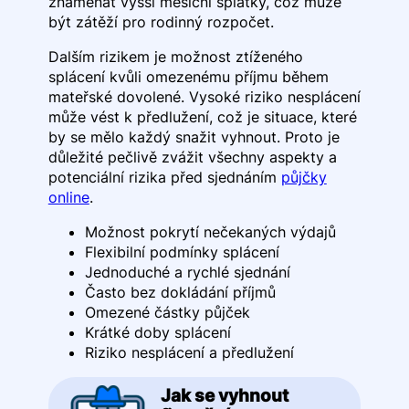
znamenat vyšší měsíční splátky, což může
být zátěží pro rodinný rozpočet.
Dalším rizikem je možnost ztíženého
splácení kvůli omezenému příjmu během
mateřské dovolené. Vysoké riziko nesplácení
může vést k předlužení, což je situace, které
by se mělo každý snažit vyhnout. Proto je
důležité pečlivě zvážit všechny aspekty a
potenciální rizika před sjednáním
půjčky
online
.
Možnost pokrytí nečekaných výdajů
Flexibilní podmínky splácení
Jednoduché a rychlé sjednání
Často bez dokládání příjmů
Omezené částky půjček
Krátké doby splácení
Riziko nesplácení a předlužení
Jak se vyhnout