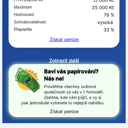
15 000 Kč
Maximum
25 000 Kč
Hodnocení
79 %
Schvalovatelnost
vysoká
Přeplatíte
33 %
Získat
peníze
Zobrazit další
Baví vás papírování?
Nás ne!
Prověříme všechny úvěrové
společnosti za vás v 1 formuláři.
Zjistíme, kde vám půjčí, a vy si
pak jednoduše vyberete tu nejlepší nabídku.
Získat peníze