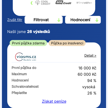
‹
›
Filtrovat
Hodnocení
Zrušit filtr
Našli jsme
26
výsledků
Cena
První půjčka zdarma
Půjčka po insolvenci
Od
Do
Detail >
První půjčka zdarma
První půjčka do
16 000 Kč
–
Maximum
60 000 Kč
Hodnocení
94 %
ano
Schvalovatelnost
vysoká
ne
Přeplatíte
26 %
Získat
peníze
Ve zkušebce