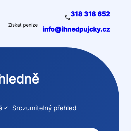
318 318 652
Získat peníze
info@ihnedpujcky.cz
ehledně
ě
Srozumitelný přehled