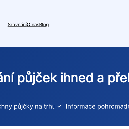
Srovnání
O nás
Blog
ní půjček ihned a př
hny půjčky na trhu
Informace pohromad