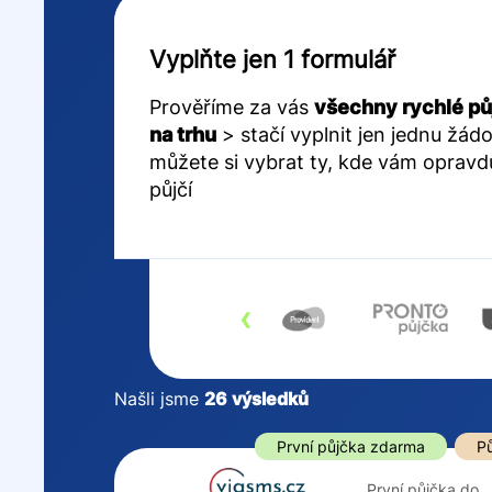
Vyplňte jen 1 formulář
Prověříme za vás
všechny rychlé pů
na trhu
> stačí vyplnit jen jednu žádo
můžete si vybrat ty, kde vám opravd
půjčí
‹
Našli jsme
26
výsledků
Cena
První půjčka z
První půjčka zdarma
Pů
Od
–
První půjčka do