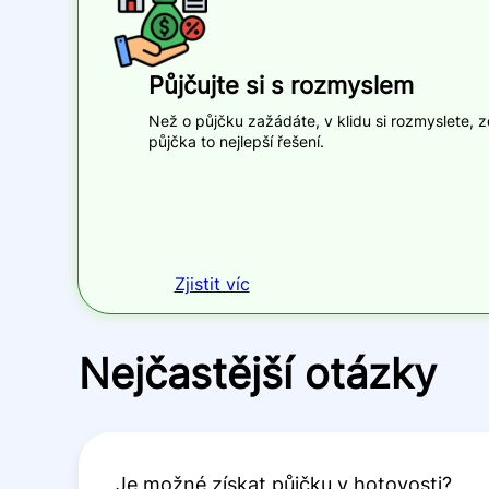
Půjčujte si s rozmyslem
Než o půjčku zažádáte, v klidu si rozmyslete, 
půjčka to nejlepší řešení.
Zjistit víc
Nejčastější otázky
Je možné získat půjčku
v hotovosti?