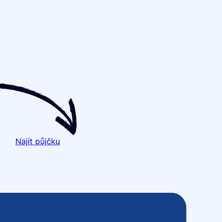
Najít půjčku