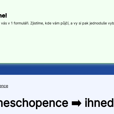
ne!
ás v 1 formuláři. Zjistíme, kde vám půjčí, a vy si pak jednoduše vyb
pence
a neschopence ➡️ ihne