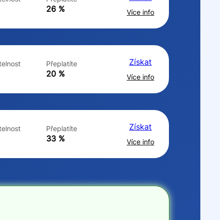
ne
ne
26 %
Více info
Získat
elnost
Přeplatíte
20 %
Více info
Získat
elnost
Přeplatíte
33 %
Více info