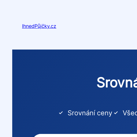
Přeskočit
na
obsah
IhnedPůjčky.cz
Srovná
Srovnání ceny
Všec