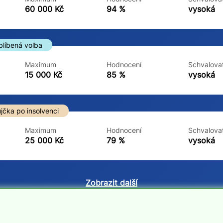
ne
ne
60 000 Kč
94 %
vysoká
blíbená volba
Maximum
Hodnocení
Schvalovat
15 000 Kč
85 %
vysoká
jčka po insolvenci
Maximum
Hodnocení
Schvalovat
25 000 Kč
79 %
vysoká
Zobrazit další