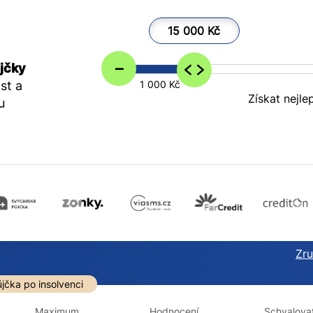
15 000 Kč
–
jčky
st a
1 000 Kč
Získat nejle
u
Zruš
darma
Ve zkušebce
V exekuci
jčka po insolvenci
ano
ano
Maximum
Hodnocení
Schvalovat