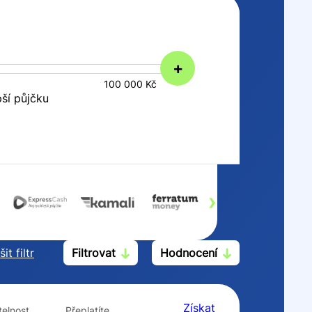
+
100 000 Kč
pší půjčku
›
it filtr
Filtrovat
Hodnocení
Po insolvenci
V hotovosti
ano
ano
Získat
elnost
Přeplatíte