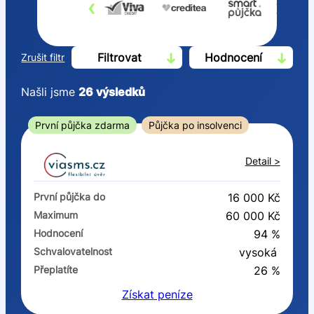
‹
›
Filtrovat
Hodnocení
Zrušit filtr
Našli jsme
26
výsledků
Cena
První půjčka zdarma
Půjčka po insolvenci
Od
Do
Detail >
První půjčka zdarma
První půjčka do
16 000 Kč
–
Maximum
60 000 Kč
Hodnocení
94 %
ano
Schvalovatelnost
vysoká
ne
Přeplatíte
26 %
Získat
peníze
Ve zkušebce