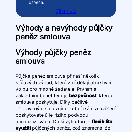
úspěch.
Zjistit víc
Výhody a nevýhody půjčky
peněz smlouva
Výhody půjčky peněz
smlouva
Půjčka peněz smlouva přináší několik
klíčových výhod, které z ní dělají atraktivní
volbu pro mnohé žadatele. Prvním a
základním benefitem je
bezpečnost
, kterou
smlouva poskytuje. Díky pečlivě
připraveným smluvním podmínkám a ověření
poskytovatelů je riziko podvodu
minimalizováno. Další výhodou je
flexibilita
využití
půjčených peněz, což znamená, že