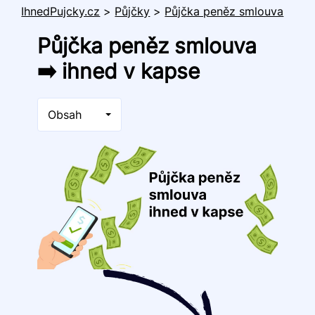
IhnedPujcky.cz
>
Půjčky
>
Půjčka peněz smlouva
Půjčka peněz smlouva
➡️ ihned v kapse
Obsah