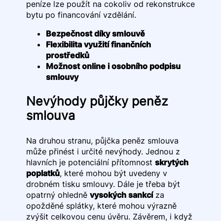
peníze lze použít na cokoliv od rekonstrukce
bytu po financování vzdělání.
Bezpečnost díky smlouvě
Flexibilita využití finančních
prostředků
Možnost online i osobního podpisu
smlouvy
Nevýhody půjčky peněz
smlouva
Na druhou stranu, půjčka peněz smlouva
může přinést i určité nevýhody. Jednou z
hlavních je potenciální přítomnost
skrytých
poplatků
, které mohou být uvedeny v
drobném tisku smlouvy. Dále je třeba být
opatrný ohledně
vysokých sankcí
za
opožděné splátky, které mohou výrazně
zvýšit celkovou cenu úvěru. Závěrem, i když