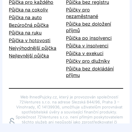
Půjčka pro každého
Půjčka bez registru
Půjčka na cokoliv
Půjčky pro
nezaměstnané
Půjčka na auto
Půjčka bez doložení
Bezúročná půjčka
příjmů
Půjčka na ruku
Půjčka po insolvenci
Půjčka v hotovosti
Půjčka v insolvenci
Nejvýhodnější půjčka
Půjčka v exekuci
Nejlevnější půjčka
Půjčky pro dlužníky
Půjčka bez dokládání
příjmu
Web IhnedPujcky.cz, který je provozován společností
72Ventures s.r.o. na adrese Slezská 844/96, Praha 3 –
Vinohrady, IČ 14139936, umožňuje uživatelům porovnávat
spotřebitelské úvěry a související finanční produkty.
Společnost 72Ventures s.r.o. není přímým poskytovatelem
§
těchto služeb ani nepůsobí jako zprostředkovatel či
poradce dle §85 odst. 1 zákona č. 257/2016 Sb., o