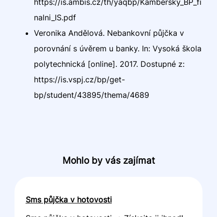
https://is.ambis.cz/th/yaqbp/Kambersky_BP_fi
nalni_IS.pdf
Veronika Andělová. Nebankovní půjčka v
porovnání s úvěrem u banky. In: Vysoká škola
polytechnická [online]. 2017. Dostupné z:
https://is.vspj.cz/bp/get-
bp/student/43895/thema/4689
Mohlo by vás zajímat
Sms půjčka v hotovosti