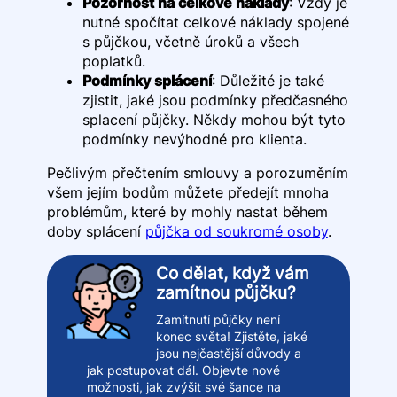
Pozornost na celkové náklady
: Vždy je
nutné spočítat celkové náklady spojené
s půjčkou, včetně úroků a všech
poplatků.
Podmínky splácení
: Důležité je také
zjistit, jaké jsou podmínky předčasného
splacení půjčky. Někdy mohou být tyto
podmínky nevýhodné pro klienta.
Pečlivým přečtením smlouvy a porozuměním
všem jejím bodům můžete předejít mnoha
problémům, které by mohly nastat během
doby splácení
půjčka od soukromé osoby
.
Co dělat, když vám
zamítnou půjčku?
Zamítnutí půjčky není
konec světa! Zjistěte, jaké
jsou nejčastější důvody a
jak postupovat dál. Objevte nové
možnosti, jak zvýšit své šance na