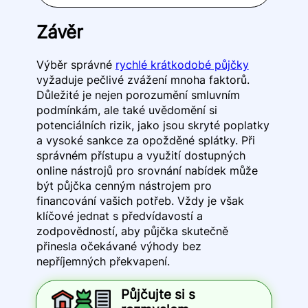
Závěr
Výběr správné
rychlé krátkodobé půjčky
vyžaduje pečlivé zvážení mnoha faktorů.
Důležité je nejen porozumění smluvním
podmínkám, ale také uvědomění si
potenciálních rizik, jako jsou skryté poplatky
a vysoké sankce za opožděné splátky. Při
správném přístupu a využití dostupných
online nástrojů pro srovnání nabídek může
být půjčka cenným nástrojem pro
financování vašich potřeb. Vždy je však
klíčové jednat s předvídavostí a
zodpovědností, aby půjčka skutečně
přinesla očekávané výhody bez
nepříjemných překvapení.
Půjčujte si s