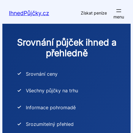
Přeskočit
na
IhnedPůjčky.cz
Získat peníze
obsah
Srovnání půjček ihned a
přehledně
Srovnání ceny
Všechny půjčky na trhu
Informace pohromadě
Srozumitelný přehled