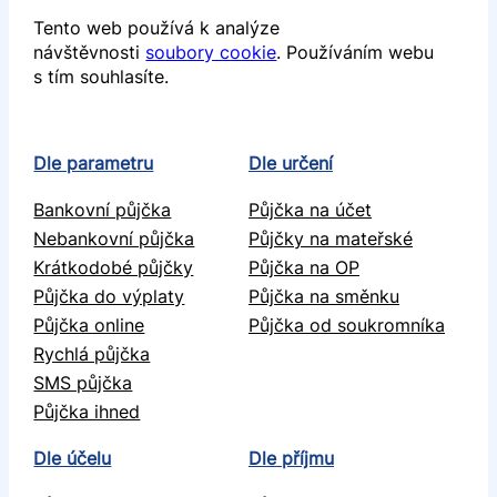
Tento web používá k analýze
návštěvnosti
soubory cookie
. Používáním webu
s tím souhlasíte.
Dle parametru
Dle určení
Bankovní půjčka
Půjčka na účet
Nebankovní půjčka
Půjčky na mateřské
Krátkodobé půjčky
Půjčka na OP
Půjčka do výplaty
Půjčka na směnku
Půjčka online
Půjčka od soukromníka
Rychlá půjčka
SMS půjčka
Půjčka ihned
Dle účelu
Dle příjmu