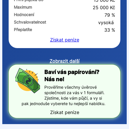
15 000 Kč
Maximum
25 000 Kč
Hodnocení
79 %
Schvalovatelnost
vysoká
Přeplatíte
33 %
Získat
peníze
Zobrazit další
Baví vás papírování?
Nás ne!
Prověříme všechny úvěrové
společnosti za vás v 1 formuláři.
Zjistíme, kde vám půjčí, a vy si
pak jednoduše vyberete tu nejlepší nabídku.
Získat peníze