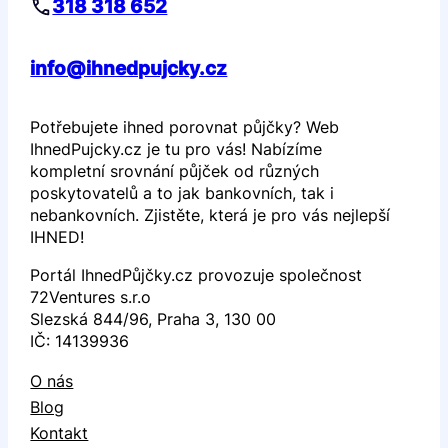
318 318 652
info@ihnedpujcky.cz
Potřebujete ihned porovnat půjčky? Web
IhnedPujcky.cz je tu pro vás! Nabízíme
kompletní srovnání půjček od různých
poskytovatelů a to jak bankovních, tak i
nebankovních. Zjistěte, která je pro vás nejlepší
IHNED!
Portál IhnedPůjčky.cz provozuje společnost
72Ventures s.r.o
Slezská 844/96, Praha 3, 130 00
IČ: 14139936
O nás
Blog
Kontakt