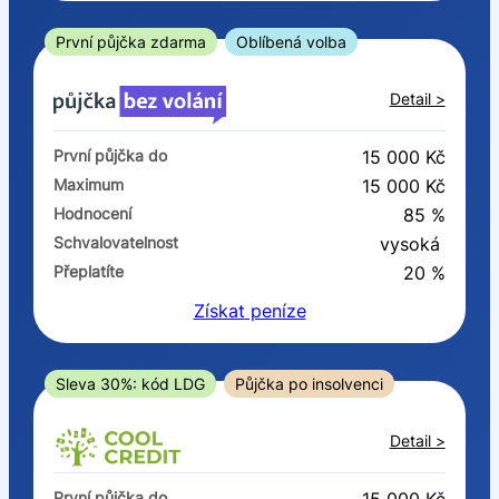
ano
ne
První půjčka zdarma
Oblíbená volba
V exekuci
Detail >
ano
První půjčka do
15 000 Kč
ne
Maximum
15 000 Kč
Hodnocení
85 %
Po insolvenci
Schvalovatelnost
vysoká
ano
Přeplatíte
20 %
ne
Získat
peníze
V hotovosti
ano
Sleva 30%: kód LDG
Půjčka po insolvenci
ne
Detail >
První půjčka do