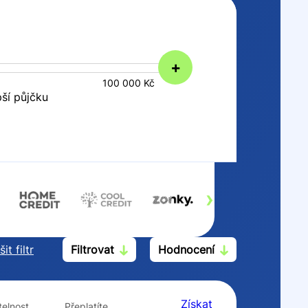
+
100 000 Kč
pší půjčku
›
it filtr
Filtrovat
Hodnocení
Po insolvenci
V hotovosti
ano
ano
Získat
elnost
Přeplatíte