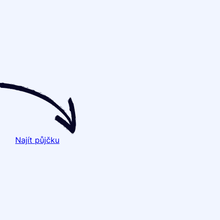
Najít půjčku