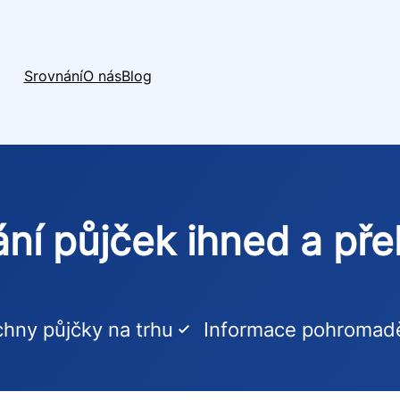
Srovnání
O nás
Blog
ní půjček ihned a př
hny půjčky na trhu
Informace pohromad