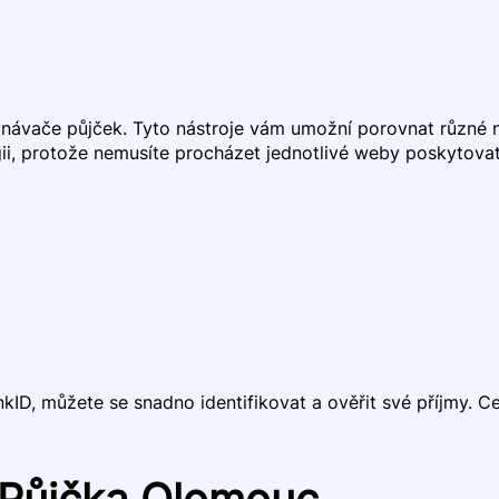
vnávače půjček. Tyto nástroje vám umožní porovnat různé n
ii, protože nemusíte procházet jednotlivé weby poskytovate
nkID, můžete se snadno identifikovat a ověřit své příjmy. 
u Půjčka Olomouc