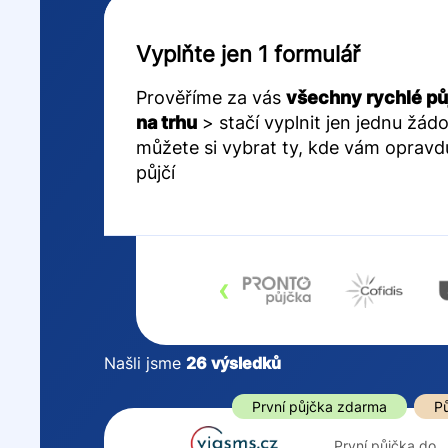
Vyplňte jen 1 formulář
Prověříme za vás
všechny rychlé pů
na trhu
> stačí vyplnit jen jednu žádo
můžete si vybrat ty, kde vám opravd
půjčí
‹
Našli jsme
26
výsledků
Cena
První půjčka z
První půjčka zdarma
Pů
Od
–
První půjčka do