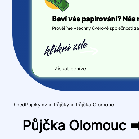
Baví vás papírování? Nás 
Prověříme všechny úvěrové společnosti za v
Získat peníze
IhnedPujcky.cz
>
Půjčky
>
Půjčka Olomouc
Půjčka Olomouc ➡