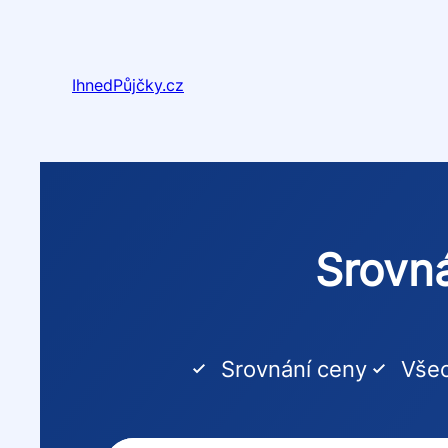
Přeskočit
na
obsah
IhnedPůjčky.cz
Srovná
Srovnání ceny
Všec