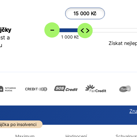
15 000 Kč
–
jčky
st a
1 000 Kč
Získat nejle
u
Zruš
darma
Ve zkušebce
V exekuci
jčka po insolvenci
ano
ano
Maximum
Hodnocení
Schvalovat