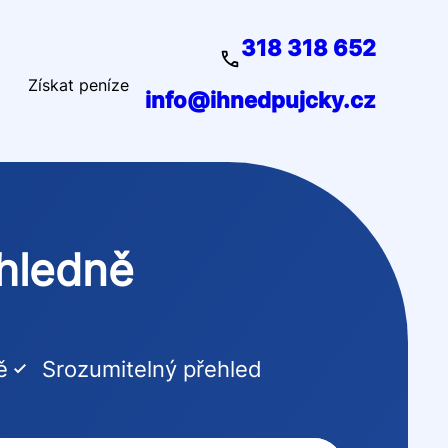
318 318 652
Získat peníze
info@ihnedpujcky.cz
ehledně
ě
Srozumitelný přehled