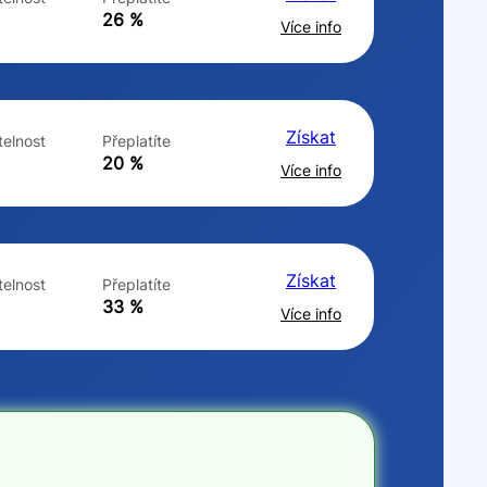
ne
ne
26 %
Více info
Získat
elnost
Přeplatíte
20 %
Více info
Získat
elnost
Přeplatíte
33 %
Více info