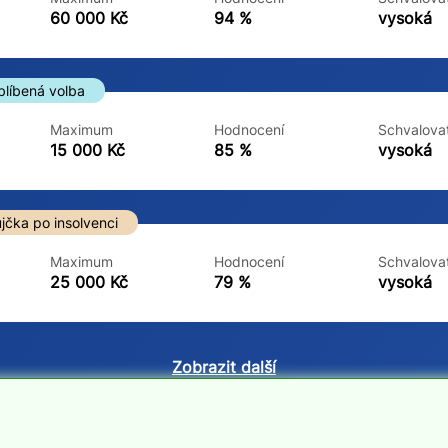
ne
ne
60 000 Kč
94 %
vysoká
blíbená volba
Maximum
Hodnocení
Schvalovat
15 000 Kč
85 %
vysoká
jčka po insolvenci
Maximum
Hodnocení
Schvalovat
25 000 Kč
79 %
vysoká
Zobrazit další