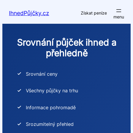
Přeskočit
na
IhnedPůjčky.cz
Získat peníze
obsah
Srovnání půjček ihned a
přehledně
Srovnání ceny
Všechny půjčky na trhu
Informace pohromadě
Srozumitelný přehled