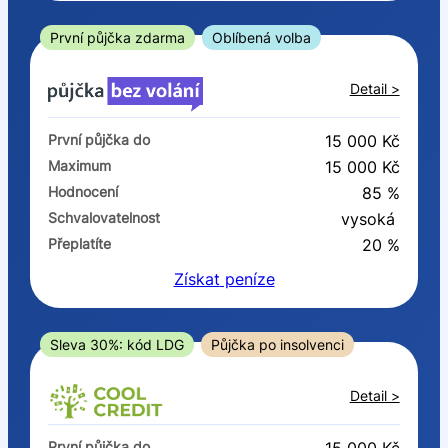
ano
ne
První půjčka zdarma
Oblíbená volba
V exekuci
Detail >
ano
První půjčka do
15 000 Kč
ne
Maximum
15 000 Kč
Hodnocení
85 %
Po insolvenci
Schvalovatelnost
vysoká
ano
Přeplatíte
20 %
ne
Získat
peníze
V hotovosti
ano
Sleva 30%: kód LDG
Půjčka po insolvenci
ne
Detail >
První půjčka do