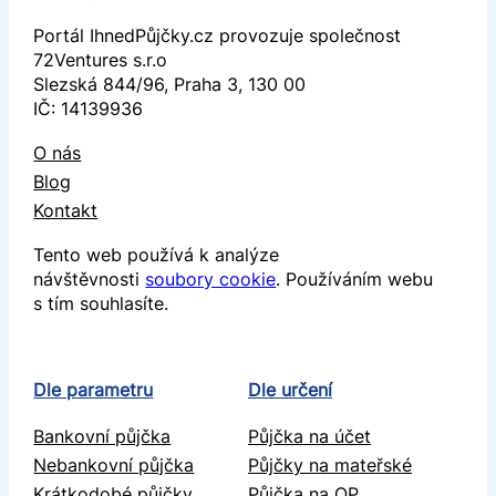
Portál IhnedPůjčky.cz provozuje společnost
72Ventures s.r.o
Slezská 844/96, Praha 3, 130 00
IČ: 14139936
O nás
Blog
Kontakt
Tento web používá k analýze
návštěvnosti
soubory cookie
. Používáním webu
s tím souhlasíte.
Dle parametru
Dle určení
Bankovní půjčka
Půjčka na účet
Nebankovní půjčka
Půjčky na mateřské
Krátkodobé půjčky
Půjčka na OP