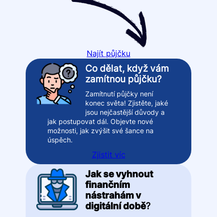
Najít půjčku
Co dělat, když vám
zamítnou půjčku?
Zamítnutí půjčky není
konec světa! Zjistěte, jaké
jsou nejčastější důvody a
jak postupovat dál. Objevte nové
možnosti, jak zvýšit své šance na
úspěch.
Zjistit víc
Jak se vyhnout
finančním
nástrahám v
digitální době
?