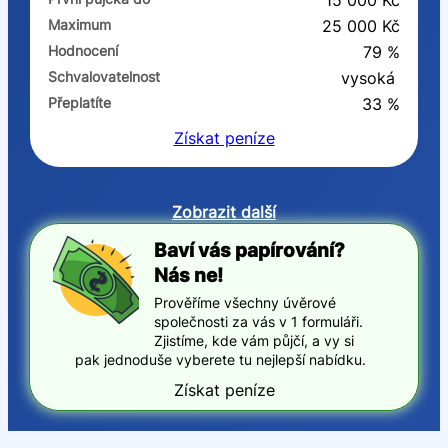
15 000 Kč
Maximum
25 000 Kč
Hodnocení
79 %
Schvalovatelnost
vysoká
Přeplatíte
33 %
Získat
peníze
Zobrazit další
Baví vás papírování?
Nás ne!
Prověříme všechny úvěrové
společnosti za vás v 1 formuláři.
Zjistíme, kde vám půjčí, a vy si
pak jednoduše vyberete tu nejlepší nabídku.
Získat peníze