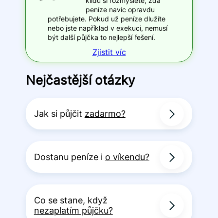
klidu si rozmyslete, zda
peníze navíc opravdu
potřebujete. Pokud už peníze dlužíte
nebo jste například v exekuci, nemusí
být další půjčka to nejlepší řešení.
Zjistit víc
Nejčastější otázky
Jak si půjčit
zadarmo?
Dostanu peníze i
o víkendu?
Co se stane, když
nezaplatím půjčku?