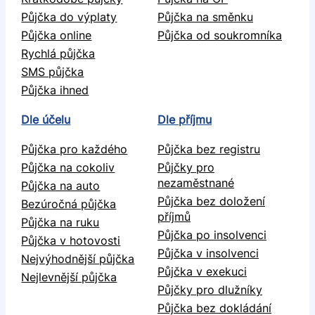
Půjčka do výplaty
Půjčka na směnku
Půjčka online
Půjčka od soukromníka
Rychlá půjčka
SMS půjčka
Půjčka ihned
Dle účelu
Dle příjmu
Půjčka pro každého
Půjčka bez registru
Půjčka na cokoliv
Půjčky pro
nezaměstnané
Půjčka na auto
Půjčka bez doložení
Bezúročná půjčka
příjmů
Půjčka na ruku
Půjčka po insolvenci
Půjčka v hotovosti
Půjčka v insolvenci
Nejvýhodnější půjčka
Půjčka v exekuci
Nejlevnější půjčka
Půjčky pro dlužníky
Půjčka bez dokládání