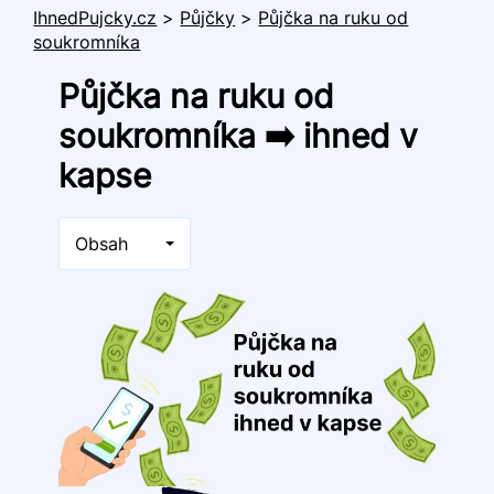
IhnedPujcky.cz
>
Půjčky
>
Půjčka na ruku od
soukromníka
Půjčka na ruku od
soukromníka ➡️ ihned v
kapse
Obsah