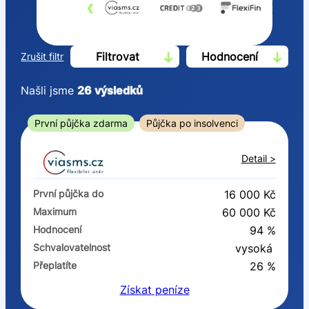
‹
›
Filtrovat
Hodnocení
Zrušit filtr
Našli jsme
26
výsledků
Cena
První půjčka zdarma
Půjčka po insolvenci
Od
Do
Detail >
První půjčka zdarma
První půjčka do
16 000 Kč
–
Maximum
60 000 Kč
Hodnocení
94 %
ano
Schvalovatelnost
vysoká
ne
Přeplatíte
26 %
Získat
peníze
Ve zkušebce