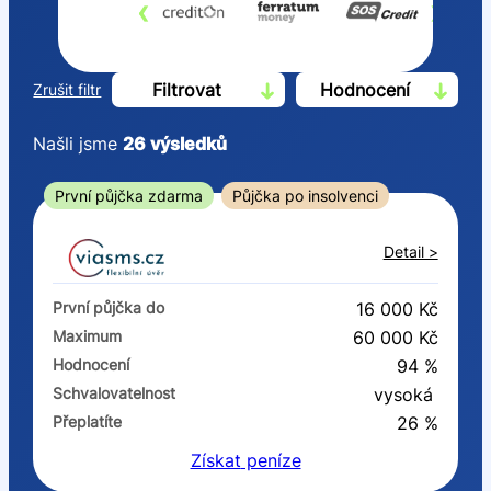
‹
›
Filtrovat
Hodnocení
Zrušit filtr
Našli jsme
26
výsledků
Cena
První půjčka zdarma
Půjčka po insolvenci
Od
Do
Detail >
První půjčka zdarma
První půjčka do
16 000 Kč
–
Maximum
60 000 Kč
Hodnocení
94 %
ano
Schvalovatelnost
vysoká
ne
Přeplatíte
26 %
Získat
peníze
Ve zkušebce