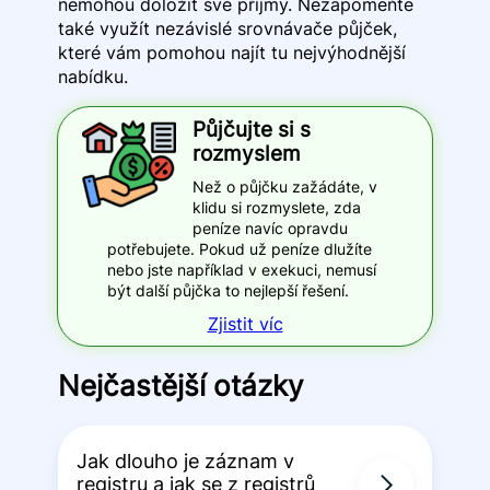
nemohou doložit své příjmy. Nezapomeňte
také využít nezávislé srovnávače půjček,
které vám pomohou najít tu nejvýhodnější
nabídku.
Půjčujte si s
rozmyslem
Než o půjčku zažádáte, v
klidu si rozmyslete, zda
peníze navíc opravdu
potřebujete. Pokud už peníze dlužíte
nebo jste například v exekuci, nemusí
být další půjčka to nejlepší řešení.
Zjistit víc
Nejčastější otázky
Jak dlouho je záznam v
registru a jak se
z registrů