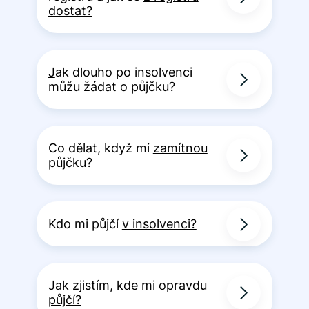
dostat?
J
ak dlouho po insolvenci
můžu
žádat o půjčku?
Co dělat, když mi
zamítnou
půjčku?
Kdo mi půjčí
v insolvenci?
Jak zjistím, kde mi opravdu
půjčí?