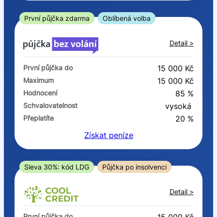
ano
ne
První půjčka zdarma
Oblíbená volba
V exekuci
Detail >
ano
První půjčka do
15 000 Kč
ne
Maximum
15 000 Kč
Hodnocení
85 %
Po insolvenci
Schvalovatelnost
vysoká
ano
Přeplatíte
20 %
ne
Získat
peníze
V hotovosti
ano
Sleva 30%: kód LDG
Půjčka po insolvenci
ne
Detail >
První půjčka do