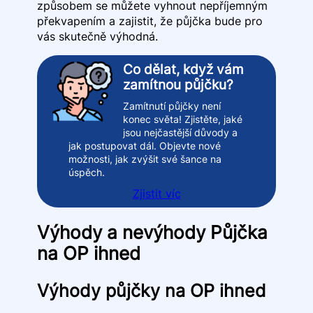
způsobem se můžete vyhnout nepříjemným
překvapením a zajistit, že půjčka bude pro
vás skutečně výhodná.
Co dělat, když vám
zamítnou půjčku?
Zamítnutí půjčky není
konec světa! Zjistěte, jaké
jsou nejčastější důvody a
jak postupovat dál. Objevte nové
možnosti, jak zvýšit své šance na
úspěch.
Zjistit víc
Výhody a nevýhody Půjčka
na OP ihned
Výhody půjčky na OP ihned