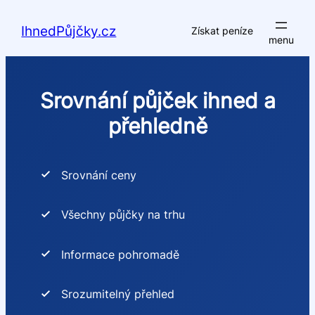
Přeskočit
na
IhnedPůjčky.cz
Získat peníze
obsah
Srovnání půjček ihned a
přehledně
Srovnání ceny
Všechny půjčky na trhu
Informace pohromadě
Srozumitelný přehled