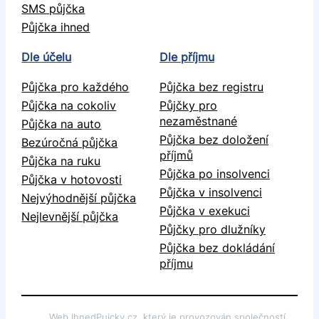
SMS půjčka
Půjčka ihned
Dle účelu
Dle příjmu
Půjčka pro každého
Půjčka bez registru
Půjčka na cokoliv
Půjčky pro
nezaměstnané
Půjčka na auto
Půjčka bez doložení
Bezúročná půjčka
příjmů
Půjčka na ruku
Půjčka po insolvenci
Půjčka v hotovosti
Půjčka v insolvenci
Nejvýhodnější půjčka
Půjčka v exekuci
Nejlevnější půjčka
Půjčky pro dlužníky
Půjčka bez dokládání
příjmu
Web IhnedPujcky.cz, který je provozován společností