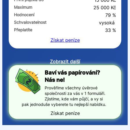
15 000 Kč
Maximum
25 000 Kč
Hodnocení
79 %
Schvalovatelnost
vysoká
Přeplatíte
33 %
Získat
peníze
Zobrazit další
Baví vás papírování?
Nás ne!
Prověříme všechny úvěrové
společnosti za vás v 1 formuláři.
Zjistíme, kde vám půjčí, a vy si
pak jednoduše vyberete tu nejlepší nabídku.
Získat peníze