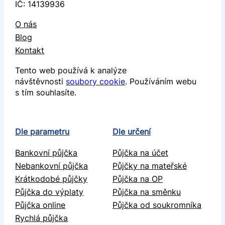
IČ: 14139936
O nás
Blog
Kontakt
Tento web používá k analýze
návštěvnosti
soubory cookie
. Používáním webu
s tím souhlasíte.
Dle parametru
Dle určení
Bankovní půjčka
Půjčka na účet
Nebankovní půjčka
Půjčky na mateřské
Krátkodobé půjčky
Půjčka na OP
Půjčka do výplaty
Půjčka na směnku
Půjčka online
Půjčka od soukromníka
Rychlá půjčka