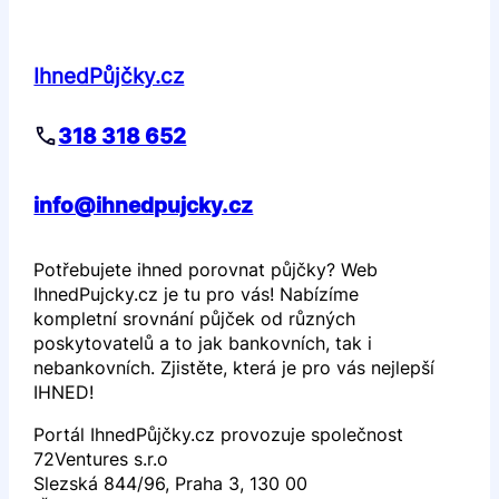
IhnedPůjčky.cz
318 318 652
info@ihnedpujcky.cz
Potřebujete ihned porovnat půjčky? Web
IhnedPujcky.cz je tu pro vás! Nabízíme
kompletní srovnání půjček od různých
poskytovatelů a to jak bankovních, tak i
nebankovních. Zjistěte, která je pro vás nejlepší
IHNED!
Portál IhnedPůjčky.cz provozuje společnost
72Ventures s.r.o
Slezská 844/96, Praha 3, 130 00