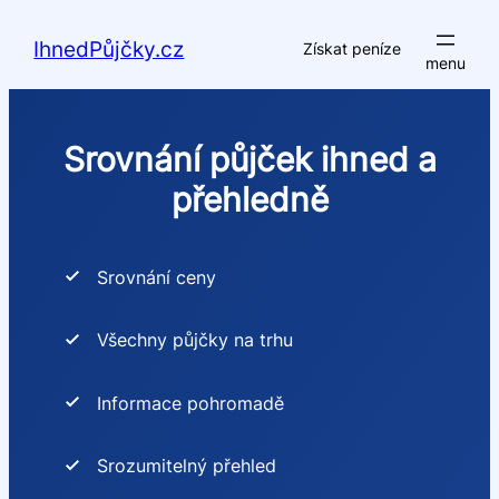
Přeskočit
na
IhnedPůjčky.cz
Získat peníze
obsah
Srovnání půjček ihned a
přehledně
Srovnání ceny
Všechny půjčky na trhu
Informace pohromadě
Srozumitelný přehled