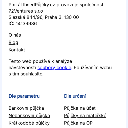
Portál IhnedPůjčky.cz provozuje společnost
72Ventures s.r.o
Slezská 844/96, Praha 3, 130 00
IČ: 14139936
O nás
Blog
Kontakt
Tento web používá k analýze
návštěvnosti
soubory cookie
. Používáním webu
s tím souhlasíte.
Dle parametru
Dle určení
Bankovní půjčka
Půjčka na účet
Nebankovní půjčka
Půjčky na mateřské
Krátkodobé půjčky
Půjčka na OP