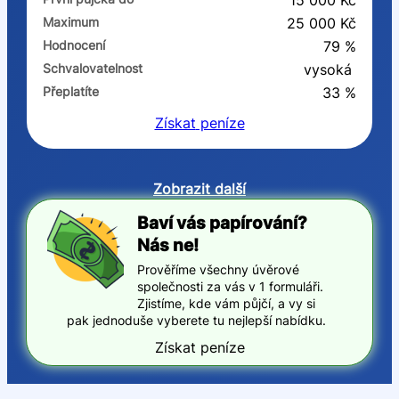
15 000 Kč
Maximum
25 000 Kč
Hodnocení
79 %
Schvalovatelnost
vysoká
Přeplatíte
33 %
Získat
peníze
Zobrazit další
Baví vás papírování?
Nás ne!
Prověříme všechny úvěrové
společnosti za vás v 1 formuláři.
Zjistíme, kde vám půjčí, a vy si
pak jednoduše vyberete tu nejlepší nabídku.
Získat peníze