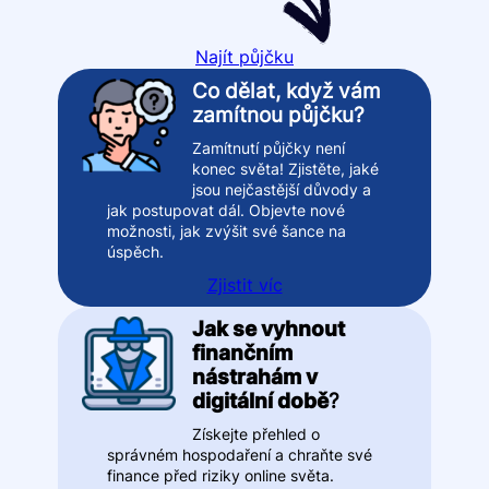
Najít půjčku
Co dělat, když vám
zamítnou půjčku?
Zamítnutí půjčky není
konec světa! Zjistěte, jaké
jsou nejčastější důvody a
jak postupovat dál. Objevte nové
možnosti, jak zvýšit své šance na
úspěch.
Zjistit víc
Jak se vyhnout
finančním
nástrahám v
digitální době
?
Získejte přehled o
správném hospodaření a chraňte své
finance před riziky online světa.