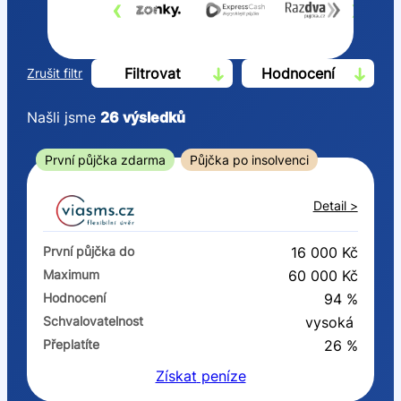
‹
›
Filtrovat
Hodnocení
Zrušit filtr
Našli jsme
26
výsledků
Cena
První půjčka zdarma
Půjčka po insolvenci
Od
Do
Detail >
První půjčka zdarma
První půjčka do
16 000 Kč
–
Maximum
60 000 Kč
Hodnocení
94 %
ano
Schvalovatelnost
vysoká
ne
Přeplatíte
26 %
Získat
peníze
Ve zkušebce