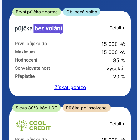
ano
ne
První půjčka zdarma
Oblíbená volba
V exekuci
Detail >
ano
První půjčka do
15 000 Kč
ne
Maximum
15 000 Kč
Hodnocení
85 %
Po insolvenci
Schvalovatelnost
vysoká
ano
Přeplatíte
20 %
ne
Získat
peníze
V hotovosti
ano
Sleva 30%: kód LDG
Půjčka po insolvenci
ne
Detail >
První půjčka do