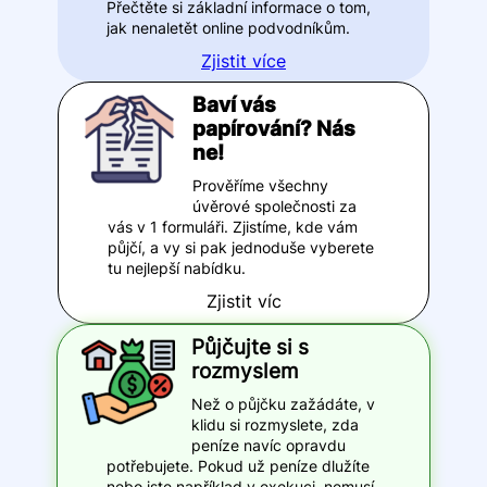
Přečtěte si základní informace o tom,
jak nenaletět online podvodníkům.
Zjistit více
Baví vás
papírování? Nás
ne!
Prověříme všechny
úvěrové společnosti za
vás v 1 formuláři. Zjistíme, kde vám
půjčí, a vy si pak jednoduše vyberete
tu nejlepší nabídku.
Zjistit víc
Půjčujte si s
rozmyslem
Než o půjčku zažádáte, v
klidu si rozmyslete, zda
peníze navíc opravdu
potřebujete. Pokud už peníze dlužíte
nebo jste například v exekuci, nemusí