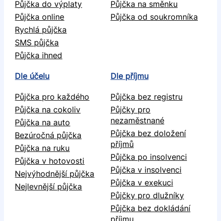
Půjčka do výplaty
Půjčka na směnku
Půjčka online
Půjčka od soukromníka
Rychlá půjčka
SMS půjčka
Půjčka ihned
Dle účelu
Dle příjmu
Půjčka pro každého
Půjčka bez registru
Půjčka na cokoliv
Půjčky pro
nezaměstnané
Půjčka na auto
Půjčka bez doložení
Bezúročná půjčka
příjmů
Půjčka na ruku
Půjčka po insolvenci
Půjčka v hotovosti
Půjčka v insolvenci
Nejvýhodnější půjčka
Půjčka v exekuci
Nejlevnější půjčka
Půjčky pro dlužníky
Půjčka bez dokládání
příjmu