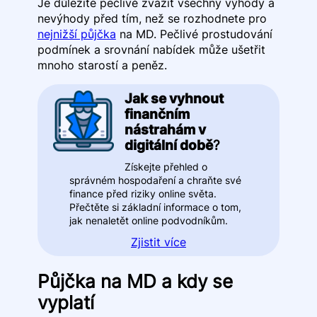
Je důležité pečlivě zvážit všechny výhody a
nevýhody před tím, než se rozhodnete pro
nejnižší půjčka
na MD. Pečlivé prostudování
podmínek a srovnání nabídek může ušetřit
mnoho starostí a peněz.
Jak se vyhnout
finančním
nástrahám v
digitální době
?
Získejte přehled o
správném hospodaření a chraňte své
finance před riziky online světa.
Přečtěte si základní informace o tom,
jak nenaletět online podvodníkům.
Zjistit více
Půjčka na MD a kdy se
vyplatí