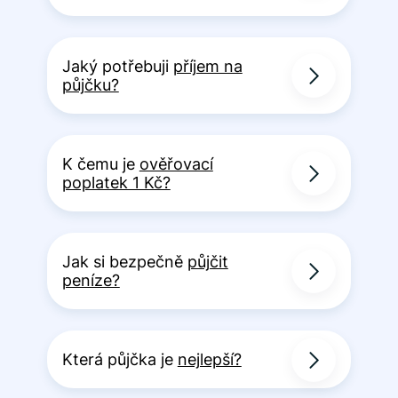
Jaký potřebuji
příjem na
půjčku?
K čemu je
ověřovací
poplatek 1 Kč?
Jak si bezpečně
půjčit
peníze?
Která půjčka je
nejlepší?