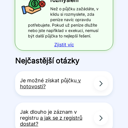
Než o půjčku zažádáte, v
klidu si rozmyslete, zda
peníze navíc opravdu
potřebujete. Pokud už peníze dlužíte
nebo jste například v exekuci, nemusí
být další půjčka to nejlepší řešení.
Zjistit víc
Nejčastější otázky
Je možné získat půjčku
v
hotovosti?
Jak dlouho je záznam v
registru
a jak se z registrů
dostat?