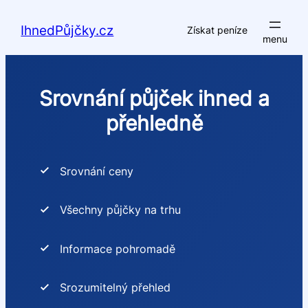
Přeskočit
na
IhnedPůjčky.cz
Získat peníze
obsah
Srovnání půjček ihned a
přehledně
Srovnání ceny
Všechny půjčky na trhu
Informace pohromadě
Srozumitelný přehled