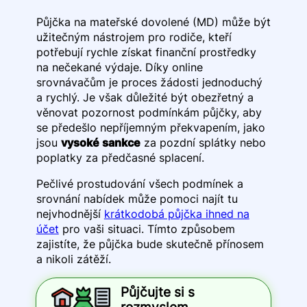
Půjčka na mateřské dovolené (MD) může být
užitečným nástrojem pro rodiče, kteří
potřebují rychle získat finanční prostředky
na nečekané výdaje. Díky online
srovnávačům je proces žádosti jednoduchý
a rychlý. Je však důležité být obezřetný a
věnovat pozornost podmínkám půjčky, aby
se předešlo nepříjemným překvapením, jako
jsou
vysoké sankce
za pozdní splátky nebo
poplatky za předčasné splacení.
Pečlivé prostudování všech podmínek a
srovnání nabídek může pomoci najít tu
nejvhodnější
krátkodobá půjčka ihned na
účet
pro vaši situaci. Tímto způsobem
zajistíte, že půjčka bude skutečně přínosem
a nikoli zátěží.
Půjčujte si s
rozmyslem