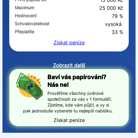
15 000 Kč
Maximum
25 000 Kč
Hodnocení
79 %
Schvalovatelnost
vysoká
Přeplatíte
33 %
Získat
peníze
Zobrazit další
Baví vás papírování?
Nás ne!
Prověříme všechny úvěrové
společnosti za vás v 1 formuláři.
Zjistíme, kde vám půjčí, a vy si
pak jednoduše vyberete tu nejlepší nabídku.
Získat peníze