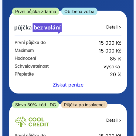
ano
ne
První půjčka zdarma
Oblíbená volba
V exekuci
Detail >
ano
První půjčka do
15 000 Kč
ne
Maximum
15 000 Kč
Hodnocení
85 %
Po insolvenci
Schvalovatelnost
vysoká
ano
Přeplatíte
20 %
ne
Získat
peníze
V hotovosti
ano
Sleva 30%: kód LDG
Půjčka po insolvenci
ne
Detail >
První půjčka do