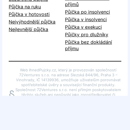
příjmů
Půjčka na ruku
Půjčka po insolvenci
Půjčka v hotovosti
Půjčka v insolvenci
Nejvýhodnější půjčka
Půjčka v exekuci
Nejlevnější půjčka
Půjčky pro dlužníky
Půjčka bez dokládání
příjmu
Web IhnedPujcky.cz, který je provozován společností
72Ventures s.r.o. na adrese Slezská 844/96, Praha 3 –
Vinohrady, IČ 14139936, umožňuje uživatelům porovnávat
spotřebitelské úvěry a související finanční produkty.
Společnost 72Ventures s.r.o. není přímým poskytovatelem
§
těchto služeb ani nepůsobí jako zprostředkovatel či
poradce dle §85 odst. 1 zákona č. 257/2016 Sb., o
spotřebitelském úvěru. Webové stránky slouží pouze k
poskytování obecných informací o finančních produktech.
Autorská práva k portálu náleží společnosti 72Ventures
s.r.o.