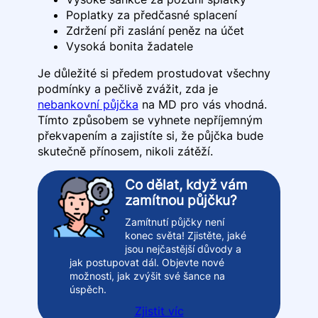
Poplatky za předčasné splacení
Zdržení při zaslání peněz na účet
Vysoká bonita žadatele
Je důležité si předem prostudovat všechny
podmínky a pečlivě zvážit, zda je
nebankovní půjčka
na MD pro vás vhodná.
Tímto způsobem se vyhnete nepříjemným
překvapením a zajistíte si, že půjčka bude
skutečně přínosem, nikoli zátěží.
Co dělat, když vám
zamítnou půjčku?
Zamítnutí půjčky není
konec světa! Zjistěte, jaké
jsou nejčastější důvody a
jak postupovat dál. Objevte nové
možnosti, jak zvýšit své šance na
úspěch.
Zjistit víc