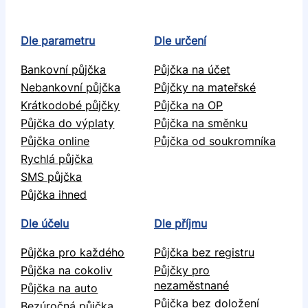
Dle parametru
Dle určení
Bankovní půjčka
Půjčka na účet
Nebankovní půjčka
Půjčky na mateřské
Krátkodobé půjčky
Půjčka na OP
Půjčka do výplaty
Půjčka na směnku
Půjčka online
Půjčka od soukromníka
Rychlá půjčka
SMS půjčka
Půjčka ihned
Dle účelu
Dle příjmu
Půjčka pro každého
Půjčka bez registru
Půjčka na cokoliv
Půjčky pro
nezaměstnané
Půjčka na auto
Půjčka bez doložení
Bezúročná půjčka