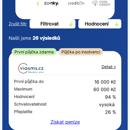
‹
›
Filtrovat
Hodnocení
Zrušit filtr
Našli jsme
26
výsledků
Cena
První půjčka zdarma
Půjčka po insolvenci
Od
Do
Detail >
První půjčka zdarma
První půjčka do
16 000 Kč
–
Maximum
60 000 Kč
Hodnocení
94 %
ano
Schvalovatelnost
vysoká
ne
Přeplatíte
26 %
Získat
peníze
Ve zkušebce