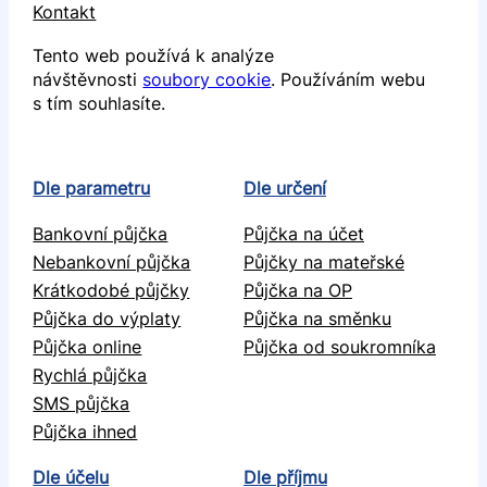
Kontakt
Tento web používá k analýze
návštěvnosti
soubory cookie
. Používáním webu
s tím souhlasíte.
Dle parametru
Dle určení
Bankovní půjčka
Půjčka na účet
Nebankovní půjčka
Půjčky na mateřské
Krátkodobé půjčky
Půjčka na OP
Půjčka do výplaty
Půjčka na směnku
Půjčka online
Půjčka od soukromníka
Rychlá půjčka
SMS půjčka
Půjčka ihned
Dle účelu
Dle příjmu