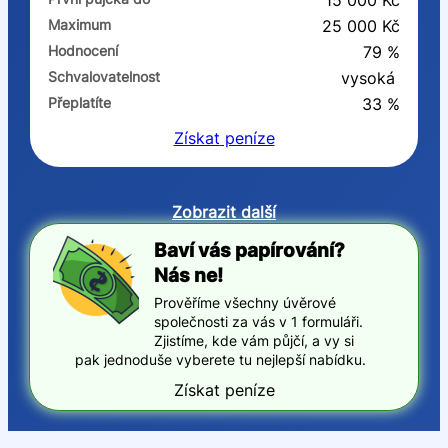
15 000 Kč
Maximum
25 000 Kč
Hodnocení
79 %
Schvalovatelnost
vysoká
Přeplatíte
33 %
Získat
peníze
Zobrazit další
Baví vás papírování?
Nás ne!
Prověříme všechny úvěrové
společnosti za vás v 1 formuláři.
Zjistíme, kde vám půjčí, a vy si
pak jednoduše vyberete tu nejlepší nabídku.
Získat peníze