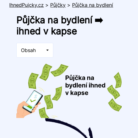
IhnedPujcky.cz
>
Půjčky
>
Půjčka na bydlení
Půjčka na bydlení ➡️
ihned v kapse
Obsah