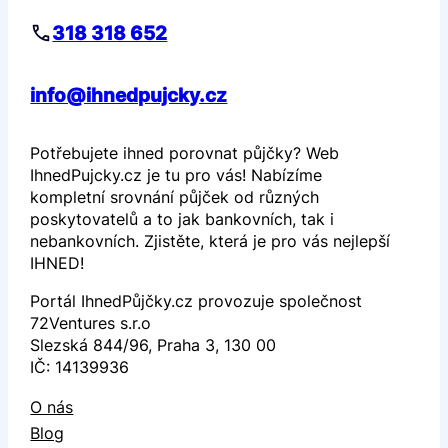
318 318 652
info@ihnedpujcky.cz
Potřebujete ihned porovnat půjčky? Web
IhnedPujcky.cz je tu pro vás! Nabízíme
kompletní srovnání půjček od různých
poskytovatelů a to jak bankovních, tak i
nebankovních. Zjistěte, která je pro vás nejlepší
IHNED!
Portál IhnedPůjčky.cz provozuje společnost
72Ventures s.r.o
Slezská 844/96, Praha 3, 130 00
IČ: 14139936
O nás
Blog