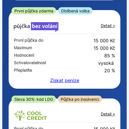
ano
ne
První půjčka zdarma
Oblíbená volba
V exekuci
Detail >
ano
První půjčka do
15 000 Kč
ne
Maximum
15 000 Kč
Hodnocení
85 %
Po insolvenci
Schvalovatelnost
vysoká
ano
Přeplatíte
20 %
ne
Získat
peníze
V hotovosti
ano
Sleva 30%: kód LDG
Půjčka po insolvenci
ne
Detail >
První půjčka do