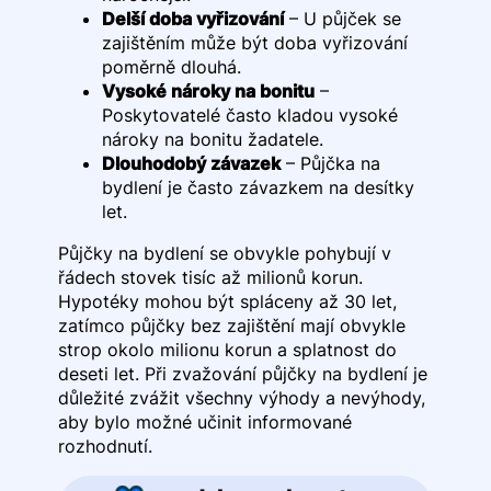
Delší doba vyřizování
– U půjček se
zajištěním může být doba vyřizování
poměrně dlouhá.
Vysoké nároky na bonitu
–
Poskytovatelé často kladou vysoké
nároky na bonitu žadatele.
Dlouhodobý závazek
– Půjčka na
bydlení je často závazkem na desítky
let.
Půjčky na bydlení se obvykle pohybují v
řádech stovek tisíc až milionů korun.
Hypotéky mohou být spláceny až 30 let,
zatímco půjčky bez zajištění mají obvykle
strop okolo milionu korun a splatnost do
deseti let. Při zvažování půjčky na bydlení je
důležité zvážit všechny výhody a nevýhody,
aby bylo možné učinit informované
rozhodnutí.