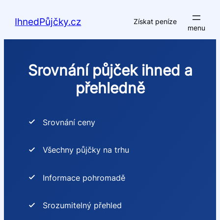
Přeskočit
na
IhnedPůjčky.cz
Získat peníze
obsah
Srovnání půjček ihned a
přehledně
Srovnání ceny
Všechny půjčky na trhu
Informace pohromadě
Srozumitelný přehled