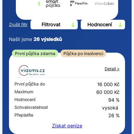
‹
›
Filtrovat
Hodnocení
Zrušit filtr
Našli jsme
26
výsledků
Cena
První půjčka zdarma
Půjčka po insolvenci
Od
Do
Detail >
První půjčka zdarma
První půjčka do
16 000 Kč
–
Maximum
60 000 Kč
Hodnocení
94 %
ano
Schvalovatelnost
vysoká
ne
Přeplatíte
26 %
Získat
peníze
Ve zkušebce