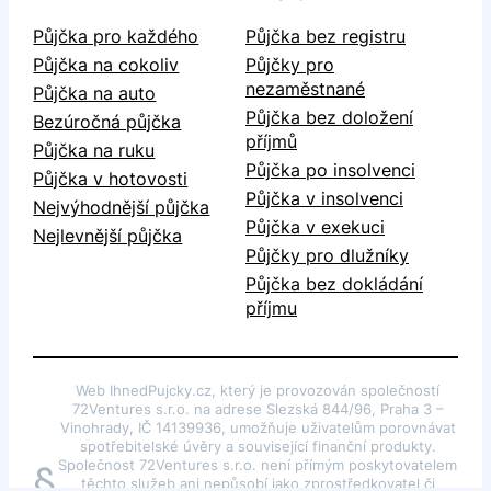
Půjčka pro každého
Půjčka bez registru
Půjčka na cokoliv
Půjčky pro
nezaměstnané
Půjčka na auto
Půjčka bez doložení
Bezúročná půjčka
příjmů
Půjčka na ruku
Půjčka po insolvenci
Půjčka v hotovosti
Půjčka v insolvenci
Nejvýhodnější půjčka
Půjčka v exekuci
Nejlevnější půjčka
Půjčky pro dlužníky
Půjčka bez dokládání
příjmu
Web IhnedPujcky.cz, který je provozován společností
72Ventures s.r.o. na adrese Slezská 844/96, Praha 3 –
Vinohrady, IČ 14139936, umožňuje uživatelům porovnávat
spotřebitelské úvěry a související finanční produkty.
Společnost 72Ventures s.r.o. není přímým poskytovatelem
§
těchto služeb ani nepůsobí jako zprostředkovatel či