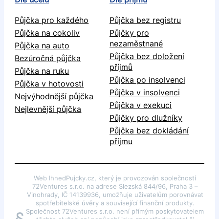
Půjčka pro každého
Půjčka bez registru
Půjčka na cokoliv
Půjčky pro
nezaměstnané
Půjčka na auto
Půjčka bez doložení
Bezúročná půjčka
příjmů
Půjčka na ruku
Půjčka po insolvenci
Půjčka v hotovosti
Půjčka v insolvenci
Nejvýhodnější půjčka
Půjčka v exekuci
Nejlevnější půjčka
Půjčky pro dlužníky
Půjčka bez dokládání
příjmu
Web IhnedPujcky.cz, který je provozován společností
72Ventures s.r.o. na adrese Slezská 844/96, Praha 3 –
Vinohrady, IČ 14139936, umožňuje uživatelům porovnávat
spotřebitelské úvěry a související finanční produkty.
Společnost 72Ventures s.r.o. není přímým poskytovatelem