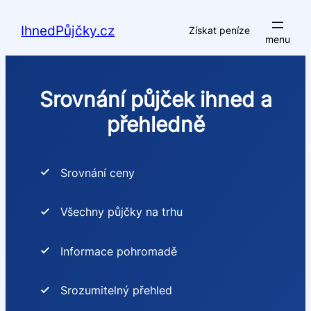
Přeskočit
na
IhnedPůjčky.cz
Získat peníze
obsah
Srovnání půjček ihned a
přehledně
Srovnání ceny
Všechny půjčky na trhu
Informace pohromadě
Srozumitelný přehled