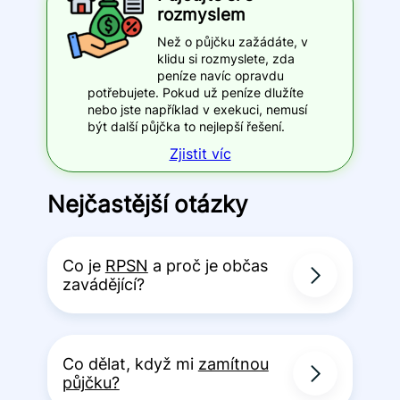
rozmyslem
Než o půjčku zažádáte, v
klidu si rozmyslete, zda
peníze navíc opravdu
potřebujete. Pokud už peníze dlužíte
nebo jste například v exekuci, nemusí
být další půjčka to nejlepší řešení.
Zjistit víc
Nejčastější otázky
Co je
RPSN
a proč je občas
zavádějící?
Co dělat, když mi
zamítnou
půjčku?