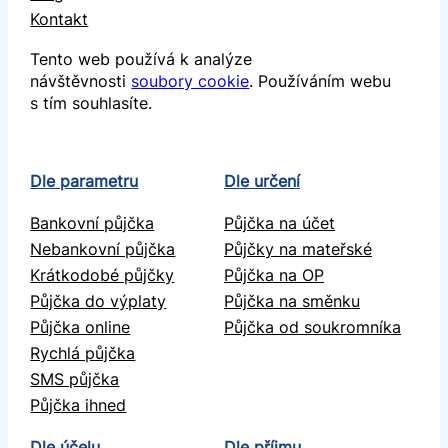
Kontakt
Tento web používá k analýze
návštěvnosti
soubory cookie
. Používáním webu
s tím souhlasíte.
Dle parametru
Dle určení
Bankovní půjčka
Půjčka na účet
Nebankovní půjčka
Půjčky na mateřské
Krátkodobé půjčky
Půjčka na OP
Půjčka do výplaty
Půjčka na směnku
Půjčka online
Půjčka od soukromníka
Rychlá půjčka
SMS půjčka
Půjčka ihned
Dle účelu
Dle příjmu