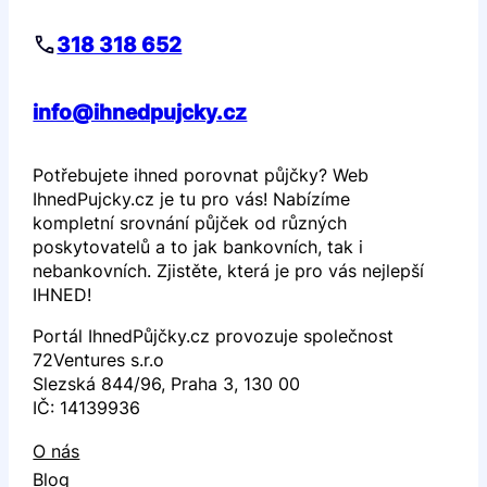
318 318 652
info@ihnedpujcky.cz
Potřebujete ihned porovnat půjčky? Web
IhnedPujcky.cz je tu pro vás! Nabízíme
kompletní srovnání půjček od různých
poskytovatelů a to jak bankovních, tak i
nebankovních. Zjistěte, která je pro vás nejlepší
IHNED!
Portál IhnedPůjčky.cz provozuje společnost
72Ventures s.r.o
Slezská 844/96, Praha 3, 130 00
IČ: 14139936
O nás
Blog