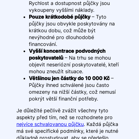
Rychlost a dostupnost půjčky jsou
vykoupeny vyššími náklady.
Pouze krátkodobé půjčky
– Tyto
půjčky jsou obvykle poskytovány na
krátkou dobu, což může být
nevýhodné pro dlouhodobé
financování.
Vyšší koncentrace podvodných
poskytovatelů
– Na trhu se mohou
objevit neseriózní poskytovatelé, kteří
mohou zneužít situace.
Většinou jen částky do 10 000 Kč
–
Půjčky ihned schválené jsou často
omezeny na nižší částky, což nemusí
pokrýt větší finanční potřeby.
Je důležité pečlivě zvážit všechny tyto
aspekty před tím, než se rozhodnete pro
nejvíce schvalovanou půjčku
. Každá půjčka
má své specifické podmínky, které je nutné
důkladně prostudovat, aby se předešlo