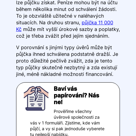
lze půjčku získat. Peníze mohou být na účtu
během několika minut od schválení žádosti.
To je obzvláště užitečné v naléhavých
situacích. Na druhou stranu,
půjčka 11 000
Kč
může mít vyšší úrokové sazby a poplatky,
což je třeba zvážit před jejím sjednáním.
V porovnání s jinými typy úvěrů může být
půjčka ihned schválena podstatně dražší. Je
proto důležité pečlivě zvážit, zda je tento
typ půjčky skutečně nezbytný a zda existují
jiné, méně nákladné možnosti financování.
Baví vás
papírování? Nás
ne!
Prověříme všechny
úvěrové společnosti za
vás v 1 formuláři. Zjistíme, kde vám
půjčí, a vy si pak jednoduše vyberete
tu nejlepší nabídku.