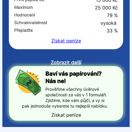
15 000 Kč
Maximum
25 000 Kč
Hodnocení
79 %
Schvalovatelnost
vysoká
Přeplatíte
33 %
Získat
peníze
Zobrazit další
Baví vás papírování?
Nás ne!
Prověříme všechny úvěrové
společnosti za vás v 1 formuláři.
Zjistíme, kde vám půjčí, a vy si
pak jednoduše vyberete tu nejlepší nabídku.
Získat peníze