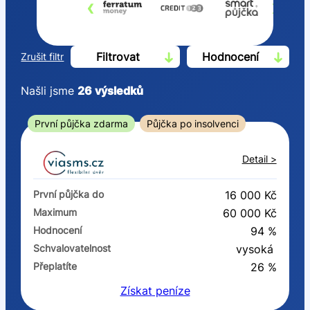
‹
›
Filtrovat
Hodnocení
Zrušit filtr
Našli jsme
26
výsledků
Cena
První půjčka zdarma
Půjčka po insolvenci
Od
Do
Detail >
První půjčka zdarma
První půjčka do
16 000 Kč
–
Maximum
60 000 Kč
Hodnocení
94 %
ano
Schvalovatelnost
vysoká
ne
Přeplatíte
26 %
Získat
peníze
Ve zkušebce