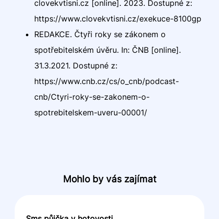
clovekvtisni.cz [online]. 2023. Dostupné z:
https://www.clovekvtisni.cz/exekuce-8100gp
REDAKCE. Čtyři roky se zákonem o
spotřebitelském úvěru. In: ČNB [online].
31.3.2021. Dostupné z:
https://www.cnb.cz/cs/o_cnb/podcast-
cnb/Ctyri-roky-se-zakonem-o-
spotrebitelskem-uveru-00001/
Mohlo by vás zajímat
Sms půjčka v hotovosti