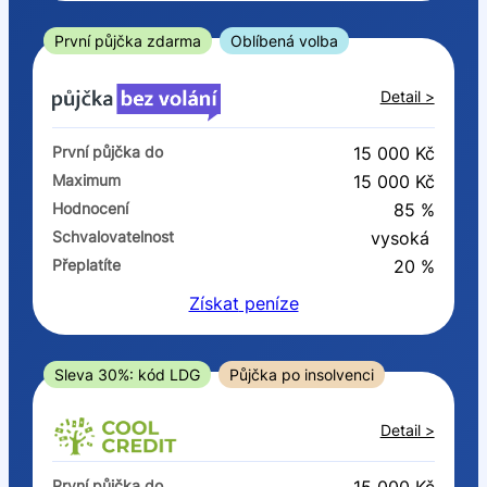
ano
ne
První půjčka zdarma
Oblíbená volba
V exekuci
Detail >
ano
První půjčka do
15 000 Kč
ne
Maximum
15 000 Kč
Hodnocení
85 %
Po insolvenci
Schvalovatelnost
vysoká
ano
Přeplatíte
20 %
ne
Získat
peníze
V hotovosti
ano
Sleva 30%: kód LDG
Půjčka po insolvenci
ne
Detail >
První půjčka do