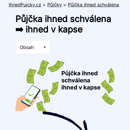
IhnedPujcky.cz
>
Půjčky
>
Půjčka ihned schválena
Půjčka ihned schválena
➡️ ihned v kapse
Obsah