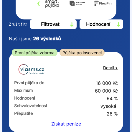
‹
›
Filtrovat
Hodnocení
Zrušit filtr
Našli jsme
26
výsledků
Cena
První půjčka zdarma
Půjčka po insolvenci
Od
Do
Detail >
První půjčka zdarma
První půjčka do
16 000 Kč
–
Maximum
60 000 Kč
Hodnocení
94 %
ano
Schvalovatelnost
vysoká
ne
Přeplatíte
26 %
Získat
peníze
Ve zkušebce