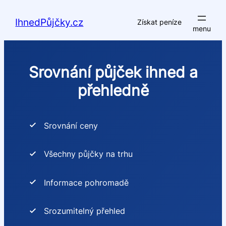
Přeskočit
na
IhnedPůjčky.cz
Získat peníze
obsah
Srovnání půjček ihned a
přehledně
Srovnání ceny
Všechny půjčky na trhu
Informace pohromadě
Srozumitelný přehled