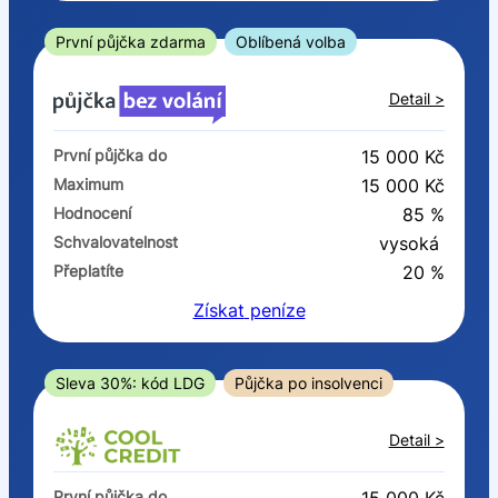
ano
ne
První půjčka zdarma
Oblíbená volba
V exekuci
Detail >
ano
První půjčka do
15 000 Kč
ne
Maximum
15 000 Kč
Hodnocení
85 %
Po insolvenci
Schvalovatelnost
vysoká
ano
Přeplatíte
20 %
ne
Získat
peníze
V hotovosti
ano
Sleva 30%: kód LDG
Půjčka po insolvenci
ne
Detail >
První půjčka do