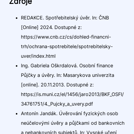
Zdroje
REDAKCE. Spotřebitelský úvěr. In: ČNB
[Online] 2024. Dostupné z:
https://www.cnb.cz/cs/dohled-financni-
trh/ochrana-spotrebitele/spotrebitelsky-
uver/index.html
Ing. Gabriela Oškrdalová. Osobní finance
Půjčky a úvěry. In: Masarykova univerzita
[online]. 20.11.2013. Dostupné z:
https://is.muni.cz/el/1456/jaro2013/BKF_OSFI/
34761751/4._Pujcky_a_uvery.pdf
Antonín Jandák. Úvěrování fyzických osob
neúčelovými úvěry a půjčkami od bankovních
a nebankovních subjektů. In: Vysoké učení