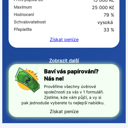
15 000 Kč
Maximum
25 000 Kč
Hodnocení
79 %
Schvalovatelnost
vysoká
Přeplatíte
33 %
Získat
peníze
Zobrazit další
Baví vás papírování?
Nás ne!
Prověříme všechny úvěrové
společnosti za vás v 1 formuláři.
Zjistíme, kde vám půjčí, a vy si
pak jednoduše vyberete tu nejlepší nabídku.
Získat peníze