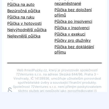
nezaměstnané
Půjčka na auto
Půjčka bez doložení
Bezúročná půjčka
příjmů
Půjčka na ruku
Půjčka po insolvenci
Půjčka v hotovosti
Půjčka v insolvenci
Nejvýhodnější půjčka
Půjčka v exekuci
Nejlevnější půjčka
Půjčky pro dlužníky
Půjčka bez dokládání
příjmu
Web IhnedPujcky.cz, který je provozován společností
72Ventures s.r.o. na adrese Slezská 844/96, Praha 3 –
Vinohrady, IČ 14139936, umožňuje uživatelům porovnávat
spotřebitelské úvěry a související finanční produkty.
Společnost 72Ventures s.r.o. není přímým poskytovatelem
§
těchto služeb ani nepůsobí jako zprostředkovatel či
poradce dle §85 odst. 1 zákona č. 257/2016 Sb., o
spotřebitelském úvěru. Webové stránky slouží pouze k
poskytování obecných informací o finančních produktech.
Autorská práva k portálu náleží společnosti 72Ventures