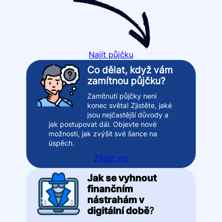
Najít půjčku
Co dělat, když vám
zamítnou půjčku?
Zamítnutí půjčky není
konec světa! Zjistěte, jaké
jsou nejčastější důvody a
jak postupovat dál. Objevte nové
možnosti, jak zvýšit své šance na
úspěch.
Zjistit víc
Jak se vyhnout
finančním
nástrahám v
digitální době
?