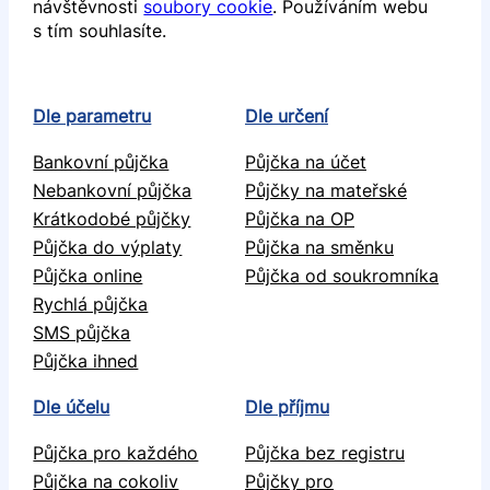
návštěvnosti
soubory cookie
. Používáním webu
s tím souhlasíte.
Dle parametru
Dle určení
Bankovní půjčka
Půjčka na účet
Nebankovní půjčka
Půjčky na mateřské
Krátkodobé půjčky
Půjčka na OP
Půjčka do výplaty
Půjčka na směnku
Půjčka online
Půjčka od soukromníka
Rychlá půjčka
SMS půjčka
Půjčka ihned
Dle účelu
Dle příjmu
Půjčka pro každého
Půjčka bez registru
Půjčka na cokoliv
Půjčky pro