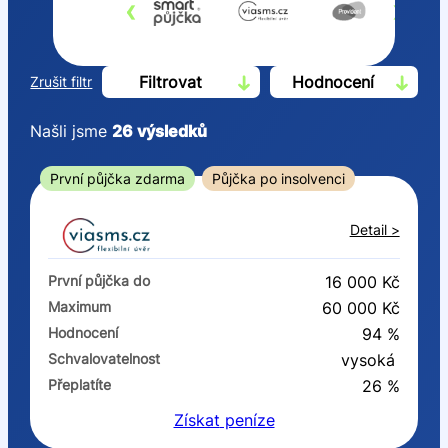
‹
›
Filtrovat
Hodnocení
Zrušit filtr
Našli jsme
26
výsledků
Cena
První půjčka zdarma
Půjčka po insolvenci
Od
Do
Detail >
První půjčka zdarma
První půjčka do
16 000 Kč
–
Maximum
60 000 Kč
Hodnocení
94 %
ano
Schvalovatelnost
vysoká
ne
Přeplatíte
26 %
Získat
peníze
Ve zkušebce