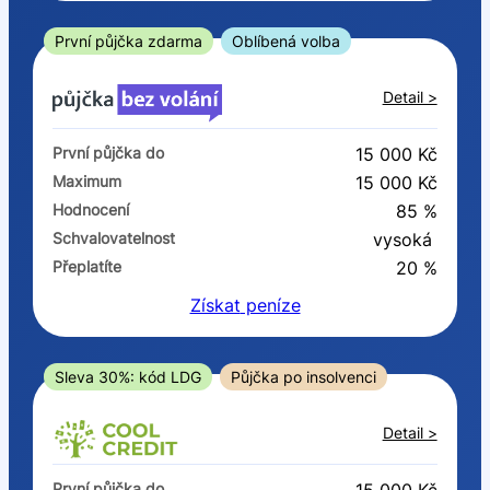
ano
ne
První půjčka zdarma
Oblíbená volba
V exekuci
Detail >
ano
První půjčka do
15 000 Kč
ne
Maximum
15 000 Kč
Hodnocení
85 %
Po insolvenci
Schvalovatelnost
vysoká
ano
Přeplatíte
20 %
ne
Získat
peníze
V hotovosti
ano
Sleva 30%: kód LDG
Půjčka po insolvenci
ne
Detail >
První půjčka do