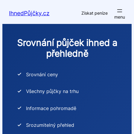
Přeskočit
na
IhnedPůjčky.cz
Získat peníze
obsah
Srovnání půjček ihned a
přehledně
Srovnání ceny
Všechny půjčky na trhu
Informace pohromadě
Srozumitelný přehled