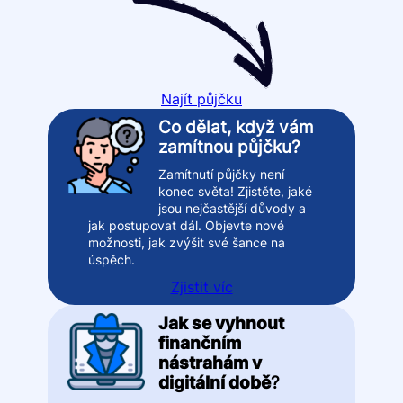
Najít půjčku
Co dělat, když vám
zamítnou půjčku?
Zamítnutí půjčky není
konec světa! Zjistěte, jaké
jsou nejčastější důvody a
jak postupovat dál. Objevte nové
možnosti, jak zvýšit své šance na
úspěch.
Zjistit víc
Jak se vyhnout
finančním
nástrahám v
digitální době
?