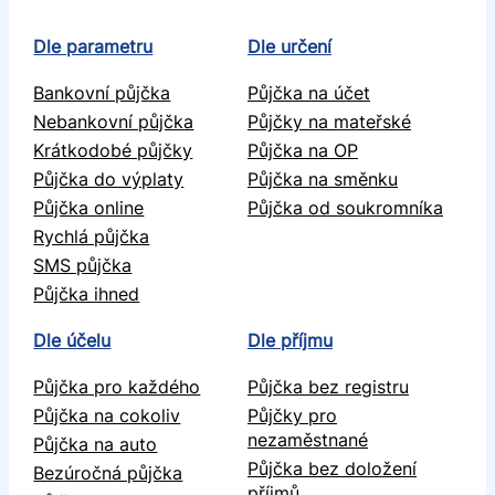
Dle parametru
Dle určení
Bankovní půjčka
Půjčka na účet
Nebankovní půjčka
Půjčky na mateřské
Krátkodobé půjčky
Půjčka na OP
Půjčka do výplaty
Půjčka na směnku
Půjčka online
Půjčka od soukromníka
Rychlá půjčka
SMS půjčka
Půjčka ihned
Dle účelu
Dle příjmu
Půjčka pro každého
Půjčka bez registru
Půjčka na cokoliv
Půjčky pro
nezaměstnané
Půjčka na auto
Půjčka bez doložení
Bezúročná půjčka
příjmů