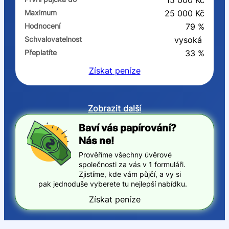
15 000 Kč
Maximum
25 000 Kč
Hodnocení
79 %
Schvalovatelnost
vysoká
Přeplatíte
33 %
Získat
peníze
Zobrazit další
Baví vás papírování?
Nás ne!
Prověříme všechny úvěrové
společnosti za vás v 1 formuláři.
Zjistíme, kde vám půjčí, a vy si
pak jednoduše vyberete tu nejlepší nabídku.
Získat peníze