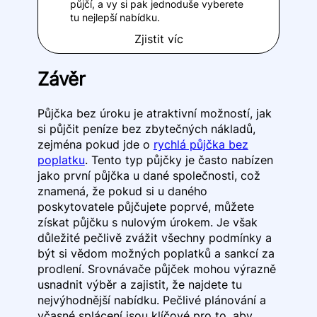
půjčí, a vy si pak jednoduše vyberete
tu nejlepší nabídku.
Zjistit víc
Závěr
Půjčka bez úroku je atraktivní možností, jak
si půjčit peníze bez zbytečných nákladů,
zejména pokud jde o
rychlá půjčka bez
poplatku
. Tento typ půjčky je často nabízen
jako první půjčka u dané společnosti, což
znamená, že pokud si u daného
poskytovatele půjčujete poprvé, můžete
získat půjčku s nulovým úrokem. Je však
důležité pečlivě zvážit všechny podmínky a
být si vědom možných poplatků a sankcí za
prodlení. Srovnávače půjček mohou výrazně
usnadnit výběr a zajistit, že najdete tu
nejvýhodnější nabídku. Pečlivé plánování a
včasné splácení jsou klíčové pro to, aby