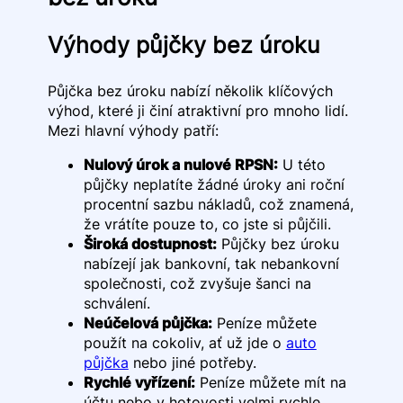
Výhody půjčky bez úroku
Půjčka bez úroku nabízí několik klíčových
výhod, které ji činí atraktivní pro mnoho lidí.
Mezi hlavní výhody patří:
Nulový úrok a nulové RPSN:
U této
půjčky neplatíte žádné úroky ani roční
procentní sazbu nákladů, což znamená,
že vrátíte pouze to, co jste si půjčili.
Široká dostupnost:
Půjčky bez úroku
nabízejí jak bankovní, tak nebankovní
společnosti, což zvyšuje šanci na
schválení.
Neúčelová půjčka:
Peníze můžete
použít na cokoliv, ať už jde o
auto
půjčka
nebo jiné potřeby.
Rychlé vyřízení:
Peníze můžete mít na
účtu nebo v hotovosti velmi rychle,