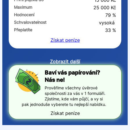
15 000 Kč
Maximum
25 000 Kč
Hodnocení
79 %
Schvalovatelnost
vysoká
Přeplatíte
33 %
Získat
peníze
Zobrazit další
Baví vás papírování?
Nás ne!
Prověříme všechny úvěrové
společnosti za vás v 1 formuláři.
Zjistíme, kde vám půjčí, a vy si
pak jednoduše vyberete tu nejlepší nabídku.
Získat peníze