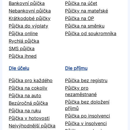
Bankovní půjčka
Půjčka na účet
Nebankovní půjčka
Půjčky na mateřské
Krátkodobé půjčky
Půjčka na OP
Půjčka do výplaty
Půjčka na směnku
Půjčka online
Půjčka od soukromníka
Rychlá půjčka
SMS půjčka
Půjčka ihned
Dle účelu
Dle příjmu
Půjčka pro každého
Půjčka bez registru
Půjčka na cokoliv
Půjčky pro
nezaměstnané
Půjčka na auto
Půjčka bez doložení
Bezúročná půjčka
příjmů
Půjčka na ruku
Půjčka po insolvenci
Půjčka v hotovosti
Půjčka v insolvenci
Nejvýhodnější půjčka