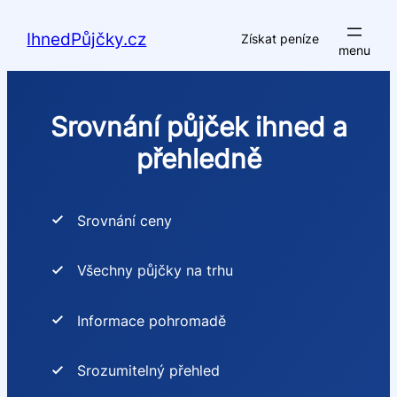
Přeskočit
na
IhnedPůjčky.cz
Získat peníze
obsah
Srovnání půjček ihned a
přehledně
Srovnání ceny
Všechny půjčky na trhu
Informace pohromadě
Srozumitelný přehled