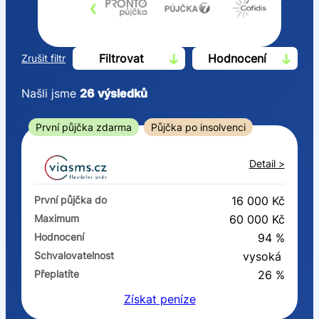
‹
›
Filtrovat
Hodnocení
Zrušit filtr
Našli jsme
26
výsledků
Cena
První půjčka zdarma
Půjčka po insolvenci
Od
Do
Detail >
První půjčka zdarma
První půjčka do
16 000 Kč
–
Maximum
60 000 Kč
Hodnocení
94 %
ano
Schvalovatelnost
vysoká
ne
Přeplatíte
26 %
Získat
peníze
Ve zkušebce