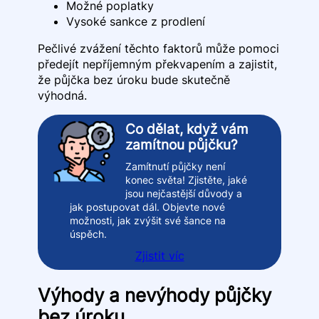
Možné poplatky
Vysoké sankce z prodlení
Pečlivé zvážení těchto faktorů může pomoci
předejít nepříjemným překvapením a zajistit,
že půjčka bez úroku bude skutečně
výhodná.
Co dělat, když vám
zamítnou půjčku?
Zamítnutí půjčky není
konec světa! Zjistěte, jaké
jsou nejčastější důvody a
jak postupovat dál. Objevte nové
možnosti, jak zvýšit své šance na
úspěch.
Zjistit víc
Výhody a nevýhody půjčky
bez úroku