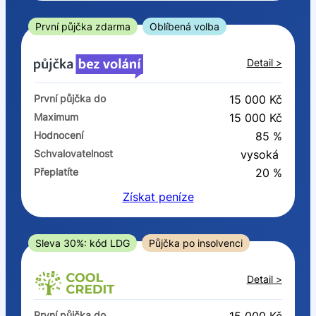
ano
ne
První půjčka zdarma
Oblíbená volba
V exekuci
Detail >
ano
První půjčka do
15 000 Kč
ne
Maximum
15 000 Kč
Hodnocení
85 %
Po insolvenci
Schvalovatelnost
vysoká
ano
Přeplatíte
20 %
ne
Získat
peníze
V hotovosti
ano
Sleva 30%: kód LDG
Půjčka po insolvenci
ne
Detail >
První půjčka do