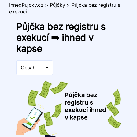
IhnedPujcky.cz
>
Půjčky
>
Půjčka bez registru s
exekucí
Půjčka bez registru s
exekucí ➡️ ihned v
kapse
Obsah