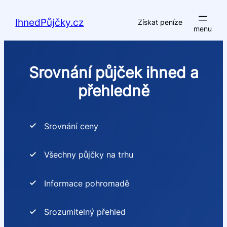
Přeskočit
na
IhnedPůjčky.cz
Získat peníze
obsah
Srovnání půjček ihned a
přehledně
Srovnání ceny
Všechny půjčky na trhu
Informace pohromadě
Srozumitelný přehled