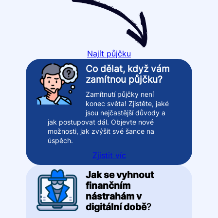
Najít půjčku
Co dělat, když vám
zamítnou půjčku?
Zamítnutí půjčky není
konec světa! Zjistěte, jaké
jsou nejčastější důvody a
jak postupovat dál. Objevte nové
možnosti, jak zvýšit své šance na
úspěch.
Zjistit víc
Jak se vyhnout
finančním
nástrahám v
digitální době
?