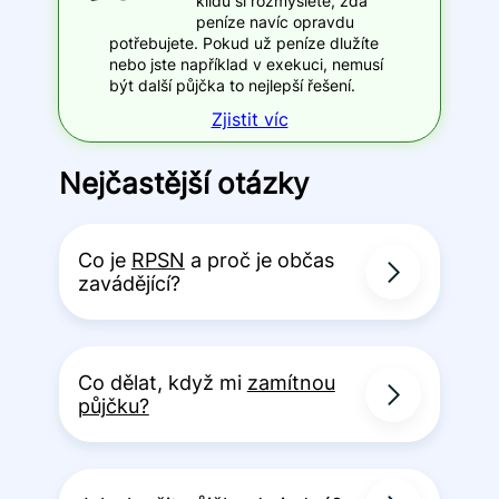
klidu si rozmyslete, zda
peníze navíc opravdu
potřebujete. Pokud už peníze dlužíte
nebo jste například v exekuci, nemusí
být další půjčka to nejlepší řešení.
Zjistit víc
Nejčastější otázky
Co je
RPSN
a proč je občas
zavádějící?
Co dělat, když mi
zamítnou
půjčku?