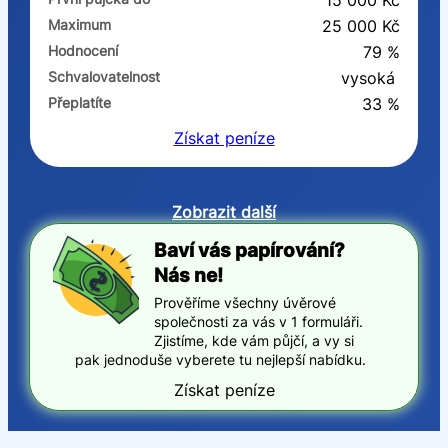
15 000 Kč
Maximum
25 000 Kč
Hodnocení
79 %
Schvalovatelnost
vysoká
Přeplatíte
33 %
Získat
peníze
Zobrazit další
Baví vás papírování?
Nás ne!
Prověříme všechny úvěrové
společnosti za vás v 1 formuláři.
Zjistíme, kde vám půjčí, a vy si
pak jednoduše vyberete tu nejlepší nabídku.
Získat peníze