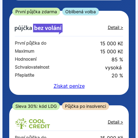
ano
ne
První půjčka zdarma
Oblíbená volba
V exekuci
Detail >
ano
První půjčka do
15 000 Kč
ne
Maximum
15 000 Kč
Hodnocení
85 %
Po insolvenci
Schvalovatelnost
vysoká
ano
Přeplatíte
20 %
ne
Získat
peníze
V hotovosti
ano
Sleva 30%: kód LDG
Půjčka po insolvenci
ne
Detail >
První půjčka do