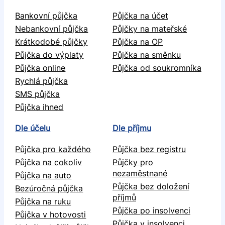
Bankovní půjčka
Půjčka na účet
Nebankovní půjčka
Půjčky na mateřské
Krátkodobé půjčky
Půjčka na OP
Půjčka do výplaty
Půjčka na směnku
Půjčka online
Půjčka od soukromníka
Rychlá půjčka
SMS půjčka
Půjčka ihned
Dle účelu
Dle příjmu
Půjčka pro každého
Půjčka bez registru
Půjčka na cokoliv
Půjčky pro
nezaměstnané
Půjčka na auto
Půjčka bez doložení
Bezúročná půjčka
příjmů
Půjčka na ruku
Půjčka po insolvenci
Půjčka v hotovosti
Půjčka v insolvenci