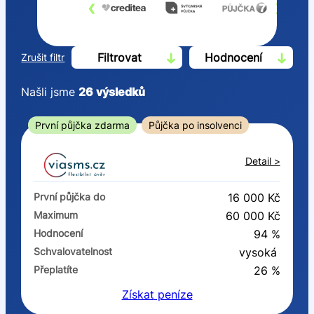
‹
›
Filtrovat
Hodnocení
Zrušit filtr
Našli jsme
26
výsledků
Cena
První půjčka zdarma
Půjčka po insolvenci
Od
Do
Detail >
První půjčka zdarma
První půjčka do
16 000 Kč
–
Maximum
60 000 Kč
Hodnocení
94 %
ano
Schvalovatelnost
vysoká
ne
Přeplatíte
26 %
Získat
peníze
Ve zkušebce