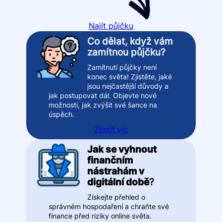
Najít půjčku
Co dělat, když vám
zamítnou půjčku?
Zamítnutí půjčky není
konec světa! Zjistěte, jaké
jsou nejčastější důvody a
jak postupovat dál. Objevte nové
možnosti, jak zvýšit své šance na
úspěch.
Zjistit víc
Jak se vyhnout
finančním
nástrahám v
digitální době
?
Získejte přehled o
správném hospodaření a chraňte své
finance před riziky online světa.