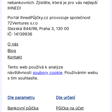
nebankovních. Zjistěte, která je pro vás nejlepší
IHNED!
Portál IhnedPůjčky.cz provozuje společnost
72Ventures s.r.o
Slezská 844/96, Praha 3, 130 00
IČ: 14139936
O nás
Blog
Kontakt
Tento web používá k analýze
návštěvnosti
soubory cookie
. Používáním webu
s tím souhlasíte.
Dle parametru
Dle určení
Bankovní půjčka
Půjčka na účet