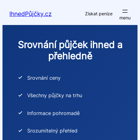
Přeskočit
na
IhnedPůjčky.cz
Získat peníze
obsah
Srovnání půjček ihned a
přehledně
Srovnání ceny
Všechny půjčky na trhu
Informace pohromadě
Srozumitelný přehled