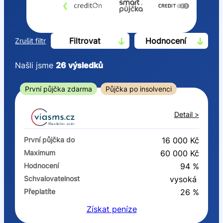
‹
›
Filtrovat
Hodnocení
Zrušit filtr
Našli jsme
26
výsledků
Cena
První půjčka zdarma
Půjčka po insolvenci
Od
Do
Detail >
První půjčka zdarma
První půjčka do
16 000 Kč
–
Maximum
60 000 Kč
Hodnocení
94 %
ano
Schvalovatelnost
vysoká
ne
Přeplatíte
26 %
Získat
peníze
Ve zkušebce