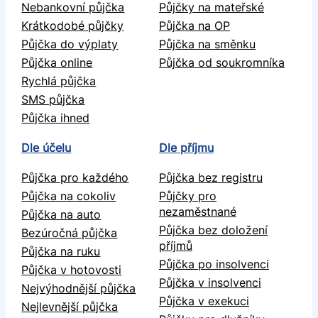
Nebankovní půjčka
Půjčky na mateřské
Krátkodobé půjčky
Půjčka na OP
Půjčka do výplaty
Půjčka na směnku
Půjčka online
Půjčka od soukromníka
Rychlá půjčka
SMS půjčka
Půjčka ihned
Dle účelu
Dle příjmu
Půjčka pro každého
Půjčka bez registru
Půjčka na cokoliv
Půjčky pro
nezaměstnané
Půjčka na auto
Půjčka bez doložení
Bezúročná půjčka
příjmů
Půjčka na ruku
Půjčka po insolvenci
Půjčka v hotovosti
Půjčka v insolvenci
Nejvýhodnější půjčka
Půjčka v exekuci
Nejlevnější půjčka