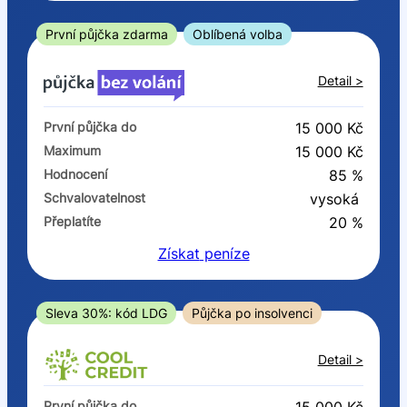
ano
ne
První půjčka zdarma
Oblíbená volba
V exekuci
Detail >
ano
První půjčka do
15 000 Kč
ne
Maximum
15 000 Kč
Hodnocení
85 %
Po insolvenci
Schvalovatelnost
vysoká
ano
Přeplatíte
20 %
ne
Získat
peníze
V hotovosti
ano
Sleva 30%: kód LDG
Půjčka po insolvenci
ne
Detail >
První půjčka do