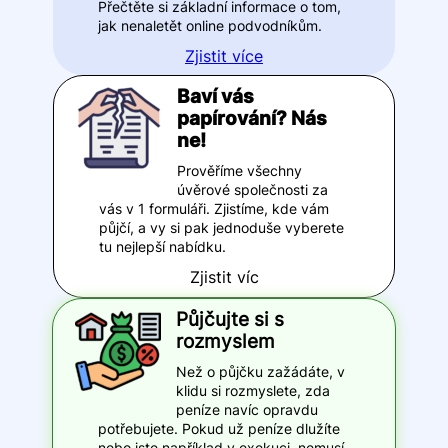
Přečtěte si základní informace o tom,
jak nenaletět online podvodníkům.
Zjistit více
Baví vás
papírování? Nás
ne!
Prověříme všechny
úvěrové společnosti za
vás v 1 formuláři. Zjistíme, kde vám
půjčí, a vy si pak jednoduše vyberete
tu nejlepší nabídku.
Zjistit víc
Půjčujte si s
rozmyslem
Než o půjčku zažádáte, v
klidu si rozmyslete, zda
peníze navíc opravdu
potřebujete. Pokud už peníze dlužíte
nebo jste například v exekuci, nemusí