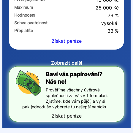
15 000 Kč
Maximum
25 000 Kč
Hodnocení
79 %
Schvalovatelnost
vysoká
Přeplatíte
33 %
Získat
peníze
Zobrazit další
Baví vás papírování?
Nás ne!
Prověříme všechny úvěrové
společnosti za vás v 1 formuláři.
Zjistíme, kde vám půjčí, a vy si
pak jednoduše vyberete tu nejlepší nabídku.
Získat peníze