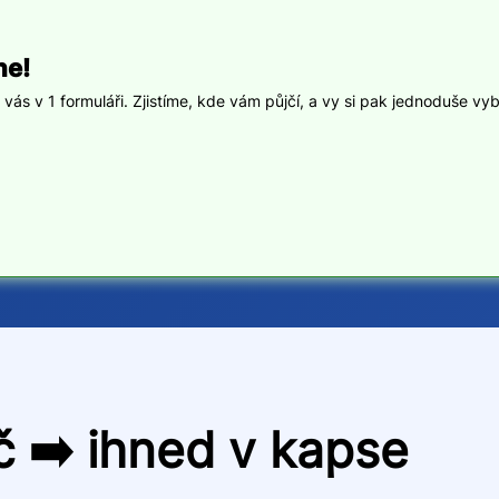
ne!
ás v 1 formuláři. Zjistíme, kde vám půjčí, a vy si pak jednoduše vyb
 ➡️ ihned v kapse