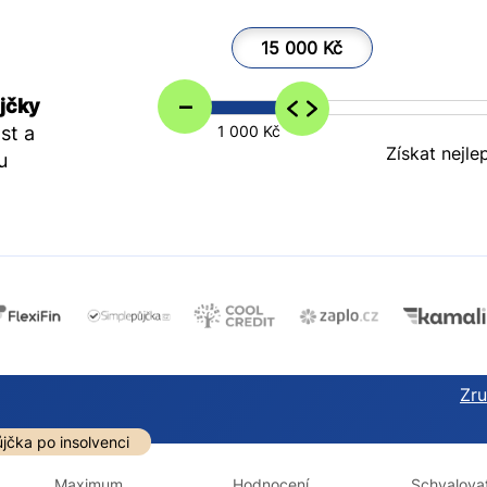
15 000 Kč
–
jčky
st a
1 000 Kč
Získat nejle
u
Zruš
darma
Ve zkušebce
V exekuci
jčka po insolvenci
ano
ano
Maximum
Hodnocení
Schvalovat