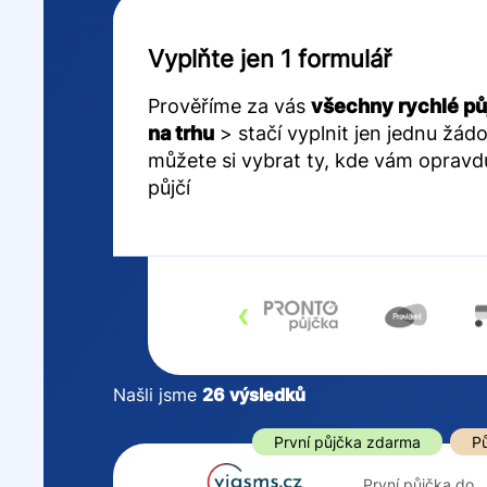
Vyplňte jen 1 formulář
Prověříme za vás
všechny rychlé pů
na trhu
> stačí vyplnit jen jednu žádo
můžete si vybrat ty, kde vám opravd
půjčí
‹
Našli jsme
26
výsledků
Cena
První půjčka z
První půjčka zdarma
Pů
Od
–
První půjčka do