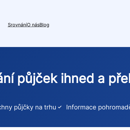
Srovnání
O nás
Blog
ní půjček ihned a př
hny půjčky na trhu
Informace pohromad