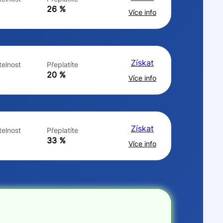
ne
ne
26 %
Více info
Získat
elnost
Přeplatíte
20 %
Více info
Získat
elnost
Přeplatíte
33 %
Více info