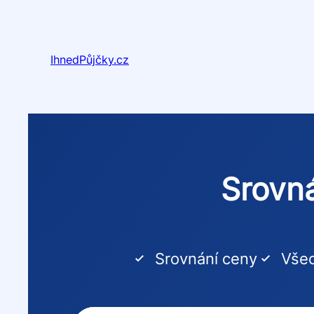
Přeskočit
na
obsah
IhnedPůjčky.cz
Srovná
Srovnání ceny
Všec