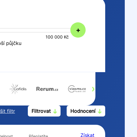
+
100 000 Kč
pší půjčku
›
it filtr
Filtrovat
Hodnocení
Po insolvenci
V hotovosti
ano
ano
Získat
elnost
Přeplatíte