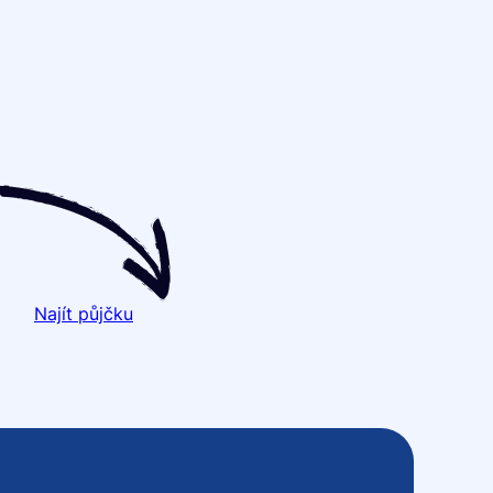
Najít půjčku