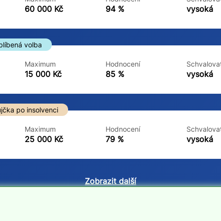
ne
ne
60 000 Kč
94 %
vysoká
blíbená volba
Maximum
Hodnocení
Schvalovat
15 000 Kč
85 %
vysoká
jčka po insolvenci
Maximum
Hodnocení
Schvalovat
25 000 Kč
79 %
vysoká
Zobrazit další