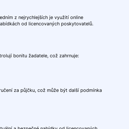
dním z nejrychlejších je využití online
 nabídkách od licencovaných poskytovatelů.
olují bonitu žadatele, což zahrnuje:
ručení za půjčku, což může být další podmínka
ktuální a bezpečné nabídky od licencovaných