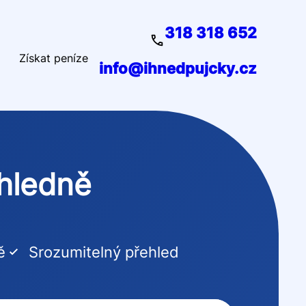
318 318 652
Získat peníze
info@ihnedpujcky.cz
ehledně
ě
Srozumitelný přehled