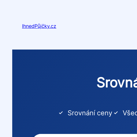
Přeskočit
na
obsah
IhnedPůjčky.cz
Srovná
Srovnání ceny
Všec