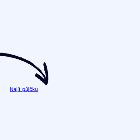
Najít půjčku