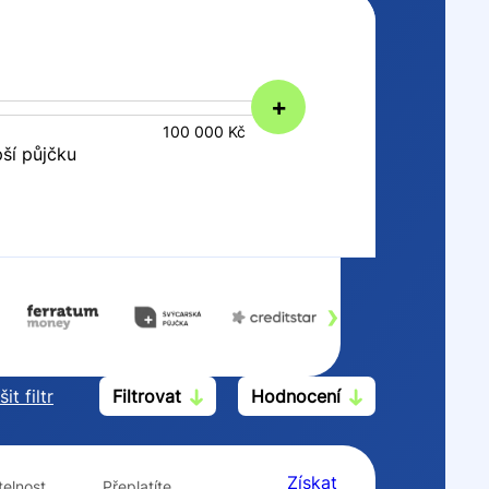
+
100 000 Kč
pší půjčku
›
it filtr
Filtrovat
Hodnocení
Po insolvenci
V hotovosti
ano
ano
Získat
elnost
Přeplatíte