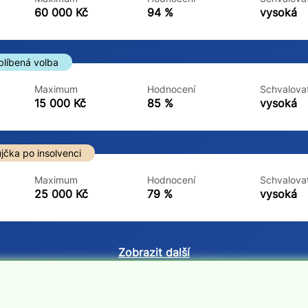
ne
ne
60 000 Kč
94 %
vysoká
blíbená volba
Maximum
Hodnocení
Schvalovat
15 000 Kč
85 %
vysoká
jčka po insolvenci
Maximum
Hodnocení
Schvalovat
25 000 Kč
79 %
vysoká
Zobrazit další