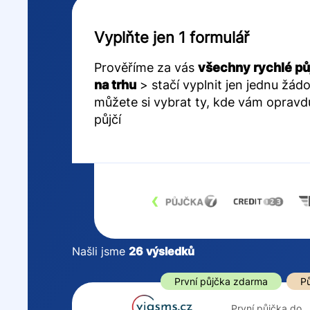
Vyplňte jen 1 formulář
Prověříme za vás
všechny rychlé pů
na trhu
> stačí vyplnit jen jednu žádo
můžete si vybrat ty, kde vám opravd
půjčí
‹
Našli jsme
26
výsledků
Cena
První půjčka z
První půjčka zdarma
Pů
Od
–
První půjčka do