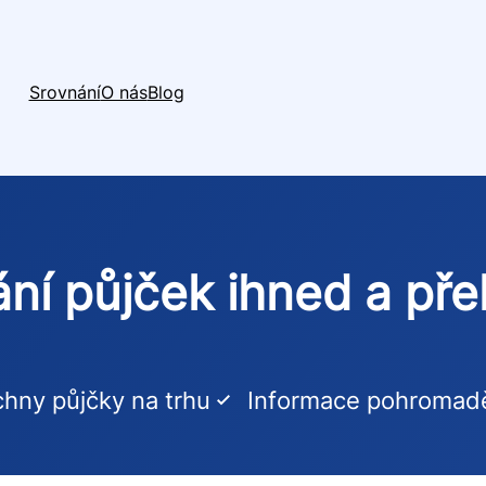
Srovnání
O nás
Blog
ní půjček ihned a př
hny půjčky na trhu
Informace pohromad