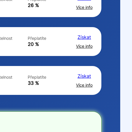
ne
ne
26 %
Více info
Získat
elnost
Přeplatíte
20 %
Více info
Získat
elnost
Přeplatíte
33 %
Více info