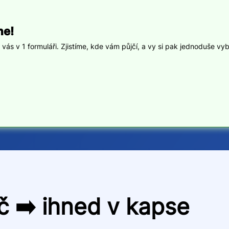
ne!
ás v 1 formuláři. Zjistíme, kde vám půjčí, a vy si pak jednoduše vyb
 ➡️ ihned v kapse