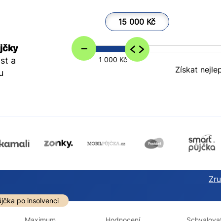
15 000 Kč
–
jčky
st a
1 000 Kč
Získat nejle
u
Zruš
darma
Ve zkušebce
V exekuci
jčka po insolvenci
ano
ano
Maximum
Hodnocení
Schvalovat