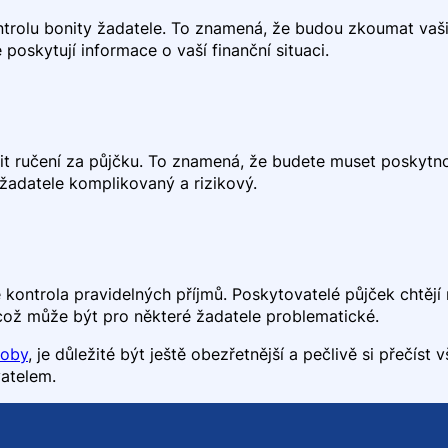
trolu bonity žadatele. To znamená, že budou zkoumat vaši f
 poskytují informace o vaší finanční situaci.
t ručení za půjčku. To znamená, že budete muset poskytno
žadatele komplikovaný a rizikový.
e kontrola pravidelných příjmů. Poskytovatelé půjček chtějí 
což může být pro některé žadatele problematické.
soby
, je důležité být ještě obezřetnější a pečlivě si přečís
atelem.