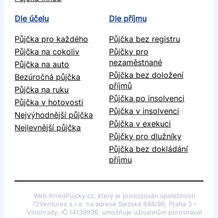
Dle účelu
Dle příjmu
Půjčka pro každého
Půjčka bez registru
Půjčka na cokoliv
Půjčky pro
nezaměstnané
Půjčka na auto
Půjčka bez doložení
Bezúročná půjčka
příjmů
Půjčka na ruku
Půjčka po insolvenci
Půjčka v hotovosti
Půjčka v insolvenci
Nejvýhodnější půjčka
Půjčka v exekuci
Nejlevnější půjčka
Půjčky pro dlužníky
Půjčka bez dokládání
příjmu
Web IhnedPujcky.cz, který je provozován společností
72Ventures s.r.o. na adrese Slezská 844/96, Praha 3 –
Vinohrady, IČ 14139936, umožňuje uživatelům porovnávat