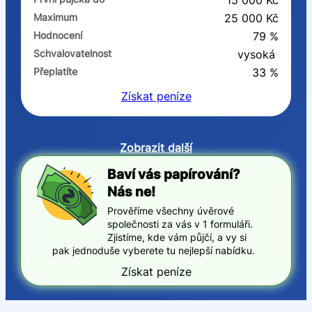
15 000 Kč
Maximum
25 000 Kč
Hodnocení
79 %
Schvalovatelnost
vysoká
Přeplatíte
33 %
Získat
peníze
Zobrazit další
Baví vás papírování?
Nás ne!
Prověříme všechny úvěrové
společnosti za vás v 1 formuláři.
Zjistíme, kde vám půjčí, a vy si
pak jednoduše vyberete tu nejlepší nabídku.
Získat peníze