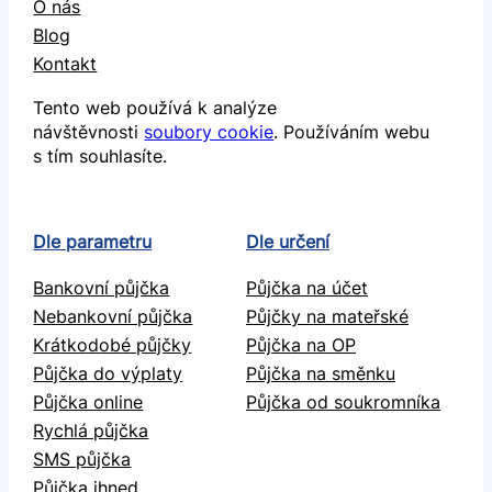
O nás
Blog
Kontakt
Tento web používá k analýze
návštěvnosti
soubory cookie
. Používáním webu
s tím souhlasíte.
Dle parametru
Dle určení
Bankovní půjčka
Půjčka na účet
Nebankovní půjčka
Půjčky na mateřské
Krátkodobé půjčky
Půjčka na OP
Půjčka do výplaty
Půjčka na směnku
Půjčka online
Půjčka od soukromníka
Rychlá půjčka
SMS půjčka
Půjčka ihned