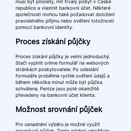
musí být plnoletý, mít trvalý pobyt v České
republice a vlastnit bankovní účet. Některé
společnosti mohou také požadovat doložení
pravidelného příjmu nebo ověření totožnosti
pomocí bankovní identity.
Proces získání půjčky
Proces získání půjčky je velmi jednoduchý.
Stačí vyplnit online formulář na webových
stránkách poskytovatele. Po odeslání
formuláře proběhne rychlé ověření údajů a
během několika minut může být půjčka
schválena. Peníze jsou poté okamžitě
převedeny na bankovní účet klienta.
Možnost srovnání půjček
Pro usnadnění výběru je možné využít
srovnávač půjček. Tento nástroj umožňuje