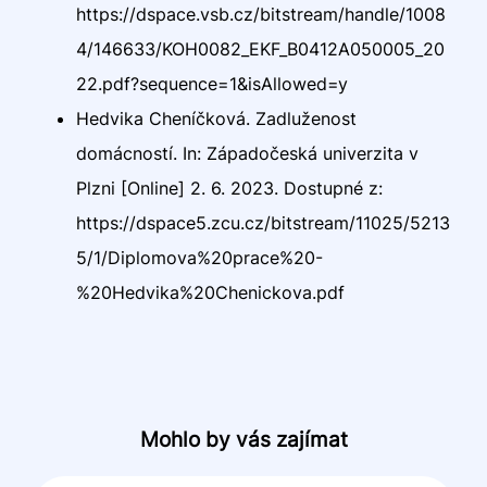
https://dspace.vsb.cz/bitstream/handle/1008
4/146633/KOH0082_EKF_B0412A050005_20
22.pdf?sequence=1&isAllowed=y
Hedvika Cheníčková. Zadluženost
domácností. In: Západočeská univerzita v
Plzni [Online] 2. 6. 2023. Dostupné z:
https://dspace5.zcu.cz/bitstream/11025/5213
5/1/Diplomova%20prace%20-
%20Hedvika%20Chenickova.pdf
Mohlo by vás zajímat