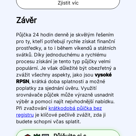
Zjistit víc
Závěr
Půjčka 24 hodin denně je skvělým řešením
pro ty, kteří potřebují rychle získat finanční
prostředky, a to i během víkendů a státních
svátků. Díky jednoduchému a rychlému
procesu získání je tento typ půjčky velmi
populární. Je však důležité být obezřetný a
zvážit všechny aspekty, jako jsou
vysoké
RPSN
, krátká doba splatnosti a možné
poplatky za sjednání úvěru. Využití
srovnávače půjček může výrazně usnadnit
výběr a pomoci najít nejvhodnější nabídku.
Při zvažování
krátkodobá půjčka bez
registru
je klíčové pečlivě zvážit, zda ji
budete schopni včas splatit.