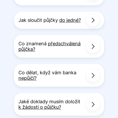
Jak sloučit půjčky
do jedné?
Co znamená
předschválená
půjčka?
Co dělat, když vám banka
nepůjčí?
Jaké doklady musím doložit
k žádosti o půjčku?