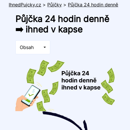
IhnedPujcky.cz
>
Půjčky
>
Půjčka 24 hodin denně
Půjčka 24 hodin denně
➡️ ihned v kapse
Obsah