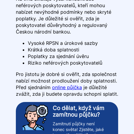
neférových poskytovatelů, kteří mohou
nabízet nevýhodné podmínky nebo skryté
poplatky. Je důležité si ověřit, zda je
poskytovatel důvěryhodný a regulovaný
Českou národní bankou.
Vysoké RPSN a úrokové sazby
Krátká doba splatnosti
Poplatky za sjednání úvěru
Riziko neférových poskytovatelů
Pro jistotu je dobré si ověřit, zda společnost
nabízí možnost prodloužení doby splatnosti.
Před sjednáním
online půjčka
je důležité
zvážit, zda ji budete opravdu schopni splatit.
Co dělat, když vám
zamítnou půjčku?
Zamítnutí půjčky není
konec světa! Zjistěte, jaké