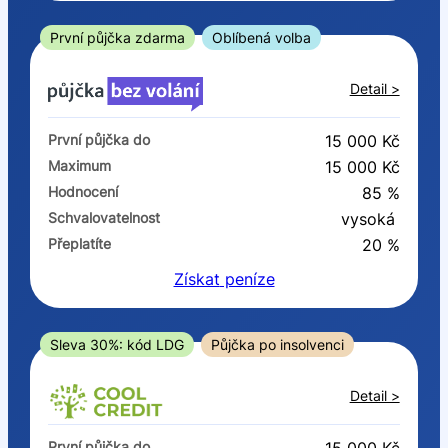
ano
ne
První půjčka zdarma
Oblíbená volba
V exekuci
Detail >
ano
První půjčka do
15 000 Kč
ne
Maximum
15 000 Kč
Hodnocení
85 %
Po insolvenci
Schvalovatelnost
vysoká
ano
Přeplatíte
20 %
ne
Získat
peníze
V hotovosti
ano
Sleva 30%: kód LDG
Půjčka po insolvenci
ne
Detail >
První půjčka do