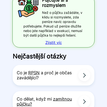
Půjčujte si s
rozmyslem
Než o půjčku zažádáte, v
klidu si rozmyslete, zda
peníze navíc opravdu
potřebujete. Pokud už peníze dlužíte
nebo jste například v exekuci, nemusí
být další půjčka to nejlepší řešení.
Zjistit víc
Nejčastější otázky
Co je
RPSN
a proč je občas
zavádějící?
Co dělat, když mi
zamítnou
půjčku?