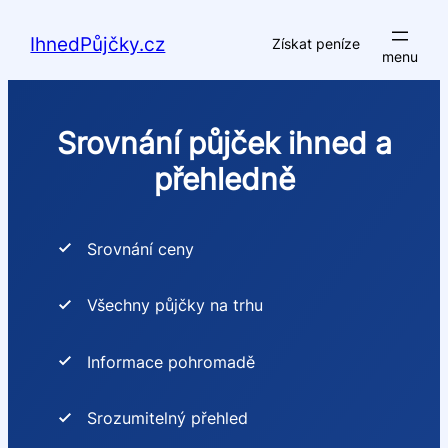
Přeskočit
na
IhnedPůjčky.cz
Získat peníze
obsah
Srovnání půjček ihned a
přehledně
Srovnání ceny
Všechny půjčky na trhu
Informace pohromadě
Srozumitelný přehled