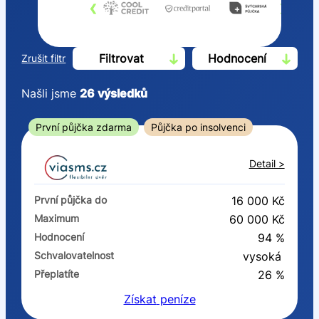
‹
›
Filtrovat
Hodnocení
Zrušit filtr
Našli jsme
26
výsledků
Cena
První půjčka zdarma
Půjčka po insolvenci
Od
Do
Detail >
První půjčka zdarma
První půjčka do
16 000 Kč
–
Maximum
60 000 Kč
Hodnocení
94 %
ano
Schvalovatelnost
vysoká
ne
Přeplatíte
26 %
Získat
peníze
Ve zkušebce