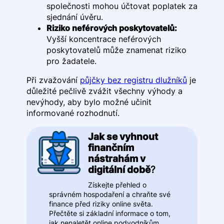
společnosti mohou účtovat poplatek za
sjednání úvěru.
Riziko neférových poskytovatelů:
Vyšší koncentrace neférových
poskytovatelů může znamenat riziko
pro žadatele.
Při zvažování
půjčky bez registru dlužníků
je
důležité pečlivě zvážit všechny výhody a
nevýhody, aby bylo možné učinit
informované rozhodnutí.
Jak se vyhnout
finančním
nástrahám v
digitální době
?
Získejte přehled o
správném hospodaření a chraňte své
finance před riziky online světa.
Přečtěte si základní informace o tom,
jak nenaletět online podvodníkům.