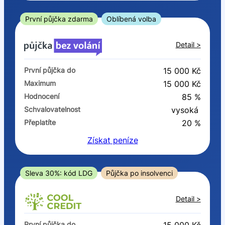
ano
ne
První půjčka zdarma
Oblíbená volba
V exekuci
Detail >
ano
První půjčka do
15 000 Kč
ne
Maximum
15 000 Kč
Hodnocení
85 %
Po insolvenci
Schvalovatelnost
vysoká
ano
Přeplatíte
20 %
ne
Získat
peníze
V hotovosti
ano
Sleva 30%: kód LDG
Půjčka po insolvenci
ne
Detail >
První půjčka do