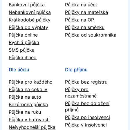
Bankovní půjčka
Půjčka na účet
Nebankovní půjčka
Půjčky na mateřské
Krátkodobé půjčky
Půjčka na OP
Půjčka do výplaty
Půjčka na směnku
Půjčka online
Půjčka od soukromníka
Rychlá půjčka
SMS půjčka
Půjčka ihned
Dle účelu
Dle příjmu
Půjčka pro každého
Půjčka bez registru
Půjčka na cokoliv
Půjčky pro
nezaměstnané
Půjčka na auto
Půjčka bez doložení
Bezúročná půjčka
příjmů
Půjčka na ruku
Půjčka po insolvenci
Půjčka v hotovosti
Půjčka v insolvenci
Nejvýhodnější půjčka