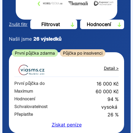
‹
›
Filtrovat
Hodnocení
Zrušit filtr
Našli jsme
26
výsledků
Cena
První půjčka zdarma
Půjčka po insolvenci
Od
Do
Detail >
První půjčka zdarma
První půjčka do
16 000 Kč
–
Maximum
60 000 Kč
Hodnocení
94 %
ano
Schvalovatelnost
vysoká
ne
Přeplatíte
26 %
Získat
peníze
Ve zkušebce