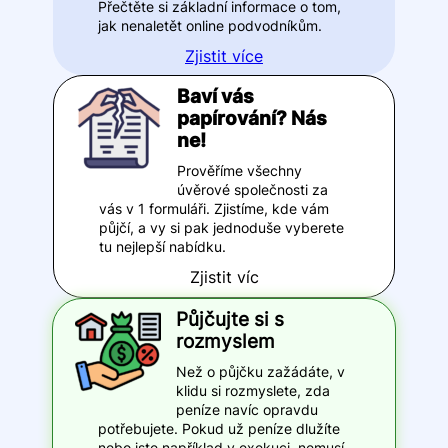
Přečtěte si základní informace o tom,
jak nenaletět online podvodníkům.
Zjistit více
Baví vás
papírování? Nás
ne!
Prověříme všechny
úvěrové společnosti za
vás v 1 formuláři. Zjistíme, kde vám
půjčí, a vy si pak jednoduše vyberete
tu nejlepší nabídku.
Zjistit víc
Půjčujte si s
rozmyslem
Než o půjčku zažádáte, v
klidu si rozmyslete, zda
peníze navíc opravdu
potřebujete. Pokud už peníze dlužíte
nebo jste například v exekuci, nemusí