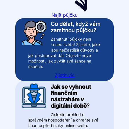
Najít půjčku
Co dělat, když vám
zamítnou půjčku?
Zamítnutí půjčky není
konec světa! Zjistěte, jaké
jsou nejčastější důvody a
jak postupovat dál. Objevte nové
možnosti, jak zvýšit své šance na
úspěch.
Zjistit víc
Jak se vyhnout
finančním
nástrahám v
digitální době
?
Získejte přehled o
správném hospodaření a chraňte své
finance před riziky online světa.