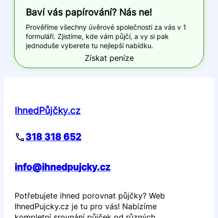
Baví vás papírování? Nás ne!
Prověříme všechny úvěrové společnosti za vás v 1
formuláři. Zjistíme, kde vám půjčí, a vy si pak
jednoduše vyberete tu nejlepší nabídku.
Získat peníze
IhnedPůjčky.cz
318 318 652
info@ihnedpujcky.cz
Potřebujete ihned porovnat půjčky? Web
IhnedPujcky.cz je tu pro vás! Nabízíme
kompletní srovnání půjček od různých