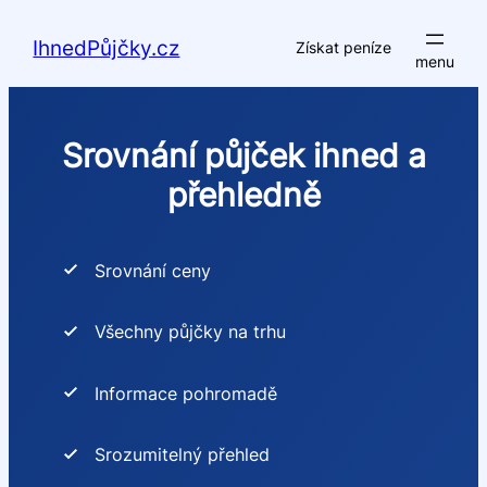
Přeskočit
na
IhnedPůjčky.cz
Získat peníze
obsah
Srovnání půjček ihned a
přehledně
Srovnání ceny
Všechny půjčky na trhu
Informace pohromadě
Srozumitelný přehled