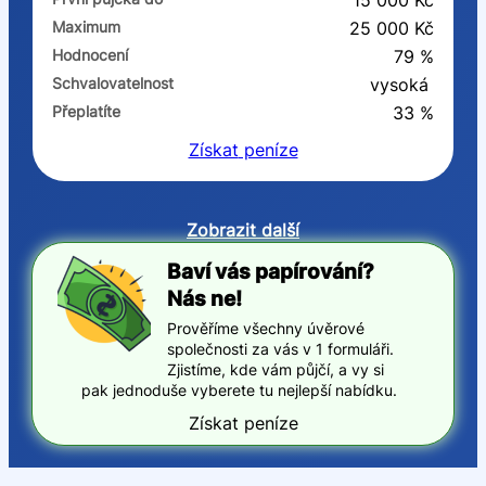
15 000 Kč
Maximum
25 000 Kč
Hodnocení
79 %
Schvalovatelnost
vysoká
Přeplatíte
33 %
Získat
peníze
Zobrazit další
Baví vás papírování?
Nás ne!
Prověříme všechny úvěrové
společnosti za vás v 1 formuláři.
Zjistíme, kde vám půjčí, a vy si
pak jednoduše vyberete tu nejlepší nabídku.
Získat peníze