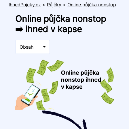
IhnedPujcky.cz
>
Půjčky
>
Online půjčka nonstop
Online půjčka nonstop
➡️ ihned v kapse
Obsah