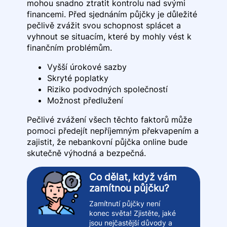
mohou snadno ztratit kontrolu nad svými
financemi. Před sjednáním půjčky je důležité
pečlivě zvážit svou schopnost splácet a
vyhnout se situacím, které by mohly vést k
finančním problémům.
Vyšší úrokové sazby
Skryté poplatky
Riziko podvodných společností
Možnost předlužení
Pečlivé zvážení všech těchto faktorů může
pomoci předejít nepříjemným překvapením a
zajistit, že nebankovní půjčka online bude
skutečně výhodná a bezpečná.
Co dělat, když vám
zamítnou půjčku?
Zamítnutí půjčky není
konec světa! Zjistěte, jaké
jsou nejčastější důvody a