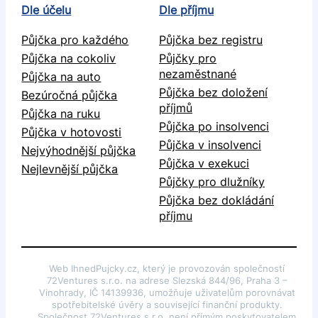
Dle účelu
Dle příjmu
Půjčka pro každého
Půjčka bez registru
Půjčka na cokoliv
Půjčky pro
nezaměstnané
Půjčka na auto
Půjčka bez doložení
Bezúročná půjčka
příjmů
Půjčka na ruku
Půjčka po insolvenci
Půjčka v hotovosti
Půjčka v insolvenci
Nejvýhodnější půjčka
Půjčka v exekuci
Nejlevnější půjčka
Půjčky pro dlužníky
Půjčka bez dokládání
příjmu
Web IhnedPujcky.cz, který je provozován společností
72Ventures s.r.o. na adrese Slezská 844/96, Praha 3 –
Vinohrady, IČ 14139936, umožňuje uživatelům porovnávat
spotřebitelské úvěry a související finanční produkty.
Společnost 72Ventures s.r.o. není přímým poskytovatelem