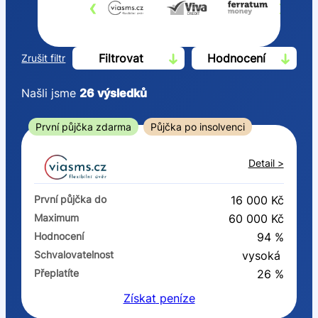
‹
›
Filtrovat
Hodnocení
Zrušit filtr
Našli jsme
26
výsledků
Cena
První půjčka zdarma
Půjčka po insolvenci
Od
Do
Detail >
První půjčka zdarma
První půjčka do
16 000 Kč
–
Maximum
60 000 Kč
Hodnocení
94 %
ano
Schvalovatelnost
vysoká
ne
Přeplatíte
26 %
Získat
peníze
Ve zkušebce