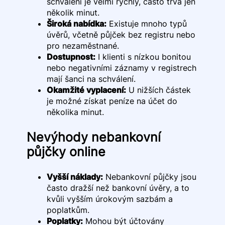
schválení je velmi rychlý, často trvá jen
několik minut.
Široká nabídka:
Existuje mnoho typů
úvěrů, včetně půjček bez registru nebo
pro nezaměstnané.
Dostupnost:
I klienti s nízkou bonitou
nebo negativními záznamy v registrech
mají šanci na schválení.
Okamžité vyplacení:
U nižších částek
je možné získat peníze na účet do
několika minut.
Nevýhody nebankovní
půjčky online
Vyšší náklady:
Nebankovní půjčky jsou
často dražší než bankovní úvěry, a to
kvůli vyšším úrokovým sazbám a
poplatkům.
Poplatky:
Mohou být účtovány