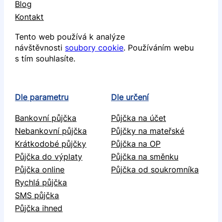
Blog
Kontakt
Tento web používá k analýze
návštěvnosti
soubory cookie
. Používáním webu
s tím souhlasíte.
Dle parametru
Dle určení
Bankovní půjčka
Půjčka na účet
Nebankovní půjčka
Půjčky na mateřské
Krátkodobé půjčky
Půjčka na OP
Půjčka do výplaty
Půjčka na směnku
Půjčka online
Půjčka od soukromníka
Rychlá půjčka
SMS půjčka
Půjčka ihned