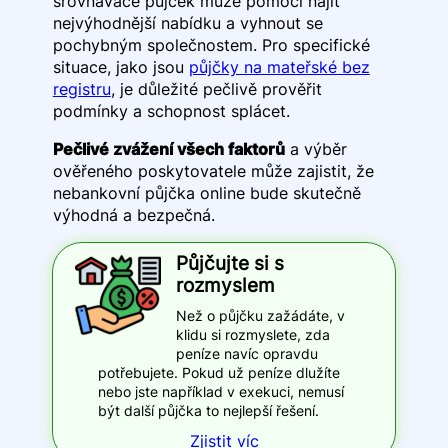
srovnávače půjček může pomoci najít
nejvýhodnější nabídku a vyhnout se
pochybným společnostem. Pro specifické
situace, jako jsou
půjčky na mateřské bez
registru
, je důležité pečlivě prověřit
podmínky a schopnost splácet.
Pečlivé zvážení všech faktorů
a výběr
ověřeného poskytovatele může zajistit, že
nebankovní půjčka online bude skutečně
výhodná a bezpečná.
Půjčujte si s
rozmyslem
Než o půjčku zažádáte, v
klidu si rozmyslete, zda
peníze navíc opravdu
potřebujete. Pokud už peníze dlužíte
nebo jste například v exekuci, nemusí
být další půjčka to nejlepší řešení.
Zjistit víc