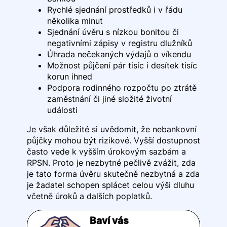
Rychlé sjednání prostředků i v řádu
několika minut
Sjednání úvěru s nízkou bonitou či
negativními zápisy v registru dlužníků
Úhrada nečekaných výdajů o víkendu
Možnost půjčení pár tisíc i desítek tisíc
korun ihned
Podpora rodinného rozpočtu po ztrátě
zaměstnání či jiné složité životní
události
Je však důležité si uvědomit, že nebankovní
půjčky mohou být rizikové. Vyšší dostupnost
často vede k vyšším úrokovým sazbám a
RPSN. Proto je nezbytné pečlivě zvážit, zda
je tato forma úvěru skutečně nezbytná a zda
je žadatel schopen splácet celou výši dluhu
včetně úroků a dalších poplatků.
Baví vás