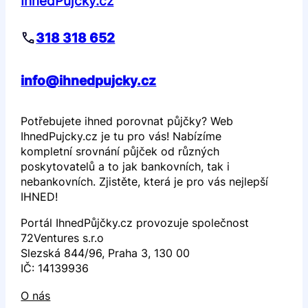
IhnedPůjčky.cz
318 318 652
info@ihnedpujcky.cz
Potřebujete ihned porovnat půjčky? Web
IhnedPujcky.cz je tu pro vás! Nabízíme
kompletní srovnání půjček od různých
poskytovatelů a to jak bankovních, tak i
nebankovních. Zjistěte, která je pro vás nejlepší
IHNED!
Portál IhnedPůjčky.cz provozuje společnost
72Ventures s.r.o
Slezská 844/96, Praha 3, 130 00
IČ: 14139936
O nás