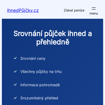
Přeskočit
na
IhnedPůjčky.cz
Získat peníze
obsah
Srovnání půjček ihned a
přehledně
Srovnání ceny
Všechny půjčky na trhu
Informace pohromadě
Srozumitelný přehled