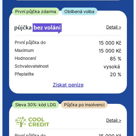
ano
ne
První půjčka zdarma
Oblíbená volba
V exekuci
Detail >
ano
První půjčka do
15 000 Kč
ne
Maximum
15 000 Kč
Hodnocení
85 %
Po insolvenci
Schvalovatelnost
vysoká
ano
Přeplatíte
20 %
ne
Získat
peníze
V hotovosti
ano
Sleva 30%: kód LDG
Půjčka po insolvenci
ne
Detail >
První půjčka do