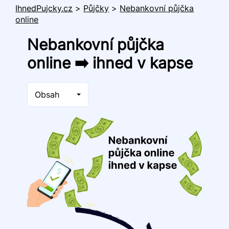
IhnedPujcky.cz
>
Půjčky
>
Nebankovní půjčka
online
Nebankovní půjčka
online ➡️ ihned v kapse
Obsah