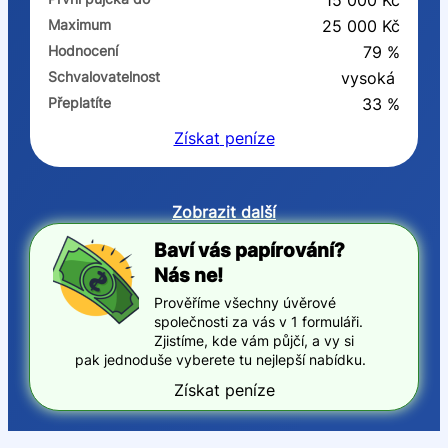
15 000 Kč
Maximum
25 000 Kč
Hodnocení
79 %
Schvalovatelnost
vysoká
Přeplatíte
33 %
Získat
peníze
Zobrazit další
Baví vás papírování?
Nás ne!
Prověříme všechny úvěrové
společnosti za vás v 1 formuláři.
Zjistíme, kde vám půjčí, a vy si
pak jednoduše vyberete tu nejlepší nabídku.
Získat peníze