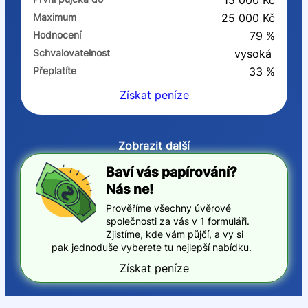
15 000 Kč
Maximum
25 000 Kč
Hodnocení
79 %
Schvalovatelnost
vysoká
Přeplatíte
33 %
Získat
peníze
Zobrazit další
Baví vás papírování?
Nás ne!
Prověříme všechny úvěrové
společnosti za vás v 1 formuláři.
Zjistíme, kde vám půjčí, a vy si
pak jednoduše vyberete tu nejlepší nabídku.
Získat peníze