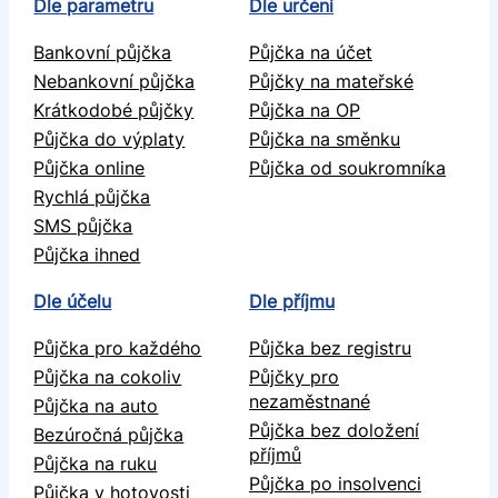
Dle parametru
Dle určení
Bankovní půjčka
Půjčka na účet
Nebankovní půjčka
Půjčky na mateřské
Krátkodobé půjčky
Půjčka na OP
Půjčka do výplaty
Půjčka na směnku
Půjčka online
Půjčka od soukromníka
Rychlá půjčka
SMS půjčka
Půjčka ihned
Dle účelu
Dle příjmu
Půjčka pro každého
Půjčka bez registru
Půjčka na cokoliv
Půjčky pro
nezaměstnané
Půjčka na auto
Půjčka bez doložení
Bezúročná půjčka
příjmů
Půjčka na ruku
Půjčka po insolvenci
Půjčka v hotovosti