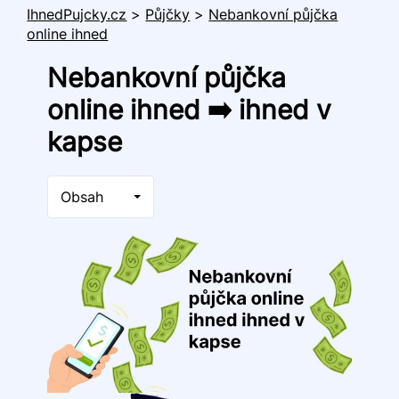
IhnedPujcky.cz
>
Půjčky
>
Nebankovní půjčka
online ihned
Nebankovní půjčka
online ihned ➡️ ihned v
kapse
Obsah