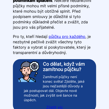
podmínkám splácení
. Některé nebankovní
půjčky mohou mít velmi přísné podmínky,
které mohou být obtížné splnit. Před
podpisem smlouvy je důležité si tyto
podmínky důkladně přečíst a zvážit, zda
jsou pro vás přijatelné.
Pro ty, kteří hledají
půjčku pro každého
, je
nezbytné pečlivě zvážit všechny tyto
faktory a vybrat si poskytovatele, který je
transparentní a důvěryhodný.
Co dělat, když vám
zamítnou půjčku?
Zamítnutí půjčky není
konec světa! Zjistěte, jaké
jsou nejčastější důvody a
jak postupovat dál. Objevte nové
možnosti, jak zvýšit své šance na
úspěch.
Zjistit víc