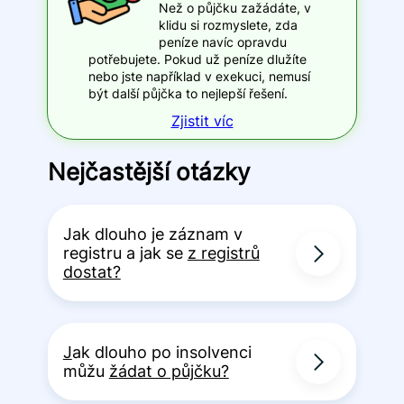
Než o půjčku zažádáte, v
klidu si rozmyslete, zda
peníze navíc opravdu
potřebujete. Pokud už peníze dlužíte
nebo jste například v exekuci, nemusí
být další půjčka to nejlepší řešení.
Zjistit víc
Nejčastější otázky
Jak dlouho je záznam v
registru a jak se
z registrů
dostat?
J
ak dlouho po insolvenci
můžu
žádat o půjčku?