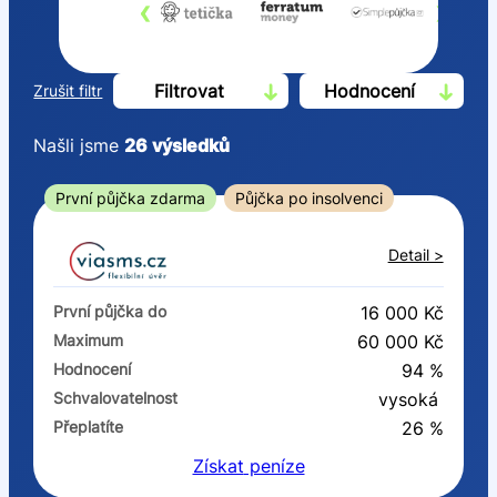
‹
›
Filtrovat
Hodnocení
Zrušit filtr
Našli jsme
26
výsledků
Cena
První půjčka zdarma
Půjčka po insolvenci
Od
Do
Detail >
První půjčka zdarma
První půjčka do
16 000 Kč
–
Maximum
60 000 Kč
Hodnocení
94 %
ano
Schvalovatelnost
vysoká
ne
Přeplatíte
26 %
Získat
peníze
Ve zkušebce