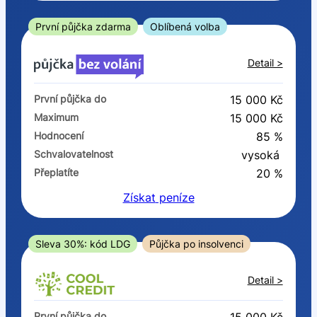
ano
ne
První půjčka zdarma
Oblíbená volba
V exekuci
Detail >
ano
První půjčka do
15 000 Kč
ne
Maximum
15 000 Kč
Hodnocení
85 %
Po insolvenci
Schvalovatelnost
vysoká
ano
Přeplatíte
20 %
ne
Získat
peníze
V hotovosti
ano
Sleva 30%: kód LDG
Půjčka po insolvenci
ne
Detail >
První půjčka do