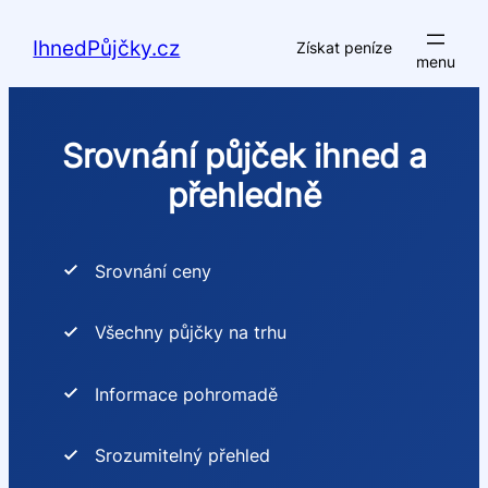
Přeskočit
na
IhnedPůjčky.cz
Získat peníze
obsah
Srovnání půjček ihned a
přehledně
Srovnání ceny
Všechny půjčky na trhu
Informace pohromadě
Srozumitelný přehled