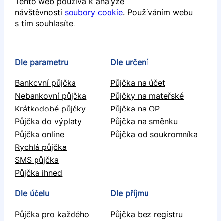
Tento web používá k analýze
návštěvnosti
soubory cookie
. Používáním webu
s tím souhlasíte.
Dle parametru
Dle určení
Bankovní půjčka
Půjčka na účet
Nebankovní půjčka
Půjčky na mateřské
Krátkodobé půjčky
Půjčka na OP
Půjčka do výplaty
Půjčka na směnku
Půjčka online
Půjčka od soukromníka
Rychlá půjčka
SMS půjčka
Půjčka ihned
Dle účelu
Dle příjmu
Půjčka pro každého
Půjčka bez registru