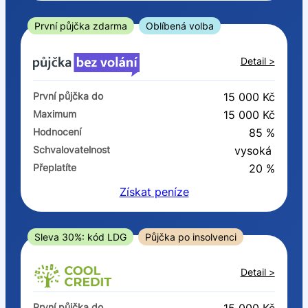
ano
ne
První půjčka zdarma
Oblíbená volba
V exekuci
Detail >
ano
První půjčka do
15 000 Kč
ne
Maximum
15 000 Kč
Hodnocení
85 %
Po insolvenci
Schvalovatelnost
vysoká
ano
Přeplatíte
20 %
ne
Získat
peníze
V hotovosti
ano
Sleva 30%: kód LDG
Půjčka po insolvenci
ne
Detail >
První půjčka do