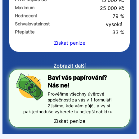
15 000 Kč
Maximum
25 000 Kč
Hodnocení
79 %
Schvalovatelnost
vysoká
Přeplatíte
33 %
Získat
peníze
Zobrazit další
Baví vás papírování?
Nás ne!
Prověříme všechny úvěrové
společnosti za vás v 1 formuláři.
Zjistíme, kde vám půjčí, a vy si
pak jednoduše vyberete tu nejlepší nabídku.
Získat peníze