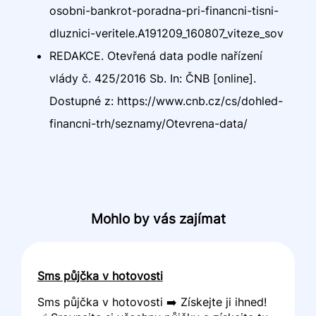
osobni-bankrot-poradna-pri-financni-tisni-
dluznici-veritele.A191209_160807_viteze_sov
REDAKCE. Otevřená data podle nařízení
vlády č. 425/2016 Sb. In: ČNB [online].
Dostupné z: https://www.cnb.cz/cs/dohled-
financni-trh/seznamy/Otevrena-data/
Mohlo by vás zajímat
Sms půjčka v hotovosti
Sms půjčka v hotovosti ➡️ Získejte ji ihned!