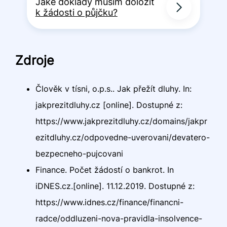
Jaké doklady musím doložit
k žádosti o půjčku?
Zdroje
Člověk v tísni, o.p.s.. Jak přežít dluhy. In:
jakprezitdluhy.cz [online]. Dostupné z:
https://www.jakprezitdluhy.cz/domains/jakpr
ezitdluhy.cz/odpovedne-uverovani/devatero-
bezpecneho-pujcovani
Finance. Počet žádostí o bankrot. In
iDNES.cz.[online]. 11.12.2019. Dostupné z:
https://www.idnes.cz/finance/financni-
radce/oddluzeni-nova-pravidla-insolvence-