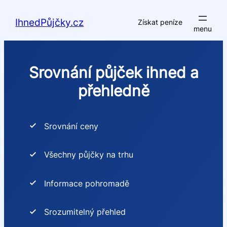
Přeskočit
na
IhnedPůjčky.cz
Získat peníze
obsah
Srovnání půjček ihned a
přehledně
Srovnání ceny
Všechny půjčky na trhu
Informace pohromadě
Srozumitelný přehled