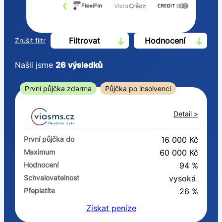
‹
›
Filtrovat
Hodnocení
Zrušit filtr
Našli jsme
26
výsledků
Cena
První půjčka zdarma
Půjčka po insolvenci
Od
Do
Detail >
První půjčka zdarma
První půjčka do
16 000 Kč
–
Maximum
60 000 Kč
Hodnocení
94 %
ano
Schvalovatelnost
vysoká
ne
Přeplatíte
26 %
Získat
peníze
Ve zkušebce