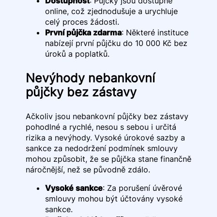
Dostupnost
: Půjčky jsou dostupné
online, což zjednodušuje a urychluje
celý proces žádosti.
První půjčka zdarma
: Některé instituce
nabízejí první půjčku do 10 000 Kč bez
úroků a poplatků.
Nevýhody nebankovní
půjčky bez zástavy
Ačkoliv jsou nebankovní půjčky bez zástavy
pohodlné a rychlé, nesou s sebou i určitá
rizika a nevýhody. Vysoké úrokové sazby a
sankce za nedodržení podmínek smlouvy
mohou způsobit, že se půjčka stane finančně
náročnější, než se původně zdálo.
Vysoké sankce
: Za porušení úvěrové
smlouvy mohou být účtovány vysoké
sankce.