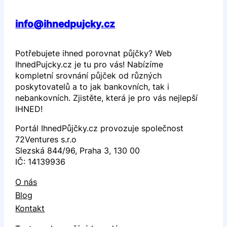
info@ihnedpujcky.cz
Potřebujete ihned porovnat půjčky? Web
IhnedPujcky.cz je tu pro vás! Nabízíme
kompletní srovnání půjček od různých
poskytovatelů a to jak bankovních, tak i
nebankovních. Zjistěte, která je pro vás nejlepší
IHNED!
Portál IhnedPůjčky.cz provozuje společnost
72Ventures s.r.o
Slezská 844/96, Praha 3, 130 00
IČ: 14139936
O nás
Blog
Kontakt