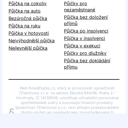
Půjčka na cokoliv
Půjčky pro
nezaměstnané
Půjčka na auto
Půjčka bez doložení
Bezúročná půjčka
příjmů
Půjčka na ruku
Půjčka po insolvenci
Půjčka v hotovosti
Půjčka v insolvenci
Nejvýhodnější půjčka
Půjčka v exekuci
Nejlevnější půjčka
Půjčky pro dlužníky
Půjčka bez dokládání
příjmu
Web IhnedPujcky.cz, který je provozován společností
72Ventures s.r.o. na adrese Slezská 844/96, Praha 3 –
Vinohrady, IČ 14139936, umožňuje uživatelům porovnávat
spotřebitelské úvěry a související finanční produkty.
Společnost 72Ventures s.r.o. není přímým poskytovatelem
§
těchto služeb ani nepůsobí jako zprostředkovatel či
poradce dle §85 odst. 1 zákona č. 257/2016 Sb., o
spotřebitelském úvěru. Webové stránky slouží pouze k
poskytování obecných informací o finančních produktech.